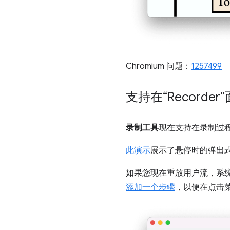
Chromium 问题：
1257499
支持在“Recorde
录制工具
现在支持在录制过
此演示
展示了悬停时的弹出
如果您现在重放用户流，系
添加一个步骤
，以便在点击