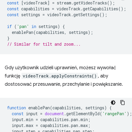
const
[
videoTrack
]
=
stream
.
getVideoTracks
();
const
capabilities
=
videoTrack
.
getCapabilities
();
const
settings
=
videoTrack
.
getSettings
();
if
(
'pan'
in
settings
)
{
enablePan
(
capabilities
,
settings
);
}
// Similar for tilt and zoom...
Gdy użytkownik udzieli uprawnień, możesz wywołać
funkcję
videoTrack.applyConstraints()
, aby
dostosować przesuwanie, przechylanie i powiększanie.
function
enablePan
(
capabilities
,
settings
)
{
const
input
=
document
.
getElementById
(
'rangePan'
);
input
.
min
=
capabilities
.
pan
.
min
;
input
.
max
=
capabilities
.
pan
.
max
;
input
.
step
=
capabilities
.
pan
.
step
;