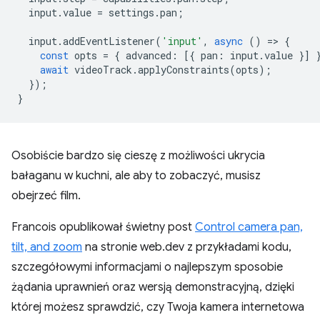
input
.
value
=
settings
.
pan
;
input
.
addEventListener
(
'input'
,
async
()
=
>
{
const
opts
=
{
advanced
:
[{
pan
:
input
.
value
}]
await
videoTrack
.
applyConstraints
(
opts
);
});
}
Osobiście bardzo się cieszę z możliwości ukrycia
bałaganu w kuchni, ale aby to zobaczyć, musisz
obejrzeć film.
Francois opublikował świetny post
Control camera pan,
tilt, and zoom
na stronie web.dev z przykładami kodu,
szczegółowymi informacjami o najlepszym sposobie
żądania uprawnień oraz wersją demonstracyjną, dzięki
której możesz sprawdzić, czy Twoja kamera internetowa