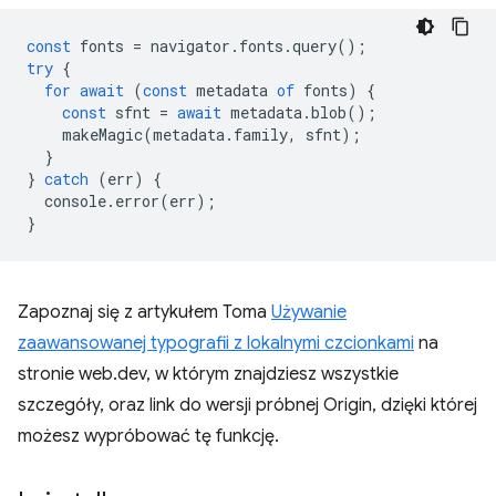
const
fonts
=
navigator
.
fonts
.
query
();
try
{
for
await
(
const
metadata
of
fonts
)
{
const
sfnt
=
await
metadata
.
blob
();
makeMagic
(
metadata
.
family
,
sfnt
);
}
}
catch
(
err
)
{
console
.
error
(
err
);
}
Zapoznaj się z artykułem Toma
Używanie
zaawansowanej typografii z lokalnymi czcionkami
na
stronie web.dev, w którym znajdziesz wszystkie
szczegóły, oraz link do wersji próbnej Origin, dzięki której
możesz wypróbować tę funkcję.