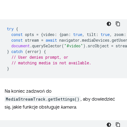
try
{
const
opts
=
{
video
:
{
pan
:
true
,
tilt
:
true
,
zoom
:
const
stream
=
await
navigator
.
mediaDevices
.
getUse
document
.
querySelector
(
"#video"
).
srcObject
=
stre
}
catch
(
error
)
{
// User denies prompt, or
// matching media is not available.
}
Na koniec zadzwoń do
MediaStreamTrack.getSettings()
, aby dowiedzieć
się, jakie funkcje obsługuje
kamera
.