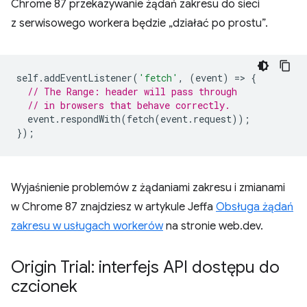
Chrome 87 przekazywanie żądań zakresu do sieci
z serwisowego workera będzie „działać po prostu”.
self
.
addEventListener
(
'fetch'
,
(
event
)
=
>
{
// The Range: header will pass through
// in browsers that behave correctly.
event
.
respondWith
(
fetch
(
event
.
request
));
});
Wyjaśnienie problemów z żądaniami zakresu i zmianami
w Chrome 87 znajdziesz w artykule Jeffa
Obsługa żądań
zakresu w usługach workerów
na stronie web.dev.
Origin Trial: interfejs API dostępu do
czcionek