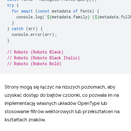
try
{
for
await
(
const
metadata
of
fonts
)
{
console
.
log
(
`
${
metadata
.
family
}
 (
${
metadata
.
full
}
}
catch
(
err
)
{
console
.
error
(
err
);
}
// Roboto (Roboto Black)
// Roboto (Roboto Black Italic)
// Roboto (Roboto Bold)
Strony mogą się łączyć na niższych poziomach, aby
uzyskać dostęp do bajtów czcionki, co pozwala im na
implementację własnych układów OpenType lub
stosowanie filtrów wektorowych lub przekształceń na
kształtach znaków.