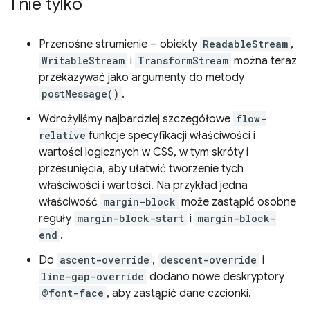
I nie tylko
Przenośne strumienie – obiekty
ReadableStream
,
WritableStream
i
TransformStream
można teraz
przekazywać jako argumenty do metody
postMessage()
.
Wdrożyliśmy najbardziej szczegółowe
flow-
relative
funkcje specyfikacji właściwości i
wartości logicznych w CSS, w tym skróty i
przesunięcia, aby ułatwić tworzenie tych
właściwości i wartości. Na przykład jedna
właściwość
margin-block
może zastąpić osobne
reguły
margin-block-start
i
margin-block-
end
.
Do
ascent-override
,
descent-override
i
line-gap-override
dodano nowe deskryptory
@font-face
, aby zastąpić dane czcionki.