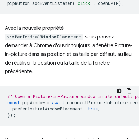
pipButton
.
addEventListener
(
'click'
,
openDPiP
);
Avec la nouvelle propriété
preferInitialWindowPlacement
, vous pouvez
demander à Chrome d'ouvrir toujours la fenêtre Picture-
in-picture dans sa position et sa taille par défaut, au lieu
de réutiliser la position ou la taille de la fenêtre
précédente.
// Open a Picture-in-Picture window in its default p
const
pipWindow
=
await
documentPictureInPicture
.
req
preferInitialWindowPlacement
:
true
,
});