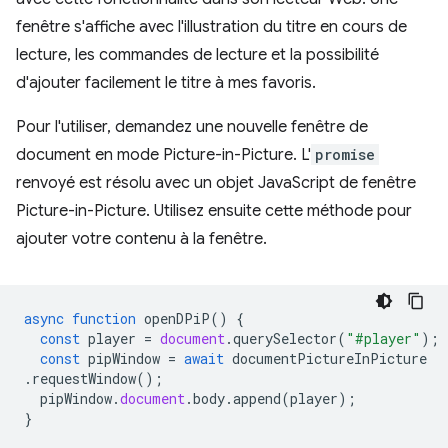
fenêtre s'affiche avec l'illustration du titre en cours de
lecture, les commandes de lecture et la possibilité
d'ajouter facilement le titre à mes favoris.
Pour l'utiliser, demandez une nouvelle fenêtre de
document en mode Picture-in-Picture. L'
promise
renvoyé est résolu avec un objet JavaScript de fenêtre
Picture-in-Picture. Utilisez ensuite cette méthode pour
ajouter votre contenu à la fenêtre.
async
function
openDPiP
()
{
const
player
=
document
.
querySelector
(
"#player"
);
const
pipWindow
=
await
documentPictureInPicture
.
requestWindow
();
pipWindow
.
document
.
body
.
append
(
player
);
}