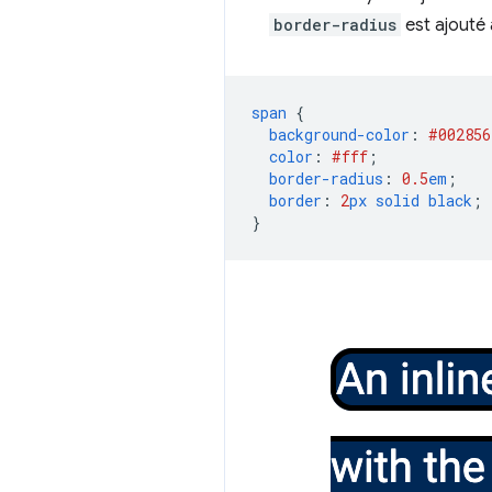
border-radius
est ajouté 
span
{
background-color
:
#002856
color
:
#fff
;
border-radius
:
0.5
em
;
border
:
2
px
solid
black
;
}