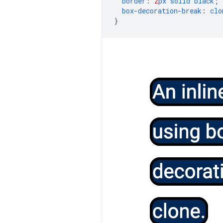
border
:
2
px
solid
black
;
box-decoration-break
:
clo
}