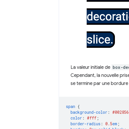
La valeur initiale de
box-de
Cependant, la nouvelle pri
se termine par une bordure 
span
{
background-color
:
#002856
color
:
#fff
;
border-radius
:
0.5
em
;