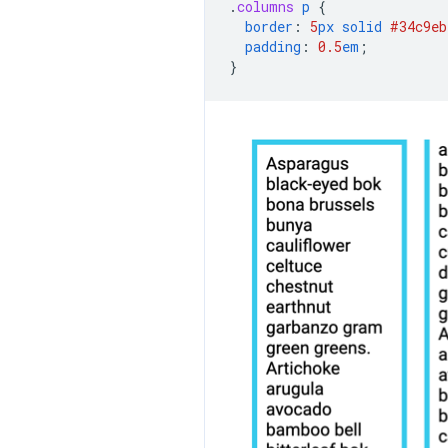
.
columns
p
{
border
:
5
px
solid
#34c9eb
padding
:
0.5
em
;
}