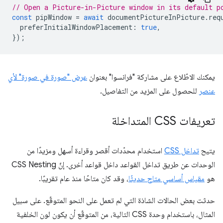
// Open a Picture-in-Picture window in its default p
const
pipWindow
=
await
documentPictureInPicture
.
req
preferInitialWindowPlacement
:
true
,
});
يمكنك الاطّلاع على مشاركة "فرانسوا" بعنوان
عرض "صورة في صورة" لأي
عنصر
للحصول على المزيد من التفاصيل.
تعريفات CSS المتداخلة
يتيح
تداخل CSS
استخدام محدّدات أقصر وقراءة أسهل ومزيدًا من
الوحدات عن طريق تداخل القواعد داخل قواعد أخرى. إنّ CSS Nesting
هو
مقياس أساسي متاح حديثًا
، وقد كان متاحًا منذ عام تقريبًا.
حدثت بعض الحالات الشاذة التي لم تعمل على النحو المتوقّع. على سبيل
المثال، باستخدام وحدة CSS التالية، من المتوقّع أن يكون لون الخلفية