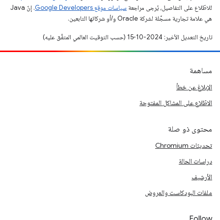
للاطّلاع على التفاصيل، يُرجى مراجعة
سياسات موقع Google Developers‏
. إنّ Java
هي علامة تجارية مسجَّلة لشركة Oracle و/أو شركائها التابعين.
تاريخ التعديل الأخير: 2024-10-15 (حسب التوقيت العالمي المتفَّق عليه)
مساهمة
الإبلاغ عن خطأ
الاطّلاع على المشاكل المفتوحة
محتوى ذو صلة
تحديثات Chromium
دراسات الحالة
الأرشيف
ملفات البودكاست والعروض
Follow