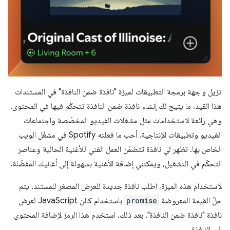
تزيل واجهة برمجة التطبيقات لميزة "نافذة ضمن النافذة" في المستندات
هذا القيد، ما يتيح لك إنشاء نافذة ضمن النافذة تتحكّم فيها في المحتوى.
وهي رائعة لاستخدامات مثل مشغلات الفيديو المخصّصة واجتماعات
الفيديو وتطبيقات الإنتاجية. أحب ما فعلته Spotify في مشغّل الويب
الخاص بها. تظهر لي نافذة تتضمّن العمل الفني للأغنية الحالية وعناصر
التحكّم في التشغيل، ويمكنني إضافة الأغنية بسهولة إلى أغانيك المفضّلة.
لاستخدام هذه الميزة، اطلب نافذة جديدة للعرض المصغر للمستند. يتم
حلّ القيمة المعروضة
promise
باستخدام كائن JavaScript لعرض
نافذة "نافذة ضمن النافذة". بعد ذلك، استخدِم هذا الرمز لإضافة المحتوى
إلى النافذة.