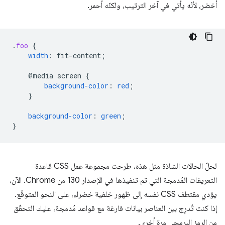
أخضر، لأنّه يأتي في آخر الترتيب، ولكنّه أحمر.
.
foo
{
width
:
fit-content
;
@media
screen
{
background-color
:
red
;
}
background-color
:
green
;
}
لحلّ الحالات الشاذة مثل هذه، طرحت مجموعة عمل CSS قاعدة
التعريفات المُدمجة التي تم تنفيذها في الإصدار 130 من Chrome. الآن،
يؤدي مقتطف CSS نفسه إلى ظهور خلفية خضراء، على النحو المتوقّع.
إذا كنت تُدرِج بين العناصر بيانات فارغة مع قواعد مُدمجة، عليك التحقّق
من الرمز البرمجي مرة أخرى.