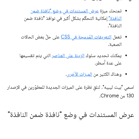
تمنحك ميزة
عرض المستندات في وضع "نافذة ضمن
النافذة"
إمكانية التحكّم بشكل أكبر في نوافذ "نافذة ضمن
النافذة".
تعمل
التعريفات المُدمجة في CSS
على حلّ بعض الحالات
الصعبة.
يمكنك تحديد سلوك
الزينة على العناصر
التي يتم تقسيمها
على عدة أسطر.
وهناك الكثير من
الميزات الأخرى
.
اسمي "بيت ليبيه". لنلقِ نظرة على الميزات الجديدة للمطوّرين في الإصدار
130 من Chrome.
عرض المستندات في وضع "نافذة ضمن النافذة"