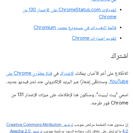
تعديلات ChromeStatus.com على الإصدار 130 من
Chrome
قائمة التغييرات في مستودع مصدر Chromium
تقويم إصدارات Chrome
اشتراك
للاطّلاع على آخر الأخبار، يمكنك
الاشتراك
في
قناة مطوّري Chrome على
YouTube
، وستتلقّى إشعارًا عبر البريد الإلكتروني عند نشر فيديو جديد.
اسمي "بيت ليبيت"، وسنكون هنا لإطلاعك على ميزات الإصدار 131 من
Chrome فور طرحه.
إنّ محتوى هذه الصفحة مرخّص بموجب
ترخيص Creative Commons Attribution
4.0‏
ما لم يُنصّ على خلاف ذلك، ونماذج الرموز مرخّصة بموجب
ترخيص Apache 2.0‏
.