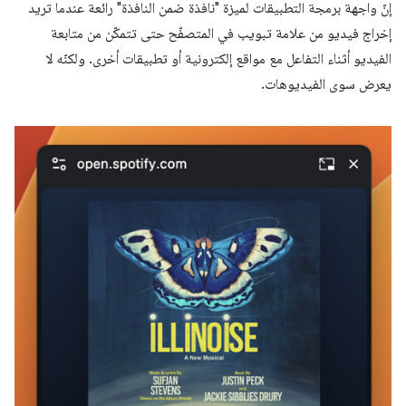
إنّ واجهة برمجة التطبيقات لميزة "نافذة ضمن النافذة" رائعة عندما تريد
إخراج فيديو من علامة تبويب في المتصفّح حتى تتمكّن من متابعة
الفيديو أثناء التفاعل مع مواقع إلكترونية أو تطبيقات أخرى. ولكنّه لا
يعرض سوى الفيديوهات.