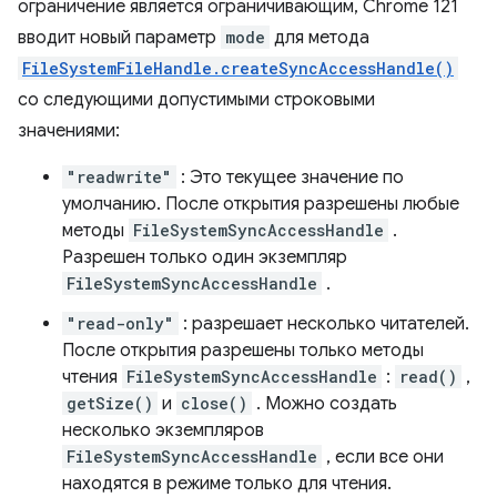
ограничение является ограничивающим, Chrome 121
вводит новый параметр
mode
для метода
FileSystemFileHandle.createSyncAccessHandle()
со следующими допустимыми строковыми
значениями:
"readwrite"
: Это текущее значение по
умолчанию. После открытия разрешены любые
методы
FileSystemSyncAccessHandle
.
Разрешен только один экземпляр
FileSystemSyncAccessHandle
.
"read-only"
: разрешает несколько читателей.
После открытия разрешены только методы
чтения
FileSystemSyncAccessHandle
:
read()
,
getSize()
и
close()
. Можно создать
несколько экземпляров
FileSystemSyncAccessHandle
, если все они
находятся в режиме только для чтения.