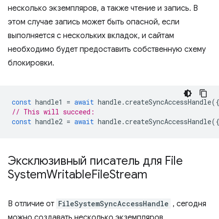
несколько экземпляров, а также чтение и запись. В
этом случае запись может быть опасной, если
выполняется с нескольких вкладок, и сайтам
необходимо будет предоставить собственную схему
блокировки.
const
handle1
=
await
handle
.
createSyncAccessHandle
(
// This will succeed:
const
handle2
=
await
handle
.
createSyncAccessHandle
(
Эксклюзивный писатель для File
System
Writable
File
Stream
В отличие от
FileSystemSyncAccessHandle
, сегодня
можно создавать несколько экземпляров