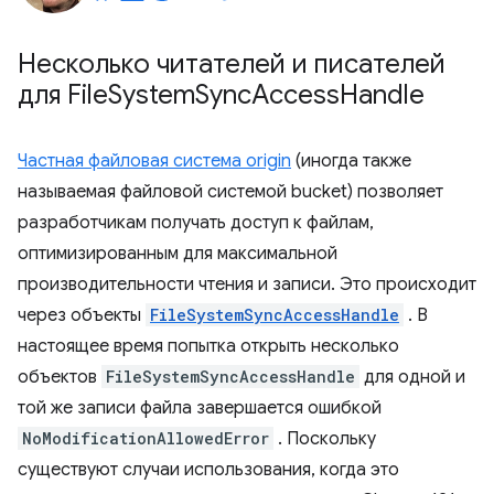
Несколько читателей и писателей
для File
System
Sync
Access
Handle
Частная файловая система origin
(иногда также
называемая файловой системой bucket) позволяет
разработчикам получать доступ к файлам,
оптимизированным для максимальной
производительности чтения и записи. Это происходит
через объекты
FileSystemSyncAccessHandle
. В
настоящее время попытка открыть несколько
объектов
FileSystemSyncAccessHandle
для одной и
той же записи файла завершается ошибкой
NoModificationAllowedError
. Поскольку
существуют случаи использования, когда это