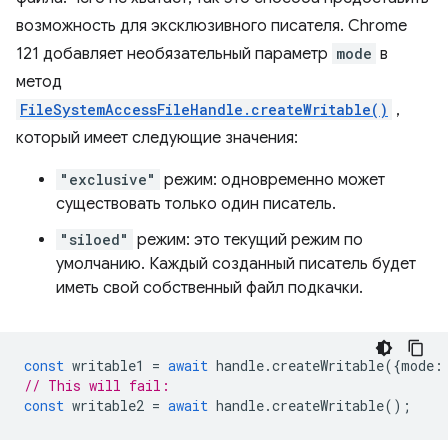
возможность для эксклюзивного писателя. Chrome
121 добавляет необязательный параметр
mode
в
метод
FileSystemAccessFileHandle.createWritable()
,
который имеет следующие значения:
"exclusive"
режим: одновременно может
существовать только один писатель.
"siloed"
режим: это текущий режим по
умолчанию. Каждый созданный писатель будет
иметь свой собственный файл подкачки.
const
writable1
=
await
handle
.
createWritable
({
mode
:
// This will fail:
const
writable2
=
await
handle
.
createWritable
();