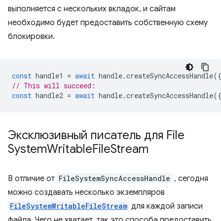
выполняется с нескольких вкладок, и сайтам
необходимо будет предоставить собственную схему
блокировки.
const
handle1
=
await
handle
.
createSyncAccessHandle
(
// This will succeed:
const
handle2
=
await
handle
.
createSyncAccessHandle
(
Эксклюзивный писатель для File
System
Writable
File
Stream
В отличие от
FileSystemSyncAccessHandle
, сегодня
можно создавать несколько экземпляров
FileSystemWritableFileStream
для каждой записи
файла. Чего не хватает, так это способа предоставить