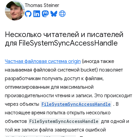
Thomas Steiner
Несколько читателей и писателей
для File
System
Sync
Access
Handle
Частная файловая система origin
(иногда также
называемая файловой системой bucket) позволяет
разработчикам получать доступ к файлам,
оптимизированным для максимальной
производительности чтения и записи. Это происходит
через объекты
FileSystemSyncAccessHandle
. В
настоящее время попытка открыть несколько
объектов
FileSystemSyncAccessHandle
для одной и
той же записи файла завершается ошибкой