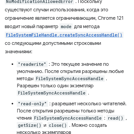
NoModificationAllowedError
. Поскольку
существуют случаи использования, когда это
ограничение является ограничивающим, Chrome 121
вводит новый параметр
mode
для метода
FileSystemFileHandle.createSyncAccessHandle()
со следующими допустимыми строковыми
значениями:
"readwrite"
: Это текущее значение по
умолчанию. После открытия разрешены любые
методы
FileSystemSyncAccessHandle
.
Разрешен только один экземпляр
FileSystemSyncAccessHandle
.
"read-only"
: разрешает несколько читателей.
После открытия разрешены только методы
чтения
FileSystemSyncAccessHandle
:
read()
,
getSize()
и
close()
. Можно создать
несколько экземпляров