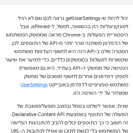
יכול להיות ש-getUserSettings נראה לכם שם לא רגיל
לפונקציונליות הזו בהשוואה, למשל, ל-isPinned, אבל
היסטוריית הפעולות ב-Chrome מראה שממשק המשתמש
של הדפדפן משתנה מהר יותר מ-API של התוספים. לכן,
המטרה שלנו ב-API הזה היא לחשוף העדפות משתמש
שקשורות לפעולות בממשקים כלליים, כדי למזער את שיעור
הנטישה של ממשקי ה-API בעתיד. היא גם מאפשרת
לספקי דפדפנים אחרים לחשוף מושגים של ממשק
משתמש ספציפיים לדפדפן באובייקט
UserSettings
שמוחזר על ידי השיטה הזו.
שנית, אפשר לשלוט בסמל ובמצב מופעל/מושבת של
הפעולה של התוסף באמצעות Declarative Content API.
זה חשוב כי כך התוספים יכולים להגיב להתנהגות הגלישה
של המשתמש בלי לגשת לתוכן או אפילו לכתובות ה-URL