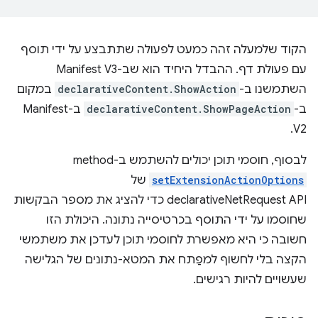
הקוד שלמעלה זהה כמעט לפעולה שתתבצע על ידי תוסף
עם פעולת דף. ההבדל היחיד הוא שב-Manifest V3
השתמשנו ב-
declarativeContent.ShowAction
במקום
ב-
declarativeContent.ShowPageAction
ב-Manifest
V2.
לבסוף, חוסמי תוכן יכולים להשתמש ב-method‏
setExtensionActionOptions
של
declarativeNetRequest API כדי להציג את מספר הבקשות
שחוסמו על ידי התוסף בכרטיסייה נתונה. היכולת הזו
חשובה כי היא מאפשרת לחוסמי תוכן לעדכן את משתמשי
הקצה בלי לחשוף למפַתח את המטא-נתונים של הגלישה
שעשויים להיות רגישים.