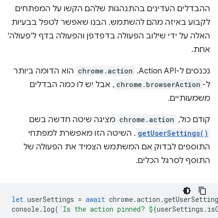
ההבדלים העדינים בהתנהגות שלהם הקשו על המפתחים
לקבוע באיזה מהם להשתמש. הבנו שאפשר לטפל בבעיות
האלה על ידי שילוב הפעולה בדפדפן והפעולה בדף ל'פעולה'
אחת.
נכנסים ל-Action API. ‏
chrome.action
הוא הדומה ביותר
ל-
chrome.browserAction
, אבל יש לו כמה הבדלים
משמעותיים.
קודם כול,
chrome.action
מציגה שיטה חדשה בשם
getUserSettings()
. השיטה הזו מאפשרת למפתחי
התוספים לבדוק אם המשתמש הצמיד את הפעולה של
התוסף לסרגל הכלים.
let
userSettings
=
await
chrome
.
action
.
getUserSettin
console
.
log
(
`Is the action pinned? 
${
userSettings
.
is