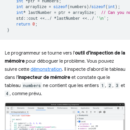
int
*
ptr
=
numbers
;
int
arraySize
=
sizeof
(
numbers
)
/
sizeof
(
int
);
int
*
lastNumber
=
ptr
+
arraySize
;
// Can you n
std
::
cout
<<
..
/
*
lastNumber
<<
..
/
'\n'
;
return
0
;
}
Le programmeur se tourne vers l'
outil d'inspection de la
mémoire
pour déboguer le problème. Vous pouvez
suivre cette
démonstration
. Il inspecte d'abord le tableau
dans l'
inspecteur de mémoire
et constate que le
tableau
numbers
ne contient que les entiers
1
,
2
,
3
et
4
, comme prévu.