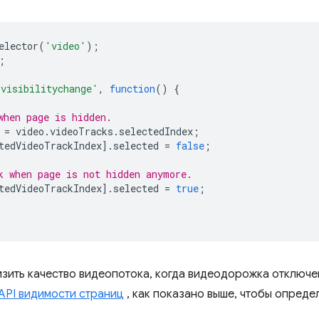
elector
(
'video'
);
;
'visibilitychange'
,
function
()
{
when page is hidden.
=
video
.
videoTracks
.
selectedIndex
;
tedVideoTrackIndex
].
selected
=
false
;
k when page is not hidden anymore.
tedVideoTrackIndex
].
selected
=
true
;
изить качество видеопотока, когда видеодорожка отключен
API видимости страниц
, как показано выше, чтобы опреде