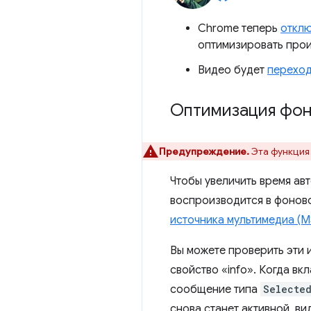
Chrome теперь
отклю
оптимизировать прои
Видео будет
переход
Оптимизация фон
Предупреждение.
Эта функция
Чтобы увеличить время ав
воспроизводится в фоново
источника мультимедиа (M
Вы можете проверить эти 
свойство «info». Когда в
сообщение типа
Selecte
снова станет активной, в