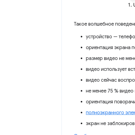
Такое волшебное поведени
устройство — телефо
ориентация экрана п
размер видео не мен
видео использует вс
видео сейчас воспр
не менее 75 % видео 
ориентация поворачив
полноэкранного эле
экран не заблокиро