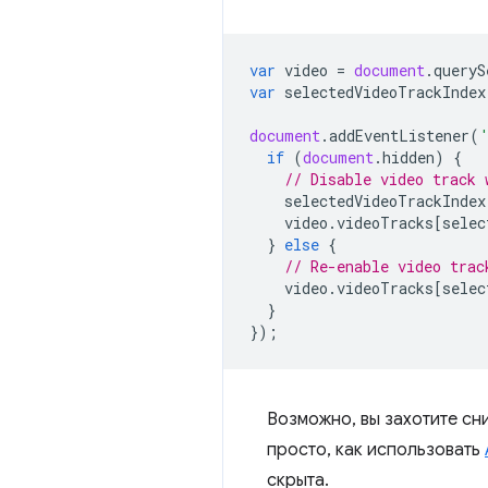
var
video
=
document
.
queryS
var
selectedVideoTrackIndex
document
.
addEventListener
(
if
(
document
.
hidden
)
{
// Disable video track 
selectedVideoTrackIndex
video
.
videoTracks
[
selec
}
else
{
// Re-enable video trac
video
.
videoTracks
[
selec
}
});
Возможно, вы захотите сн
просто, как использовать
скрыта.