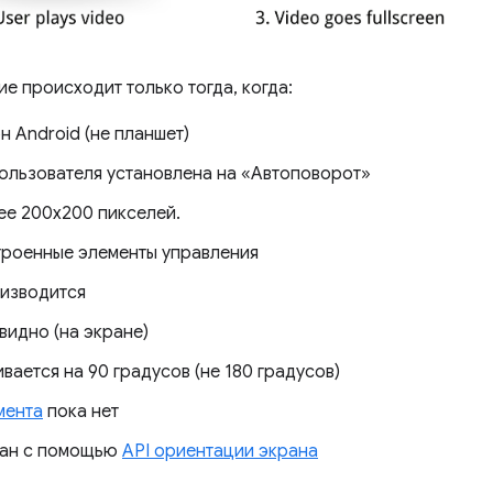
е происходит только тогда, когда:
н Android (не планшет)
ользователя установлена ​​на «Автоповорот»
ее 200х200 пикселей.
троенные элементы управления
оизводится
видно (на экране)
ается на 90 градусов (не 180 градусов)
мента
пока нет
ван с помощью
API ориентации экрана