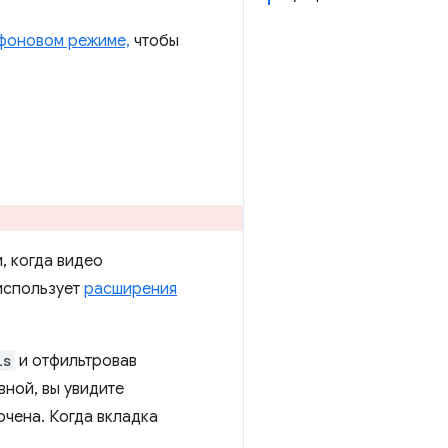
 фоновом режиме,
чтобы
, когда видео
 использует
расширения
ls
и отфильтровав
вной, вы увидите
чена. Когда вкладка