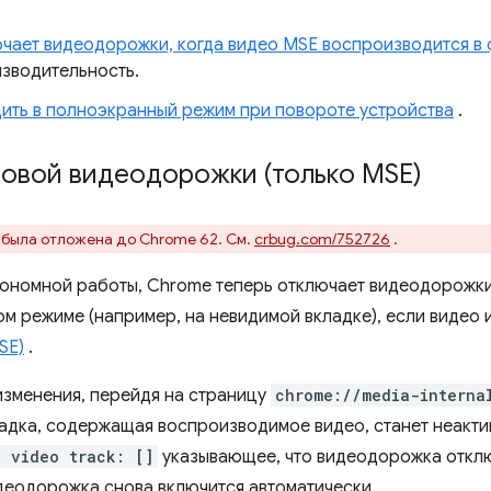
чает видеодорожки, когда видео MSE воспроизводится в
зводительность.
ить в полноэкранный режим при повороте устройства
.
овой видеодорожки (только MSE)
 была отложена до Chrome 62. См.
crbug.com/752726
.
тономной работы, Chrome теперь отключает видеодорожки
м режиме (например, на невидимой вкладке), если видео
SE)
.
изменения, перейдя на страницу
chrome://media-interna
кладка, содержащая воспроизводимое видео, станет неакти
d video track: []
указывающее, что видеодорожка отклю
идеодорожка снова включится автоматически.