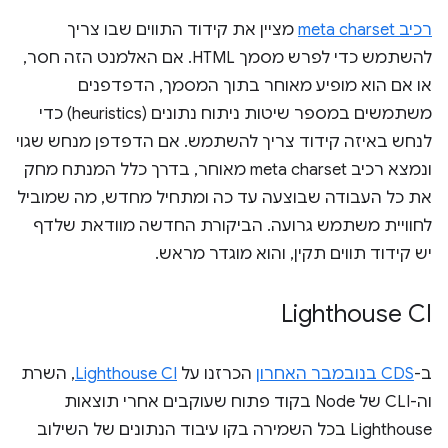
רכיב meta charset
מציין את קידוד התווים שבו צריך
להשתמש כדי לפרש מסמך HTML. אם האלמנט הזה חסר,
או אם הוא מופיע מאוחר בתוך המסמך, הדפדפנים
משתמשים במספר שיטות ניתוח נתונים (heuristics) כדי
לנחש באיזה קידוד צריך להשתמש. אם הדפדפן מנחש שגוי
ונמצא רכיב meta charset מאוחר, בדרך כלל המנתח מחק
את כל העבודה שבוצעה עד כה ומתחיל מחדש, מה שמוביל
לחוויית משתמש גרועה. הביקורת החדשה מוודאת שלדף
יש קידוד תווים תקין, והוא מוגדר מראש.
Lighthouse CI
ב-
CDS בנובמבר האחרון
הכרזנו על
Lighthouse CI
, השרת
וה-CLI של Node בקוד פתוח שעוקבים אחרי תוצאות
Lighthouse בכל השמירה בקו עיבוד הנתונים של השילוב