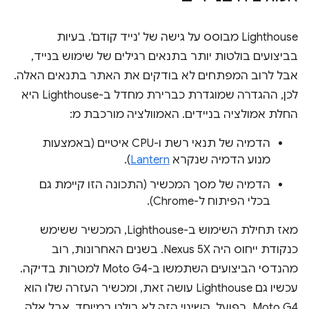
Lighthouse מבוסס על גישה של 'נייד קודם'. בעיות
בביצועים בולטות יותר בתנאים רגילים של שימוש בנייד,
אבל לרוב המפתחים לא בודקים את האתר בתנאים האלה.
לכן, ההגדרה שמוגדרת כברירת מחדל ב-Lighthouse היא
החלת אמולציה בניידים. האמוולציה מורכבת מ:
הדמיה של תנאי רשת ו-CPU איטיים (באמצעות
מנוע הדמיה שנקרא
Lantern
).
הדמיה של מסך המכשיר (התכונה הזו קיימת גם
בכלי הפיתוח ל-Chrome).
מאז תחילת השימוש ב-Lighthouse, המכשיר ששימש
כנקודת ייחוס היה Nexus 5X. בשנים האחרונות, רוב
מהנדסי הביצועים השתמשו ב-Moto G4 למטרות בדיקה.
עכשיו גם Lighthouse עושה זאת, ומכשיר העזרה שלו הוא
Moto G4. בפועל, השינוי הזה לא בולט במיוחד, אבל אלה