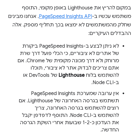
במקום להריץ את Lighthouse באופן מקומי, התוסף
משתמש עכשיו ב-
PageSpeed Insights API
. אנחנו מבינים
שחלק מהמשתמשים לא ימצאו בכך תחליף מספק. אלה
ההבדלים העיקריים:
לא ניתן לבצע ב-PageSpeed Insights ביקורת
של אתרים לא ציבוריים, כי הכלי פועל דרך שרת
מרוחק ולא דרך מכונה מקומית של Chrome. אם
אתם צריכים לבדוק אתר לא ציבורי, תוכלו
להשתמש בלוח
Lighthouse
של DevTools או
ב-Node CLI.
אין ערובה שמערכת PageSpeed Insights
תשתמש בגרסה האחרונה של Lighthouse. אם
רוצים להשתמש בגרסה האחרונה, צריך
להשתמש ב-Node CLI. התוסף לדפדפן יקבל
את העדכון כ-1-2 שבועות אחרי השקת הגרסה
החדשה.