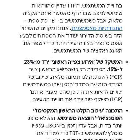
בחוויית המשתמש. ה-TTI עדיין מהווה אות
שימושי למצב שבו הדף מאפשר אינטראקציה
מלאה, אבל כשמשתמשים ב-TBT כתוספת –
התנודתיות מצטמצמת
. אנחנו מקווים שהשינוי
הזה בשיטת הדירוג יעודד את המפתחים לבצע
אופטימיזציה בצורה יעילה יותר כדי לשפר את
האינטראקציה של המשתמשים.
המשקל של 'אירוע צפייה ראשוני' ירד מ-23%
ל-15%.
המדידה רק כשהפיxel הראשון צויר
(FCP) לא נתנה לנו תמונה מלאה. שילוב של
המדד הזה עם המדד 'הזמן שבו המשתמשים
יכולים לראות את התוכן שהכי מעניין אותם'
(LCP) משקף טוב יותר את חוויית הטעינה.
התכונה 'עיכוב הקלט הראשון המקסימלי
הפוטנציאלי'
הווצאה משימוש
. הוא לא מוצג
יותר בדוח, אבל עדיין זמין ב-JSON. עכשיו
מומלץ להשתמש ב-TBT כדי למדוד את