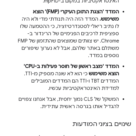
האינטראקטיביות במקום ב-mpFID.
המדד 'הצגת התוכן העיקרי (FMP)' הוצא
משימוש.
המדד הזה היה תנודתי מדי ולא היה
לו נתיב ריאלי לסטנדרטיזציה, כי ההטמעה שלו
ספציפית לרכיבים הפנימיים של הרינדור ב-
Chrome. יש צוותים שמוצאים שהתזמון של FMP
משתלם באתר שלהם, אבל לא נערוך שיפורים
נוספים במדד.
המדד 'מצב ראשון של חוסר פעילות ב-CPU'
הוצא משימוש
כי הוא לא שונה מספיק מ-TTI.
המדדים TBT ו-TTI הם המדדים המובילים
למדידת האינטראקטיביות עכשיו.
המשקל של CLS נמוך יחסית, אבל אנחנו צפויים
להגדיל אותו בגרסה ראשית עתידית.
שינויים בציוני המודעות