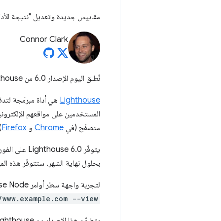
مقاييس جديدة وتعديل "نتيجة الأدا
Connor Clark
نُطلق اليوم الإصدار 6.0 من Lighthouse.
Lighthouse
هي أداة مبرمَجة لتدق
متصفّح (في
Chrome
و
Firefox
)
يتوفّر Lighthouse 6.0 على الفور في npm وفي
بحلول نهاية الشهر. ستتوفّر هذه الميزة في الإصدار الث
لتجربة واجهة سطر أوامر Lighthouse Node، استخدِم الأوامر التالية:
/www.example.com --view
يتضمّن هذا الإصدار من Lighthouse عددًا كبيرًا من التغييرات التي يتم