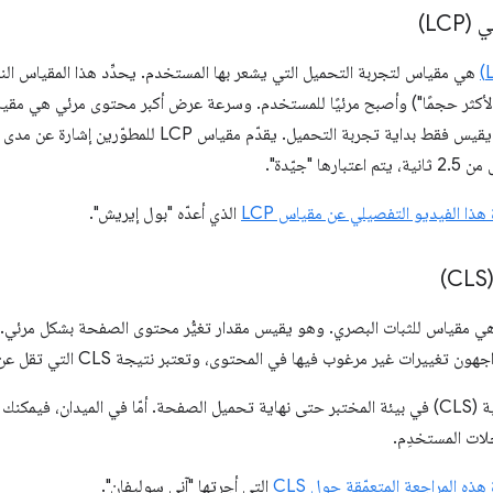
LC)
هي مقياس لتجربة التحميل التي يشعر بها المستخدم. يحدِّد هذا المقياس الن
الأكثر حجمًا") وأصبح مرئيًا للمستخدم. وسرعة عرض أكبر محتوى مرئي هي م
المحتوى على الصفحة (FCP) الذي يقيس فقط بداية تجربة التحمي
ذا الفيديو التفصيلي عن مقياس LCP
الذي أعدّه "بول إيريش".
يرات غير مرغوب فيها في المحتوى، وتعتبر نتيجة CLS التي تقل عن 0.10 "جيدة".
لات المستخدِم.
ذه المراجعة المتعمّقة حول CLS
التي أجرتها "آني سوليفان".