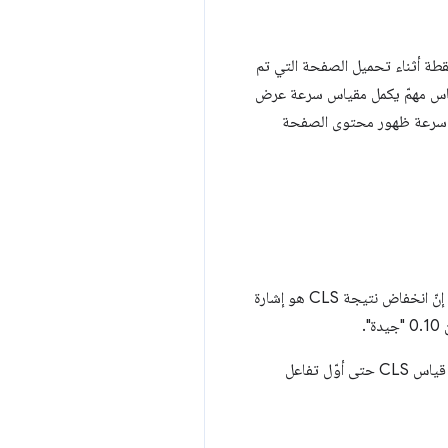
قطة أثناء تحميل الصفحة التي تم
قياس مهمّ يكمل مقياس سرعة عرض
ل. يقدّم مقياس LCP للمطوّرين إشارة عن مدى سرعة ظهور محتوى الصفحة
هي مقياس للثبات البصري. وهو يقيس مقدار تغيُّر محتوى الصفحة بشكل مرئي. إنّ انخفاض نتيجة CLS هو إشارة
يتم قياس متغيّرات التصميم التراكمية (CLS) في بيئة المختبر حتى نهاية تحميل الصفحة. أمّا في الميدان، فيمكنك قياس CLS حتى أوّل تفاعل