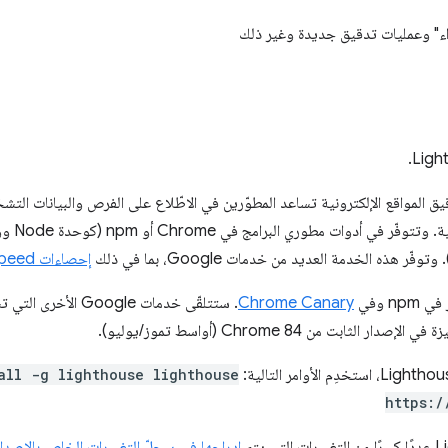
ء" وعمليات تدقيق جديدة وغير ذلك
يق المواقع الإلكترونية تساعد المطوّرين في الاطّلاع على الفرص والبيانات ال
المستخدمين
. وتوفّر هذه الخدمة العديد من خدمات Google، بما في ذلك
إحصاءات PageSpeed
Chrome Canary
ابت من Chrome 84 (أواسط تموز/يوليو).
all -g lighthouse lighthouse
https:/
إدراجها في سجلّ التغييرات الخاص بالإصدار .0