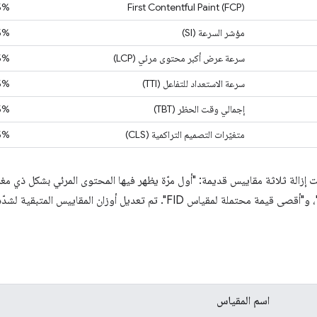
5%
First Contentful Paint (FCP)
مؤشر السرعة (SI)
5%
سرعة عرض أكبر محتوى مرئي (LCP)
5%
سرعة الاستعداد للتفاعل (TTI)
5%
إجمالي وقت الحظر (TBT)
5%
متغيّرات التصميم التراكمية (CLS)
5%
إزالة ثلاثة مقاييس قديمة: "أول مرّة يظهر فيها المحتوى المرئي بشكل ذي مغز
المعالجة المركزية في وضع السكون"، و"أقصى قيمة محتملة لمقياس FID". تم تعديل 
اسم المقياس