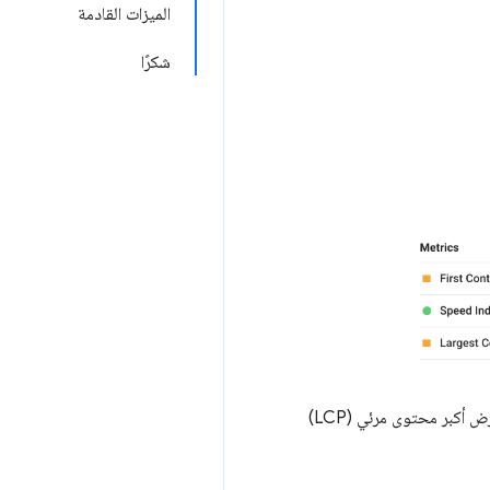
الميزات القادمة
شكرًا
تقدّم أداة Lighthouse 6.0 ثلاثة مقاييس جديدة في التقرير. إنّ اثنين من هذه المقاييس الجديدة، وهما سرعة عرض أكبر محتوى مرئي (LCP)