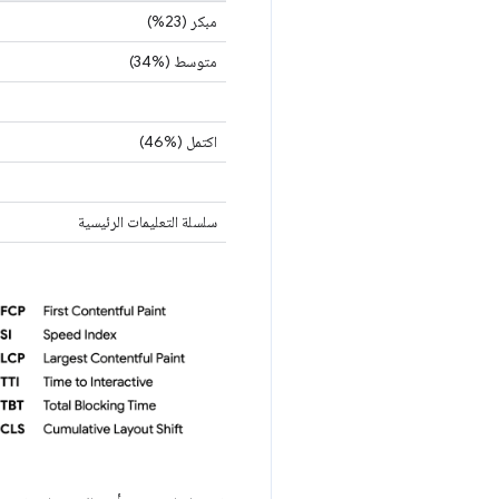
مبكر (23%)
متوسط (‎34%)
اكتمل (‎46%)
سلسلة التعليمات الرئيسية