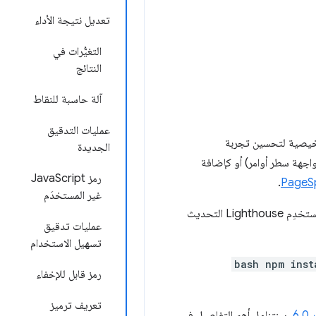
تعديل نتيجة الأداء
التغيُّرات في
النتائج
آلة حاسبة للنقاط
عمليات التدقيق
تشخيصية لتحسين تجربة
الجديدة
 على مواقعهم الإلكترونية. وتتوفّر في أدوات مطوري البرامج في Chrome أو npm (كوحدة Node وواجهة سطر أوامر) أو كإضافة
رمز JavaScript
.
غير المستخدَم
. ستتلقّى خدمات Google الأخرى التي تستخدِم Lighthouse التحديث
عمليات تدقيق
تسهيل الاستخدام
bash npm inst
رمز قابل للإخفاء
تعريف ترميز
6
. سنتناول أهم التفاصيل في