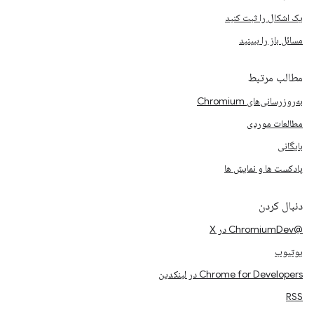
یک اشکال را ثبت کنید
مسائل باز را ببینید
مطالب مرتبط
به‌روزرسانی‌های Chromium
مطالعات موردی
بایگانی
پادکست ها و نمایش ها
دنبال کردن
@ChromiumDev در X
یوتیوب
Chrome for Developers در لینکدین
RSS