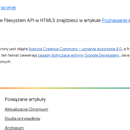
racyjnej
jsie Filesystem API w HTML5 znajdziesz w artykule
Poznawanie i
strony jest objęta
licencją Creative Commons – uznanie autorstwa 4.0
, a 
a ten temat zawierają
zasady dotyczące witryny Google Developers
. Jav
zonych.
.
Powiązane artykuły
Aktualizacje Chromium
Studia przypadków
Archiwum