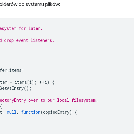
folderów do systemu plików:
esystem for later.
d drop event listeners.
fer
.
items
;
item
=
items
[
i
];
++
i
)
{
GetAsEntry
();
ectoryEntry over to our local filesystem.
{
t
,
null
,
function
(
copiedEntry
)
{