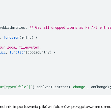
webkitEntries
;
// Get all dropped items as FS API entri
,
function
(
entry
)
{
our local filesystem.
ull
,
function
(
copiedEntry
)
{
ut[type="file"]'
).
addEventListener
(
'change'
,
onChange
)
chniki importowania plików i folderów, przygotowałem demon