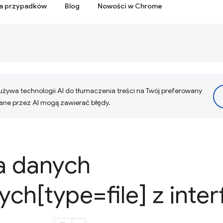
ia przypadków
Blog
Nowości w Chrome
żywa technologii AI do tłumaczenia treści na Twój preferowany
ne przez AI mogą zawierać błędy.
ja danych
ch[type=file] z inte