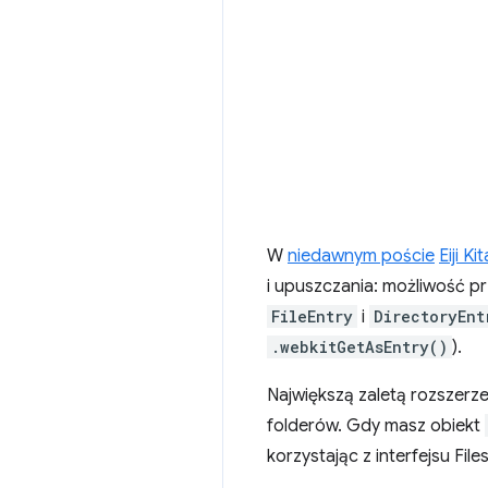
W
niedawnym poście
Eiji K
i upuszczania: możliwość p
FileEntry
i
DirectoryEnt
.webkitGetAsEntry()
).
Największą zaletą rozszerz
folderów. Gdy masz obiekt
korzystając z interfejsu Fil