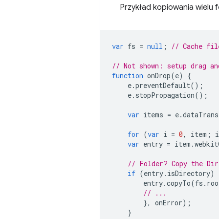
Przykład kopiowania wielu 
var
fs
=
null
;
// Cache fil
// Not shown: setup drag an
function
onDrop
(
e
)
{
e
.
preventDefault
();
e
.
stopPropagation
();
var
items
=
e
.
dataTrans
for
(
var
i
=
0
,
item
;
var
entry
=
item
.
webkit
// Folder? Copy the Dir
if
(
entry
.
isDirectory
)
entry
.
copyTo
(
fs
.
roo
// ...
},
onError
);
}