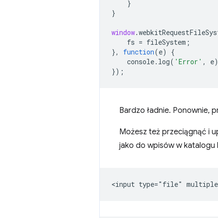
}
}
window
.
webkitRequestFileSys
fs
=
fileSystem
;
},
function
(
e
)
{
console
.
log
(
'Error'
,
e
});
Bardzo ładnie. Ponownie, pr
Możesz też przeciągnąć i up
jako do wpisów w katalogu l