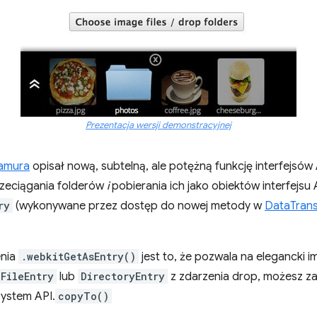
Prezentacja wersji demonstracyjnej
itamura
opisał nową, subtelną, ale potężną funkcję interfejsów
rzeciągania folderów
i
pobierania ich jako obiektów interfejs
ry
(wykonywane przez dostęp do nowej metody w
DataTrans
enia
.webkitGetAsEntry()
jest to, że pozwala na elegancki i
FileEntry
lub
DirectoryEntry
z zdarzenia drop, możesz za
esystem API.
copyTo()