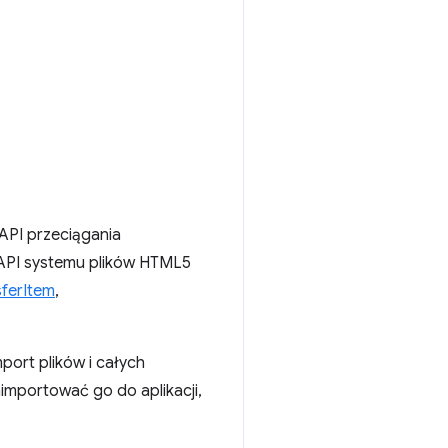
 API przeciągania
u API systemu plików HTML5
ferItem
,
mport plików i całych
importować go do aplikacji,