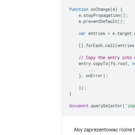
function
onChange
(
e
)
{
e
.
stopPropagation
();
e
.
preventDefault
();
var
entries
=
e
.
target
.
[].
forEach
.
call
(
entries
// Copy the entry into 
entry
.
copyTo
(
fs
.
root
,
n
...
},
onError
);
});
}
document
.
querySelector
(
'inp
Aby zaprezentować różne te