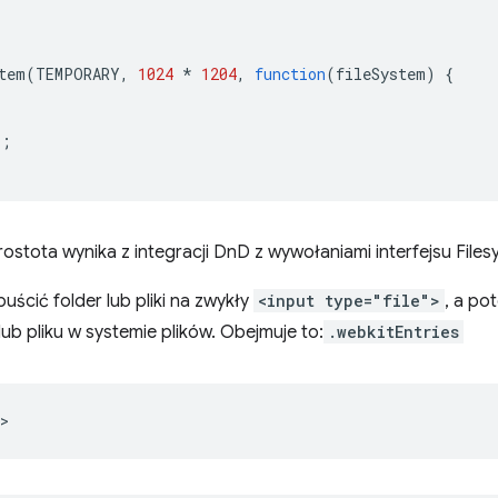
tem
(
TEMPORARY
,
1024
*
1204
,
function
(
fileSystem
)
{
);
ostota wynika z integracji DnD z wywołaniami interfejsu Files
uścić folder lub pliki na zwykły
<input type="file">
, a po
ub pliku w systemie plików. Obejmuje to:
.webkitEntries