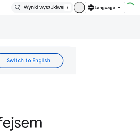
/
rfejsem