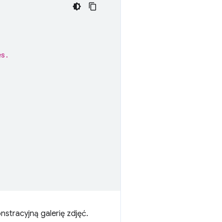
es.
;
stracyjną galerię zdjęć.