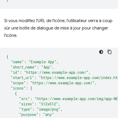
Si vous modifiez l'URL de l'icône, l'utilisateur verra à coup
sûr une boîte de dialogue de mise à jour pour changer
l'icône.
{
"name"
:
"Example App"
,
"short_name"
:
"App"
,
"id"
:
"https://www.example-app.com/"
,
"start_url"
:
"https://www.example-app.com/index.h
"scope"
:
"https://www.example-app.com/"
,
"icons"
:
[
{
"src"
:
"https://www.example-app.com/img/app-N
"sizes"
:
"512x512"
,
"type"
:
"image/png"
,
"purpose"
:
"any"