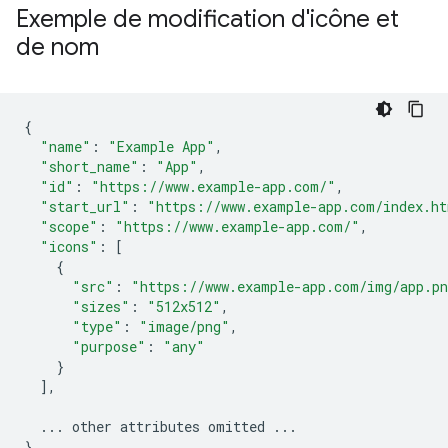
Exemple de modification d'icône et
de nom
{
"name"
:
"Example App"
,
"short_name"
:
"App"
,
"id"
:
"https://www.example-app.com/"
,
"start_url"
:
"https://www.example-app.com/index.h
"scope"
:
"https://www.example-app.com/"
,
"icons"
:
[
{
"src"
:
"https://www.example-app.com/img/app.p
"sizes"
:
"512x512"
,
"type"
:
"image/png"
,
"purpose"
:
"any"
}
],
...
other
attributes
omitted
...
}