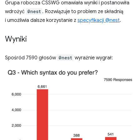
Grupa robocza CSSWG omawiała wyniki i postanowiła
wdrożyć
@nest
. Rozwiązuje to problem ze składnią
i umożliwia dalsze korzystanie z
specyfikacji @nest
.
Wyniki
Spośród 7590 głosów
@nest
wyraźnie wygrał: