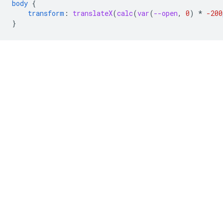
body
{
transform
:
translateX
(
calc
(
var
(
--open
,
0
)
*
-200
}