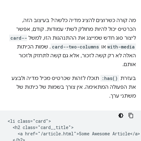
מה קורה כשרוצים להציג מדיה כלשהי? בעיצוב הזה,
הכרטיס יכול להיות מחולק לשתי עמודות. קודם, אפשר
ליצור סוג חדש שמייצג את ההתנהגות הזו, למשל
card--
with-media
או
card--two-columns
. שמות הכיתות
האלה לא רק קשה לזכור, אלא גם קשה לתחזק ולזכור
אותם.
בעזרת
:has()
תוכלו לזהות שכרטיס מכיל מדיה ולבצע
את הפעולה המתאימה. אין צורך בשמות של כיתות של
משתני ערך.
<li class="card">

  <h2 class="card__title">

    <a href="/article.html">Some Awesome Article</a>

  </h2>
