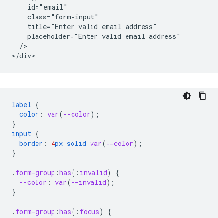
    id="email"

    class="form-input"

    title="Enter valid email address"

    placeholder="Enter valid email address"

  />   

label
{
color
:
var
(
--color
);
}
input
{
border
:
4
px
solid
var
(
--color
);
}
.
form-group
:
has
(
:
invalid
)
{
--color
:
var
(
--invalid
);
}
.
form-group
:
has
(
:
focus
)
{