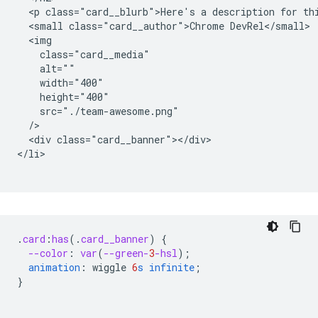
  <p class="card__blurb">Here's a description for thi
  <small class="card__author">Chrome DevRel</small>

  <img

    class="card__media"

    alt=""

    width="400"

    height="400"

    src="./team-awesome.png"

  />

  <div class="card__banner"></div>

</li>

.
card
:
has
(
.
card__banner
)
{
--color
:
var
(
--green-
3
-hsl
);
animation
:
wiggle
6
s
infinite
;
}