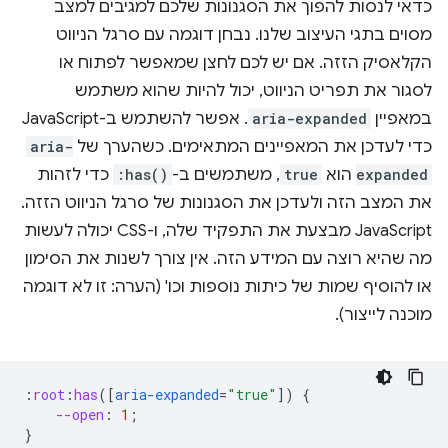
כדאי לנסות להפוך את הסגנונות שלכם למגיבים למצב
מסוים בתגי העיצוב שלנו. נבחן דוגמה עם סרגל הניווט
הקלאסיק הזזה. אם יש לכם לחצן שמאפשר לפתוח או
לסגור את תפריט הניווט, יכול להיות שהוא משתמש
במאפיין
aria-expanded
. אפשר להשתמש ב-JavaScript
כדי לעדכן את המאפיינים המתאימים. כשהערך של
aria-
expanded
הוא
true
, משתמשים ב-
:has()
כדי לזהות
את המצב הזה ולעדכן את הסגנונות של סרגל הניווט הזזה.
JavaScript מבצעת את התפקיד שלה, ו-CSS יכולה לעשות
מה שהיא רוצה עם המידע הזה. אין צורך לשנות את הסימון
או להוסיף שמות של כיתות נוספות וכו' (הערה: זו לא דוגמה
מוכנה לייצור).
:
root
:
has
([
aria-expanded
=
"true"
])
{
--open
:
1
;
}