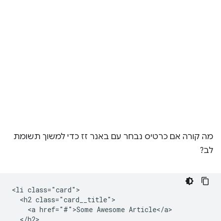
מה קורה אם כרטיס נבחר עם באנר זז כדי למשוך תשומת
לב?
<li class="card">

  <h2 class="card__title">

    <a href="#">Some Awesome Article</a>

  </h2>
