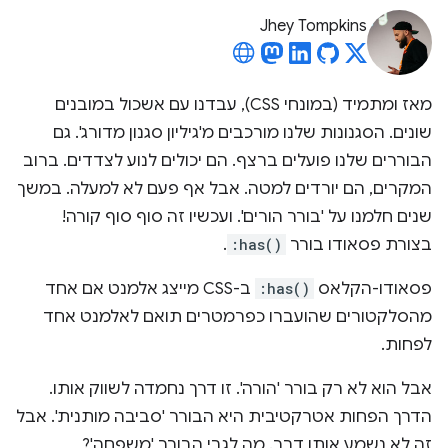
Jhey Tompkins
מאז ומתמיד (במונחי CSS), עבדנו עם אשכול במובנים
שונים. הסגנונות שלנו מורכבים מ'גיליון סגנון מדורג'. גם
הבוררים שלנו פועלים ברצף. הם יכולים לנוע לצדדים. ברוב
המקרים, הם יורדים למטה. אבל אף פעם לא למעלה. במשך
שנים חלמנו על 'בורר הורים'. ועכשיו זה סוף סוף קורה!
בצורת פסאודו בורר
:has()
.
פסאודו-הקלאס
:has()
ב-CSS מייצג אלמנט אם אחד
מהסלקטורים שהועברו כפרמטרים תואם לאלמנט אחד
לפחות.
אבל הוא לא רק בורר 'הורה'. זו דרך נחמדה לשווק אותו.
הדרך הפחות אטרקטיבית היא הבורר 'סביבה מותנית'. אבל
זה לא נשמע אותו דבר. מה לגבי הבורר 'משפחה'?