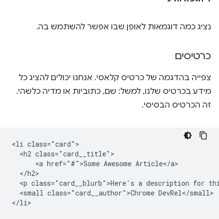
נציג כמה דוגמאות לאופן שבו אפשר להשתמש בה.
כרטיסים
צפייה בהדגמה של כרטיס קלאסי. אנחנו יכולים להציג כל
מידע בכרטיס שלנו, למשל: שם, כתוביות או מדיה כלשהי.
זה הכרטיס הבסיסי.
<li class="card">

  <h2 class="card__title">

      <a href="#">Some Awesome Article</a>

  </h2>

  <p class="card__blurb">Here's a description for thi
  <small class="card__author">Chrome DevRel</small>
