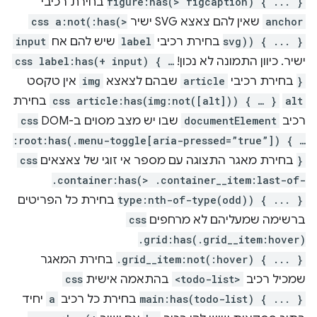
figure:has(> figcaption) { ... }
בחירת רכיבי
anchor
שאין להם צאצא SVG ישיר
css a:not(:has(>
svg)) { ... }
בחירת רכיבי
label
שיש להם אח
input
ישיר. כיוון התמונה לא נכון!
css label:has(+ input) { …
}
בחירת רכיבי
article
שבהם לצאצא
img
אין טקסט
alt
css article:has(img:not([alt])) { … }
בחירת
רכיב
documentElement
שבו יש מצב מסוים ב-DOM
css
:root:has(.menu-toggle[aria-pressed=”true”]) { …
}
בחירת מאגר התצוגה עם מספר אי זוגי של צאצאים
css
.container:has(> .container__item:last-of-
type:nth-of-type(odd)) { ... }
בחירת כל הפריטים
ברשימה שמעליהם לא מרחפים
css
.grid:has(.grid__item:hover)
.grid__item:not(:hover) { ... }
בחירת המאגר
שמכיל רכיב
<todo-list>
בהתאמה אישית
css
main:has(todo-list) { ... }
בחירת כל רכיב
a
יחיד