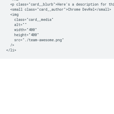
  <p class="card__blurb">Here's a description for thi
  <small class="card__author">Chrome DevRel</small>

  <img

    class="card__media"

    alt=""

    width="400"

    height="400"

    src="./team-awesome.png"

  />
