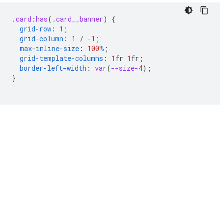
.
card
:
has
(
.
card__banner
)
{
grid-row
:
1
;
grid-column
:
1
/
-1
;
max-inline-size
:
100
%
;
grid-template-columns
:
1
fr
1
fr
;
border-left-width
:
var
(
--size-
4
);
}