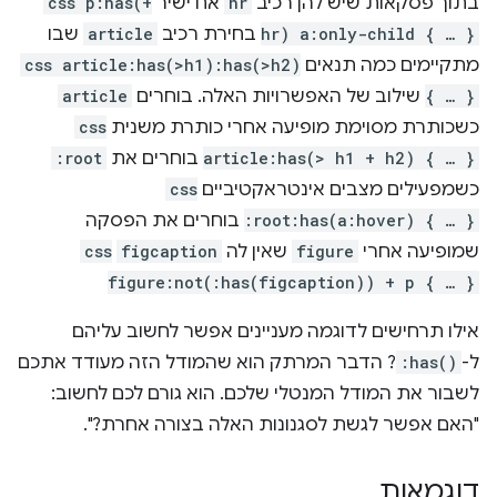
בתוך פסקאות שיש להן רכיב
hr
אח ישיר
css p:has(+
hr) a:only-child { … }
בחירת רכיב
article
שבו
מתקיימים כמה תנאים
css article:has(>h1):has(>h2)
{ … }
שילוב של האפשרויות האלה. בוחרים
article
כשכותרת מסוימת מופיעה אחרי כותרת משנית
css
article:has(> h1 + h2) { … }
בוחרים את
:root
כשמפעילים מצבים אינטראקטיביים
css
:root:has(a:hover) { … }
בוחרים את הפסקה
שמופיעה אחרי
figure
שאין לה
figcaption
css
figure:not(:has(figcaption)) + p { … }
אילו תרחישים לדוגמה מעניינים אפשר לחשוב עליהם
ל-
:has()
? הדבר המרתק הוא שהמודל הזה מעודד אתכם
לשבור את המודל המנטלי שלכם. הוא גורם לכם לחשוב:
"האם אפשר לגשת לסגנונות האלה בצורה אחרת?".
דוגמאות