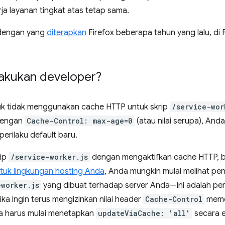
rja layanan tingkat atas tetap sama.
 dengan yang
diterapkan
Firefox beberapa tahun yang lalu, di F
lakukan developer?
tuk tidak menggunakan cache HTTP untuk skrip
/service-wor
dengan
Cache-Control: max-age=0
(atau nilai serupa), Anda
erilaku default baru.
rip
/service-worker.js
dengan mengaktifkan cache HTTP, b
ntuk lingkungan hosting Anda
, Anda mungkin mulai melihat p
-worker.js
yang dibuat terhadap server Anda—ini adalah pe
ika ingin terus mengizinkan nilai header
Cache-Control
meme
a harus mulai menetapkan
updateViaCache: 'all'
secara e