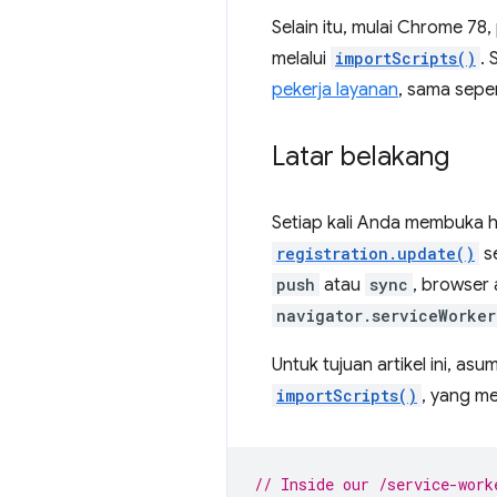
Selain itu, mulai Chrome 78
melalui
importScripts()
.
pekerja layanan
, sama seper
Latar belakang
Setiap kali Anda membuka h
registration.update()
se
push
atau
sync
, browser 
navigator.serviceWorker
Untuk tujuan artikel ini, a
importScripts()
, yang m
// Inside our /service-work