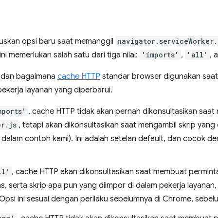
ruskan opsi baru saat memanggil
navigator.serviceWorker.
ni memerlukan salah satu dari tiga nilai:
'imports'
,
'all'
, 
ah dan bagaimana
cache HTTP
standar browser digunakan saa
ekerja layanan yang diperbarui.
mports'
, cache HTTP tidak akan pernah dikonsultasikan saa
r.js
, tetapi akan dikonsultasikan saat mengambil skrip yang
, dalam contoh kami). Ini adalah setelan default, dan cocok de
ll'
, cache HTTP akan dikonsultasikan saat membuat permint
as, serta skrip apa pun yang diimpor di dalam pekerja layanan,
 Opsi ini sesuai dengan perilaku sebelumnya di Chrome, sebe