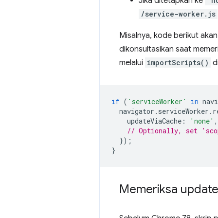
Jika ditetapkan ke
'n
/service-worker.js
Misalnya, kode berikut aka
dikonsultasikan saat memer
melalui
importScripts()
d
if
(
'serviceWorker'
in
navi
navigator
.
serviceWorker
.
r
updateViaCache
:
'none'
,
// Optionally, set 'sco
});
}
Memeriksa update 