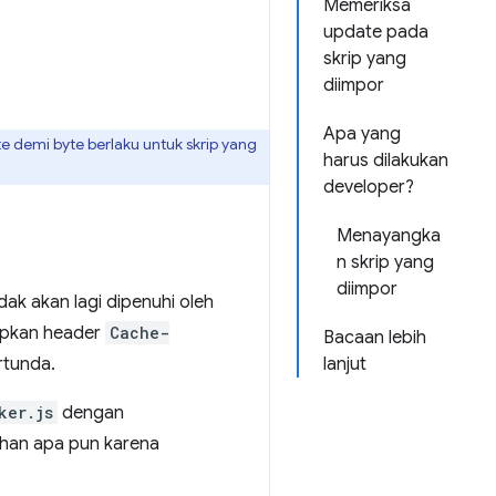
Memeriksa
update pada
skrip yang
diimpor
Apa yang
demi byte berlaku untuk skrip yang
harus dilakukan
developer?
Menayangka
n skrip yang
diimpor
ak akan lagi dipenuhi oleh
apkan header
Cache-
Bacaan lebih
rtunda.
lanjut
ker.js
dengan
ahan apa pun karena