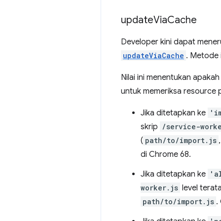
update
Via
Cache
Developer kini dapat mene
updateViaCache
. Metode i
Nilai ini menentukan apak
untuk memeriksa resource p
Jika ditetapkan ke
'i
skrip
/service-worke
(
path/to/import.js
di Chrome 68.
Jika ditetapkan ke
'a
worker.js
level terat
path/to/import.js
.