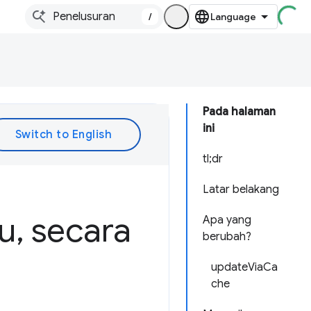
/
Pada halaman
ini
tl;dr
Latar belakang
ru
,
secara
Apa yang
berubah?
updateViaCa
che