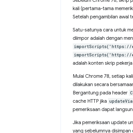
Sebelum Chrome 78, skrip p
kali (pertama-tama memerik
Setelah pengambilan awal te
Satu-satunya cara untuk me
diimpor adalah dengan me
importScripts('https://
importScripts('https://
adalah konten skrip pekerj
Mulai Chrome 78, setiap kal
dilakukan secara bersamaan
Bergantung pada header
C
cache HTTP jika
updateVia
pemeriksaan dapat langsung
Jika pemeriksaan update u
yang sebelumnya disimpan ol