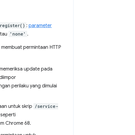
register()
:
parameter
atau
'none'
.
t membuat permintaan HTTP
t memeriksa update pada
 diimpor
ngan perilaku yang dimulai
aan untuk skrip
/service-
 seperti
lum Chrome 68.