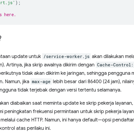
ort.js'
);
s here.
?
ntaan update untuk
/service-worker.js
akan dilakukan mela
. Artinya, jika skrip awalnya dikirim dengan
Cache-Control:
berikutnya tidak akan dikirim ke jaringan, sehingga pengguna
an. Namun, jika
max-age
lebih besar dari 86400 (24 jam), nilai
ngguna tidak terjebak dengan versi tertentu selamanya.
akan diabaikan saat meminta update ke skrip pekerja layanan,
 peningkatan frekuensi permintaan untuk skrip pekerja laya
melalui cache HTTP. Namun, ini hanya default—opsi pendafta
ntrol atas perilaku ini.