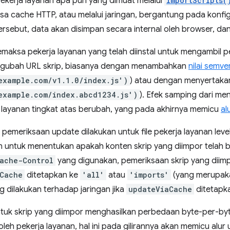
ekerja layanan apa pun yang dimuat melalui
importScripts(
sa cache HTTP, atau melalui jaringan, bergantung pada konfi
rsebut, data akan disimpan secara internal oleh browser, dan 
maksa pekerja layanan yang telah diinstal untuk mengambil 
ngubah URL skrip, biasanya dengan menambahkan
nilai semve
example.com/v1.1.0/index.js')
) atau dengan menyertakan
example.com/index.abcd1234.js')
). Efek samping dari m
a layanan tingkat atas berubah, yang pada akhirnya memicu
al
i pemeriksaan update dilakukan untuk file pekerja layanan lev
 untuk menentukan apakah konten skrip yang diimpor telah b
ache-Control
yang digunakan, pemeriksaan skrip yang diimpo
Cache
ditetapkan ke
'all'
atau
'imports'
(yang merupakan
 dilakukan terhadap jaringan jika
updateViaCache
ditetapk
ntuk skrip yang diimpor menghasilkan perbedaan byte-per-b
eh pekerja layanan, hal ini pada gilirannya akan memicu alur