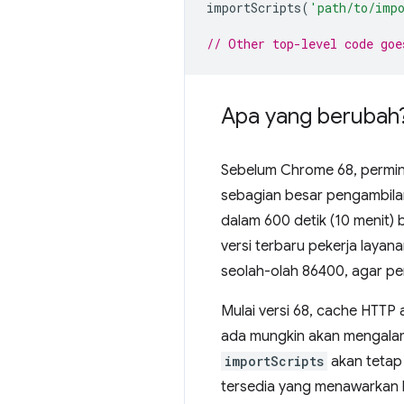
importScripts
(
'path/to/imp
// Other top-level code goe
Apa yang berubah
Sebelum Chrome 68, permi
sebagian besar pengambilan)
dalam 600 detik (10 menit) 
versi terbaru pekerja layan
seolah-olah 86400, agar pe
Mulai versi 68, cache HTTP 
ada mungkin akan mengalami
importScripts
akan tetap 
tersedia yang menawarkan ko