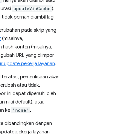
)
hanya akan diambil satu
gurasi
updateViaCache
).
tidak pernah diambil lagi.
perubahan pada skrip yang
r
(misalnya,
 hash konten (misalnya,
engubah URL yang diimpor
ur update pekerja layanan
.
el teratas, pemeriksaan akan
erubah atau tidak.
r ini dapat dipenuhi oleh
 nilai default), atau
an ke
'none'
.
yte dibandingkan dengan
 update pekerja layanan