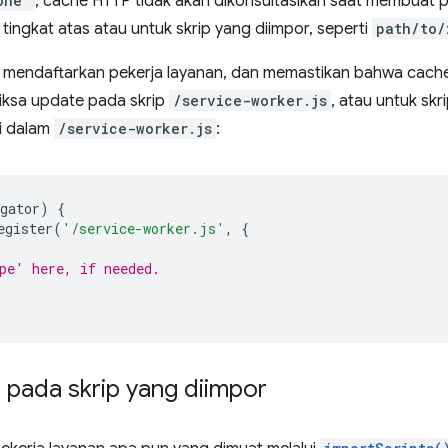
one'
, cache HTTP tidak akan dikonsultasikan saat membuat 
tingkat atas atau untuk skrip yang diimpor, seperti
path/to/
n mendaftarkan pekerja layanan, dan memastikan bahwa cach
iksa update pada skrip
/service-worker.js
, atau untuk skr
i dalam
/service-worker.js
:
gator
)
{
egister
(
'/service-worker.js'
,
{
pe' here, if needed.
pada skrip yang diimpor