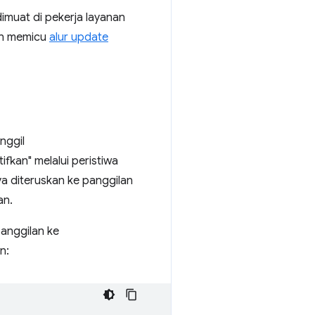
dimuat di pekerja layanan
kan memicu
alur update
nggil
ifkan" melalui peristiwa
a diteruskan ke panggilan
an.
panggilan ke
n: