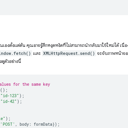
เองตั้งแต่ต้น คุณอาจรู้สึกหงุดหงิดที่ไม่สามารถนํากลับมาใช้ใหม่ได้ เนื่
indow.fetch()
และ
XMLHttpRequest.send()
จะจับภาพหน้าจ
ูตัวอย่างนี้
alues for the same key
();
"id-123"
);
"id-42"
);
ke"
);
'POST'
,
body
:
formData
});