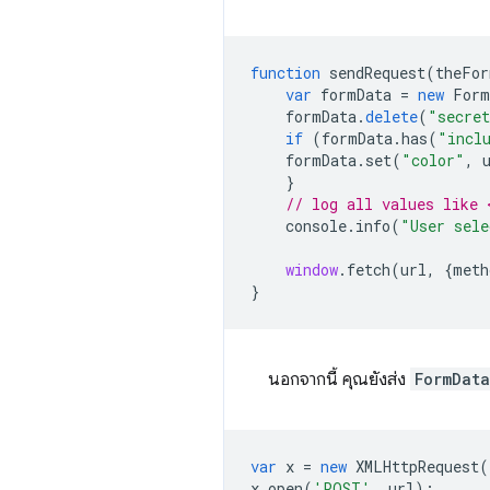
function
sendRequest
(
theFor
var
formData
=
new
Form
formData
.
delete
(
"secret
if
(
formData
.
has
(
"incl
formData
.
set
(
"color"
,
}
// log all values like 
console
.
info
(
"User sele
window
.
fetch
(
url
,
{
meth
}
นอกจากนี้ คุณยังส่ง
FormData
var
x
=
new
XMLHttpRequest
(
x
.
open
(
'POST'
,
url
);