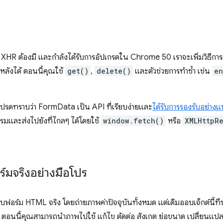
้ใช้ XHR ต้องมี และกำลังได้รับการอัปเกรดใน Chrome 50 เราจะเพิ่มวิธีก
ลังได้ ตอนนี้คุณใช้
get()
,
delete()
และตัวช่วยการทำซ้ำ เช่น
en
ปรดทราบว่า FormData เป็น API ที่เรียบง่ายและ
ได้รับการรองรับอย่าง
มและส่งไปยังที่ไกลๆ ได้โดยใช้
window.fetch()
หรือ
XMLHttpR
์มจริงอย่างมือโปร
อร์ม HTML จริง โดยถ่ายภาพค่าปัจจุบันทั้งหมด แต่เดิมออบเจ็กต์นี้ทึบแส
ไข ตอนนี้คุณสามารถนำภาพไปใช้ แก้ไข ตัดต่อ สังเกต ย่อขนาด เปลี่ยนแป