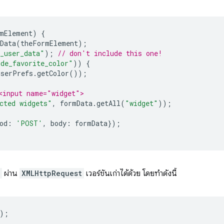
mElement
)
{
Data
(
theFormElement
);
_user_data"
);
// don't include this one!
ude_favorite_color"
))
{
userPrefs
.
getColor
());
<input name="widget">
cted widgets"
,
formData
.
getAll
(
"widget"
));
od
:
'POST'
,
body
:
formData
});
ผ่าน
XMLHttpRequest
เวอร์ชันเก่าได้ด้วย โดยทำดังนี้
);