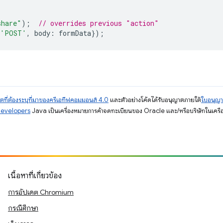
share"
);
// overrides previous "action"
'POST'
,
body
:
formData
});
ตที่ต้องระบุที่มาของครีเอทีฟคอมมอนส์ 4.0
และตัวอย่างโค้ดได้รับอนุญาตภายใต้
ใบอนุญ
Developers
Java เป็นเครื่องหมายการค้าจดทะเบียนของ Oracle และ/หรือบริษัทในเครื
เนื้อหาที่เกี่ยวข้อง
การอัปเดต Chromium
กรณีศึกษา