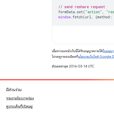
// send reshare request
formData
.
set
(
"action"
,
"re
window
.
fetch
(
url
,
{
method
:
เนื้อหาของหน้าเว็บนี้ได้รับอนุญาตภายใต้
ใบอนุญา
โปรดดูรายละเอียดที่
นโยบายเว็บไซต์ Google 
อัปเดตล่าสุด 2016-03-14 UTC
มีส่วนร่วม
รายงานข้อบกพร่อง
ดูประเด็นที่เปิดอยู่