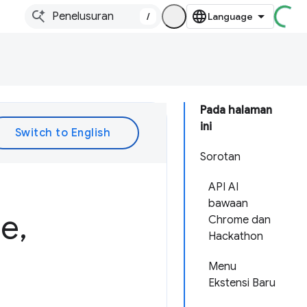
/
Pada halaman
ini
Sorotan
API AI
bawaan
me
,
Chrome dan
Hackathon
Menu
Ekstensi Baru