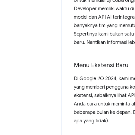
Untuk memulai uji coba orig
Developer memiliki waktu d
model dan API AI terinteg
banyaknya tim yang memutu
Sepertinya kami bukan sat
baru. Nantikan informasi lebi
Menu Ekstensi Baru
Di Google I/O 2024, kami 
yang memberi pengguna kont
ekstensi, sebaiknya lihat AP
Anda cara untuk meminta ak
beberapa bulan ke depan.
apa yang tidak).