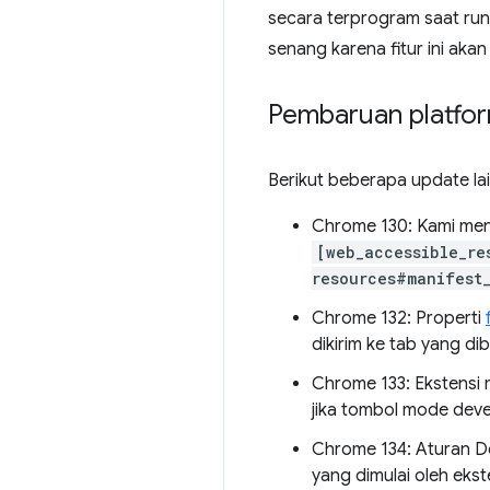
secara terprogram saat runt
senang karena fitur ini akan
Pembaruan platfo
Berikut beberapa update la
Chrome 130: Kami me
[web_accessible_re
resources#manifest
Chrome 132: Properti
dikirim ke tab yang di
Chrome 133: Ekstensi
jika tombol mode devel
Chrome 134: Aturan D
yang dimulai oleh ekste