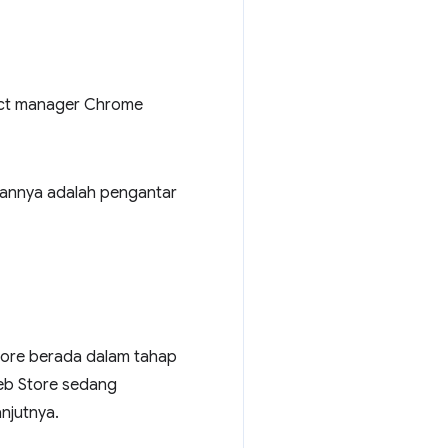
duct manager Chrome
annya adalah pengantar
tore berada dalam tahap
Web Store sedang
anjutnya.