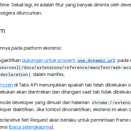
ime. Sekali lagi, ini adalah fitur yang banyak diminta oleh de
 segera diluncurkan.
rm
innya pada platform ekstensi:
ngaktifkan
dukungan untuk properti
use_dynamic_url
pada e
sources](/docs/extensions/reference/manifest/web-acc
_declaration)
dalam manifes.
frozen
di Tabs API menunjukkan apakah tab telah dibekukan o
bekukan akan diantrekan dan ditangani saat tab tidak dibekuk
 mode developer yang dimuat dari halaman
chrome://extens
oper diaktifkan. Jika tombol dinonaktifkan, ekstensi ini akan 
eclarative Net Request akan berlaku untuk permintaan frame
nsi (
baca selengkapnya
).