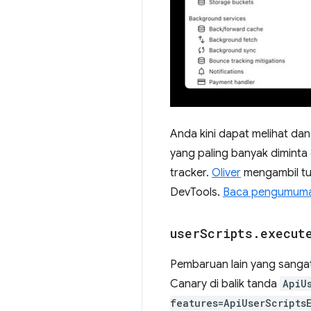
Anda kini dapat melihat dan
yang paling banyak diminta 
tracker.
Oliver
mengambil tu
DevTools.
Baca pengumuman
user
Scripts
.
execut
Pembaruan lain yang sangat
Canary di balik tanda
ApiU
features=ApiUserScripts