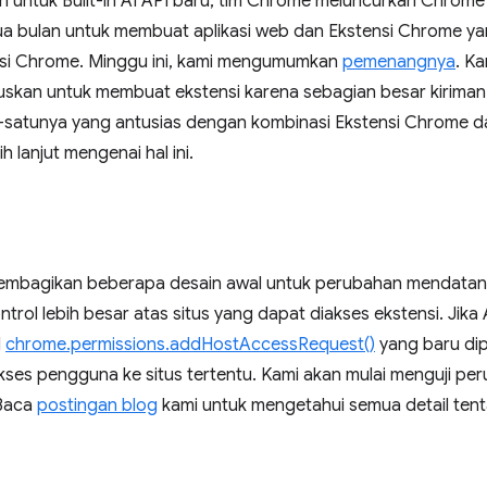
in untuk Built-in AI API baru, tim Chrome meluncurkan Chrome B
ua bulan untuk membuat aplikasi web dan Ekstensi Chrome y
rasi Chrome. Minggu ini, kami mengumumkan
pemenangnya
. K
skan untuk membuat ekstensi karena sebagian besar kiriman
u-satunya yang antusias dengan kombinasi Ekstensi Chrome 
h lanjut mengenai hal ini.
membagikan beberapa desain awal untuk perubahan mendatan
rol lebih besar atas situs yang dapat diakses ekstensi. Jika
I
chrome.permissions.addHostAccessRequest()
yang baru di
ses pengguna ke situs tertentu. Kami akan mulai menguji per
 Baca
postingan blog
kami untuk mengetahui semua detail ten