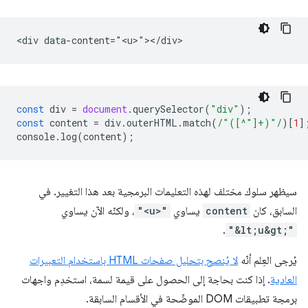
const
div
=
document
.
querySelector
(
"div"
);
const
content
=
div
.
outerHTML
.
match
(
/"([^"]+)"/
)[
1
]
console
.
log
(
content
);
سيظهر سلوك مختلف لهذه التعليمات البرمجية بعد هذا التغيير. في
السابق، كان
content
يساوي
"<u>"
، ولكنّه الآن يساوي
.
"&lt;u&gt;"
يُرجى العِلم أنّه
لا يُنصح بتحليل صفحات HTML باستخدام التعبيرات
العادية
. إذا كنت بحاجة إلى الحصول على قيمة لسمة، استخدِم واجهات
برمجة تطبيقات DOM الموضّحة في الأقسام السابقة.