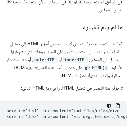
في السابق، لم يتم ترميز
<
أو
>
في السمات. والآن، يتم دائمًا ترميز كلا
هذين الحرفين.
ما لم يتم تغييره
يُعدّ هذا التغيير حصريًا لتعديل كيفية تحويل أجزاء HTML إلى تمثيل
سلسلة أثناء التسلسل. يقتصر التأثير على السيناريوهات التي يتم فيها
الوصول إلى السمتَين
innerHTML
أو
outerHTML
، أو عند استدعاء
الأسلوب
getHTML()
على عنصر. تأخذ هذه العمليات بنية DOM
الحالية وتُنشئ تمثيلًا نصيًا لـ HTML.
لا
يؤثّر هذا التغيير في تحليل HTML. راجِع رمز HTML التالي:
<div id="div1" data-content="<u>hello</u>"></div>
