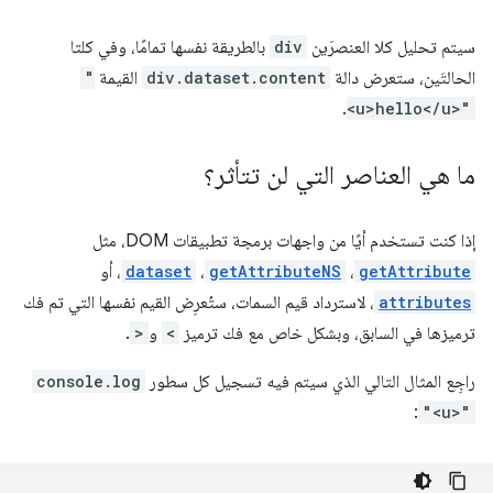
سيتم تحليل كلا العنصرَين
div
بالطريقة نفسها تمامًا، وفي كلتا
الحالتَين، ستعرض دالة
div.dataset.content
القيمة
"
.
<u>hello</u>"
ما هي العناصر التي لن تتأثر؟
إذا كنت تستخدم أيًا من واجهات برمجة تطبيقات DOM، مثل
getAttribute
،
getAttributeNS
،
dataset
، أو
attributes
، لاسترداد قيم السمات، ستُعرِض القيم نفسها التي تم فك
ترميزها في السابق، وبشكل خاص مع فك ترميز
<
و
>
.
راجِع المثال التالي الذي سيتم فيه تسجيل كل سطور
console.log
:
"<u>"