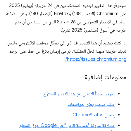
سيتوفّر هذا التغيير لجميع المستخدمين في 24 حزيران (يونيو) 2025
على Chromium (الإصدار 138) وFirefox (الإصدار 140). وهي مضمّنة
أيضًا في الإصدار التجريبي من Safari 26 الذي من المفترض أن يتم
طرحه في أيلول (سبتمبر) 2025 تقريبًا.
إذا كنت تعتقد أنّ هذا التغيير قد أدّى إلى تعطُّل موقعك الإلكتروني وليس
لديك طريقة سهلة لحلّ المشكلة، يُرجى إرسال بلاغ عن خطأ على الرابط
.
https://issues.chromium.org/
معلومات إضافية
تقرير الخطأ الأصلي عن هذا التغيير المقترَح
طلب سحب يغيّر المواصفات
إدخال ChromeStatus
مشاركة مدونة "هندسة الأمان" في Google حول المنطق