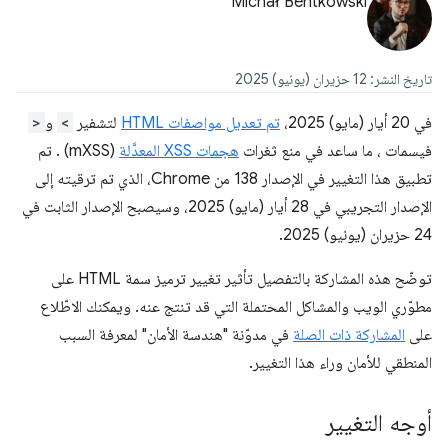
Michał Bentkowski
تاريخ النشر: 12 حزيران (يونيو) 2025
في 20 أيار (مايو) 2025،
تم تعديل مواصفات HTML
لتشفير
<
و
>
فيسمات ، ما ساعد في منع ثغرات
هجمات XSS المعدَّلة
(mXSS) . تم
تطبيق هذا التغيير في الإصدار 138 من Chrome، الذي تم ترقيته إلى
الإصدار التجريبي في 28 أيار (مايو) 2025، وسيصبح الإصدار الثابت في
24 حزيران (يونيو) 2025.
توضّح هذه المشاركة بالتفصيل تأثير تغيير ترميز سمة HTML على
مطوّري الويب والمشاكل المحتملة التي قد تنتج عنه. ويمكنك الاطّلاع
على
المشاركة ذات الصلة
في مدوّنة "هندسة الأمان" لمعرفة السبب
المنطقي للأمان وراء هذا التغيير.
أوجه التغيير