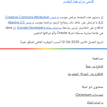
الأمني وراء هذا التغيير
إنّ محتوى هذه الصفحة مرخّص بموجب
ترخيص Creative Commons Attribution
4.0‏
ما لم يُنصّ على خلاف ذلك، ونماذج الرموز مرخّصة بموجب
ترخيص Apache 2.0‏
.
للاطّلاع على التفاصيل، يُرجى مراجعة
سياسات موقع Google Developers‏
. إنّ Java
هي علامة تجارية مسجَّلة لشركة Oracle و/أو شركائها التابعين.
تاريخ التعديل الأخير: 2025-06-12 (حسب التوقيت العالمي المتفَّق عليه)
مساهمة
الإبلاغ عن خطأ
الاطّلاع على المشاكل المفتوحة
محتوى ذو صلة
تحديثات Chromium
دراسات الحالة