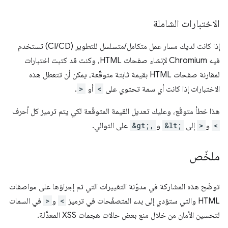
الاختبارات الشاملة
إذا كانت لديك مسار عمل متكامل/متسلسل للتطوير (CI/CD) تستخدم
فيه Chromium لإنشاء صفحات HTML، وكنت قد كتبت اختبارات
لمقارنة صفحات HTML بقيمة ثابتة متوقّعة، يمكن أن تتعطل هذه
الاختبارات إذا كانت أي سمة تحتوي على
<
أو
>
.
هذا خطأ متوقّع، وعليك تعديل القيمة المتوقّعة لكي يتم ترميز كل أحرف
<
و
>
إلى
&lt;
و
&gt;,
على التوالي.
ملخّص
توضّح هذه المشاركة في مدوّنة التغييرات التي تم إجراؤها على مواصفات
HTML والتي ستؤدي إلى بدء المتصفّحات في ترميز
<
و
>
في السمات
لتحسين الأمان من خلال منع بعض حالات هجمات XSS المعدَّلة.