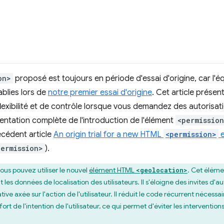
on>
proposé est toujours en période d'essai d'origine, car l'
ablies lors de
notre premier essai d'origine
. Cet article présen
 flexibilité et de contrôle lorsque vous demandez des autorisat
ntation complète de l'introduction de l'élément
<permissio
récédent article
An origin trial for a new HTML
<permission>
e
permission>
).
ous pouvez utiliser le nouvel
élément HTML
. Cet élém
<geolocation>
les données de localisation des utilisateurs. Il s'éloigne des invites d'a
ve axée sur l'action de l'utilisateur. Il réduit le code récurrent nécessair
s fort de l'intention de l'utilisateur, ce qui permet d'éviter les interven