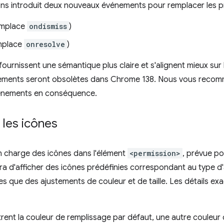
s introduit deux nouveaux événements pour remplacer les p
mplace
ondismiss
)
mplace
onresolve
)
urnissent une sémantique plus claire et s'alignent mieux su
énements seront obsolètes dans Chrome 138. Nous vous reco
vénements en conséquence.
 les icônes
 en charge des icônes dans l'élément
<permission>
, prévue p
ra d'afficher des icônes prédéfinies correspondant au type d'
lles que des ajustements de couleur et de taille. Les détails ex
rent la couleur de remplissage par défaut, une autre couleur