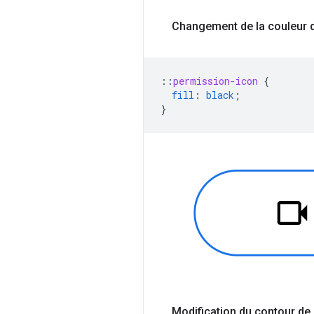
Changement de la couleur d
::
permission-icon
{
fill
:
black
;
}
Modification du contour de 