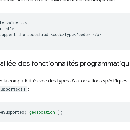
te value -->

rted">

support the specified <code>type</code>.</p>

aillée des fonctionnalités programmatiq
r la compatibilité avec des types d'autorisations spécifiques,
Supported()
:
peSupported
(
'geolocation'
);