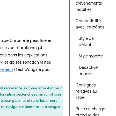
d'événements
modifiés
Compatibilité
avec les icônes
Style par
équipe Chrome le peaufine en
défaut
te les améliorations qui
ions dans les applications
Style modifié
n>
et de ses fonctionnalités
Désactiver
lement
(Test d'origine pour
l'icône
Consignes
ent représente un changement majeur
relatives au
utorisation déclenchées par script pour
style
e pour gérer les états et les erreurs
tions du navigateur (comme les blocages
Prise en charge
étendue des