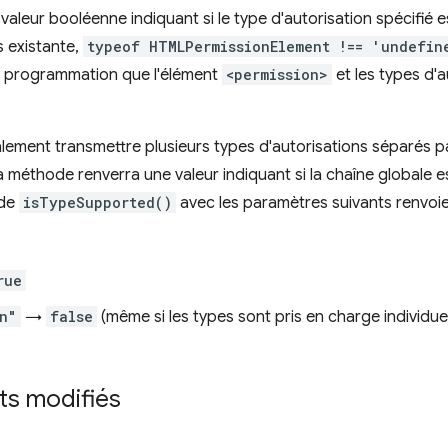
aleur booléenne indiquant si le type d'autorisation spécifié 
s existante,
typeof HTMLPermissionElement !== 'undefin
r programmation que l'élément
<permission>
et les types d'a
ement transmettre plusieurs types d'autorisations séparés p
La méthode renverra une valeur indiquant si la chaîne globale 
 de
isTypeSupported()
avec les paramètres suivants renvoie 
rue
n"
→
false
(même si les types sont pris en charge individu
s modifiés