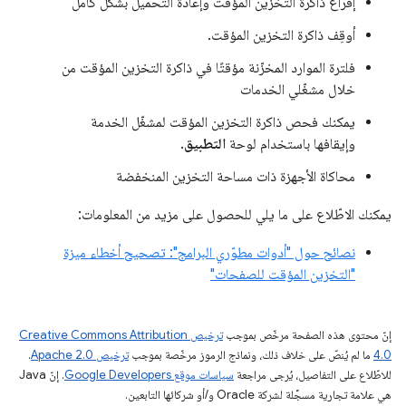
إفراغ ذاكرة التخزين المؤقت وإعادة التحميل بشكل كامل
أوقِف ذاكرة التخزين المؤقت.
فلترة الموارد المخزّنة مؤقتًا في ذاكرة التخزين المؤقت من
خلال مشغّلي الخدمات
يمكنك فحص ذاكرة التخزين المؤقت لمشغّل الخدمة
وإيقافها باستخدام لوحة
التطبيق
.
محاكاة الأجهزة ذات مساحة التخزين المنخفضة
يمكنك الاطّلاع على ما يلي للحصول على مزيد من المعلومات:
نصائح حول "أدوات مطوّري البرامج": تصحيح أخطاء ميزة
"التخزين المؤقت للصفحات"
إنّ محتوى هذه الصفحة مرخّص بموجب
ترخيص Creative Commons Attribution
4.0‏
ما لم يُنصّ على خلاف ذلك، ونماذج الرموز مرخّصة بموجب
ترخيص Apache 2.0‏
.
للاطّلاع على التفاصيل، يُرجى مراجعة
سياسات موقع Google Developers‏
. إنّ Java
هي علامة تجارية مسجَّلة لشركة Oracle و/أو شركائها التابعين.