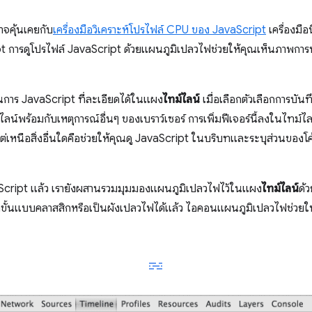
จคุ้นเคยกับ
เครื่องมือวิเคราะห์โปรไฟล์ CPU ของ JavaScript
เครื่องมือ
pt การดูโปรไฟล์ JavaScript ด้วยแผนภูมิเปลวไฟช่วยให้คุณเห็นภาพการ
นการ JavaScript ที่ละเอียดได้ในแผง
ไทม์ไลน์
เมื่อเลือกตัวเลือกการบัน
ลน์พร้อมกับเหตุการณ์อื่นๆ ของเบราว์เซอร์ การเพิ่มฟีเจอร์นี้ลงในไทม์ไ
เหนือสิ่งอื่นใดคือช่วยให้คุณดู JavaScript ในบริบทและระบุส่วนของโค
vaScript แล้ว เรายังผสานรวมมุมมองแผนภูมิเปลวไฟไว้ในแผง
ไทม์ไลน์
ด้
ขั้นแบบคลาสสิกหรือเป็นผังเปลวไฟได้แล้ว ไอคอนแผนภูมิเปลวไฟช่วยใ