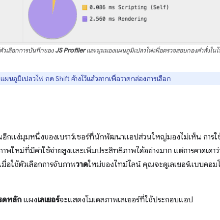
้ตัวเลือกการบันทึกของ
JS Profiler
และมุมมองแผนภูมิเปลวไฟเพื่อตรวจสอบกองคําสั่งในไท
ูแผนภูมิเปลวไฟ กด Shift ค้างไว้แล้วลากเพื่อวาดกล่องการเลือก
นอีกแง่มุมหนึ่งของเบราว์เซอร์ที่นักพัฒนาแอปส่วนใหญ่มองไม่เห็น การใ
พใหม่ที่มีค่าใช้จ่ายสูงและเพิ่มประสิทธิภาพได้อย่างมาก แต่การคาดเดาว
มื่อใช้ตัวเลือกการจับภาพ
วาด
ใหม่ของไทม์ไลน์ คุณจะดูเลเยอร์แบบคอม
รดหลัก
แผง
เลเยอร์
จะแสดงโมเดลภาพเลเยอร์ที่ใช้ประกอบแอป