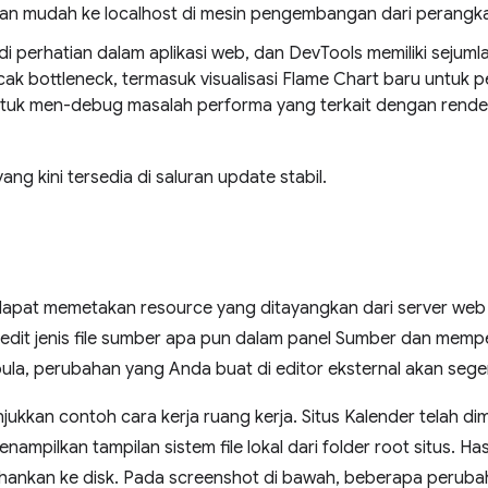
n mudah ke localhost di mesin pengembangan dari perangka
i perhatian dalam aplikasi web, dan DevTools memiliki sejumla
k bottleneck, termasuk visualisasi Flame Chart baru untuk 
ntuk men-debug masalah performa yang terkait dengan rend
 yang kini tersedia di saluran update stabil.
pat memetakan resource yang ditayangkan dari server web lok
dit jenis file sumber apa pun dalam panel Sumber dan mem
pula, perubahan yang Anda buat di editor eksternal akan sege
kkan contoh cara kerja ruang kerja. Situs Kalender telah dimu
mpilkan tampilan sistem file lokal dari folder root situs. Ha
ertahankan ke disk. Pada screenshot di bawah, beberapa peru