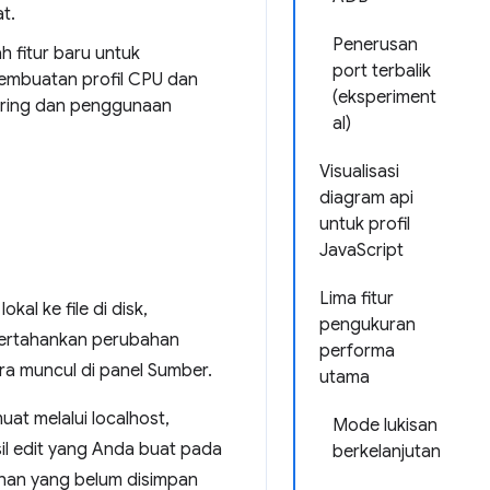
t.
Penerusan
h fitur baru untuk
port terbalik
pembuatan profil CPU dan
(eksperiment
ering dan penggunaan
al)
Visualisasi
diagram api
untuk profil
JavaScript
Lima fitur
al ke file di disk,
pengukuran
pertahankan perubahan
performa
ra muncul di panel Sumber.
utama
at melalui localhost,
Mode lukisan
sil edit yang Anda buat pada
berkelanjutan
bahan yang belum disimpan