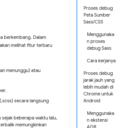
Proses debug
Peta Sumber
Sass/CSS
Menggunaka
uga berkembang. Dalam
n proses
akan melihat fitur terbaru
debug Sass
Cara kerjanya
akan menunggu) atau
Proses debug
jarak jauh yang
lebih mudah di
er.
Chrome untuk
.scss) secara langsung
Android
Menggunaka
 sejak beberapa waktu lalu,
n ekstensi
terbalik memungkinkan
ADB