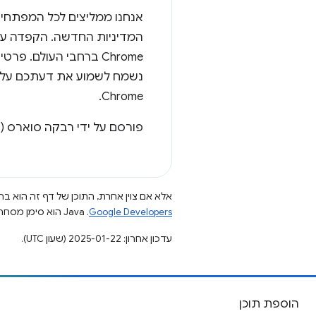
אנחנו ממליצים לכל המפתחים
המדיניות החדשה. הקפדה על 
Chrome ברחבי העולם. 
נשמח לשמוע את דעתכם על הש
Chrome.
פורסם על ידי רבקה סוארס (Rebecca Soares), מנהלת המדיניות של Chrome
אלא אם צוין אחרת, התוכן של דף זה הוא ברי
Google Developers‏
.‏ Java הוא סימן מסחרי רשום של חברת Oracle ו/או של השותפים העצמאיים שלה.
עדכון אחרון: 2025-01-22 (שעון UTC).
הוספת תוכן