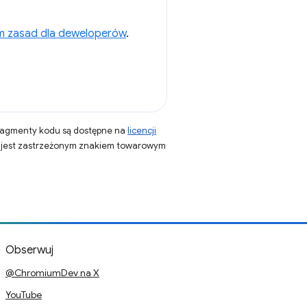
m zasad dla deweloperów
.
fragmenty kodu są dostępne na
licencji
a jest zastrzeżonym znakiem towarowym
Obserwuj
@ChromiumDev na X
YouTube