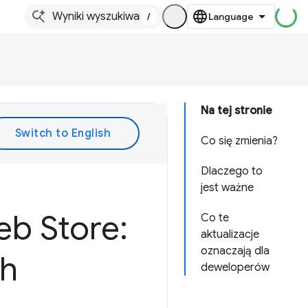
/
Na tej stronie
Co się zmienia?
Dlaczego to
jest ważne
b Store:
Co te
aktualizacje
oznaczają dla
ch
deweloperów