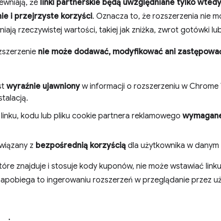
ewniają, że
linki partnerskie będą uwzględniane tylko wted
e i przejrzyste korzyści
. Oznacza to, że rozszerzenia nie 
wniają rzeczywistej wartości, takiej jak zniżka, zwrot gotówki 
zszerzenie
nie może dodawać, modyfikować ani zastępować
st
wyraźnie ujawniony
w informacji o rozszerzeniu w Chrome W
stalacją.
inku, kodu lub pliku cookie partnera reklamowego
wymagane 
owiązany z
bezpośrednią korzyścią
dla użytkownika w danym
óre znajduje i stosuje kody kuponów, nie może wstawiać linku 
. Zapobiega to ingerowaniu rozszerzeń w przeglądanie przez 