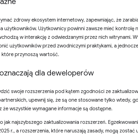
ważne
zymać zdrowy ekosystem internetowy, zapewniając, że zarabia
dla użytkowników. Użytkownicy powinni zawsze mieć kontrolę 
 wchodzą w interakcję z odwiedzanymi przez nich witrynami. 
nić użytkowników przed zwodniczymi praktykami, a jednocze
, które przynoszą wartość.
e oznaczają dla deweloperów
zić swoje rozszerzenia pod kątem zgodności ze zaktualizowa
partnerskich, upewnij się, że są one stosowane tylko wtedy, 
z że wszystkie wymagane informacje są dostępne.
jak najszybszego zaktualizowania rozszerzeń. Egzekwowan
2025 r., a rozszerzenia, które naruszają zasady, mogą zosta