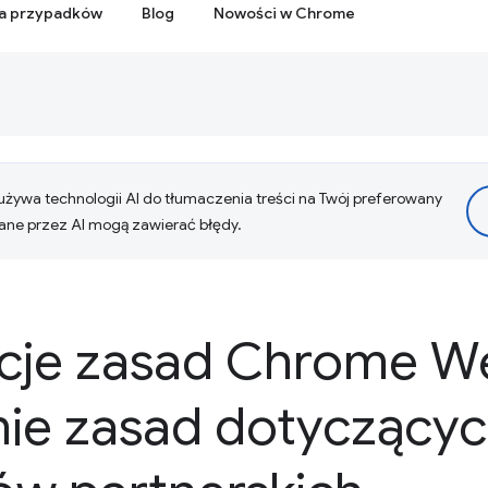
ia przypadków
Blog
Nowości w Chrome
żywa technologii AI do tłumaczenia treści na Twój preferowany
ne przez AI mogą zawierać błędy.
acje zasad Chrome We
nie zasad dotyczący