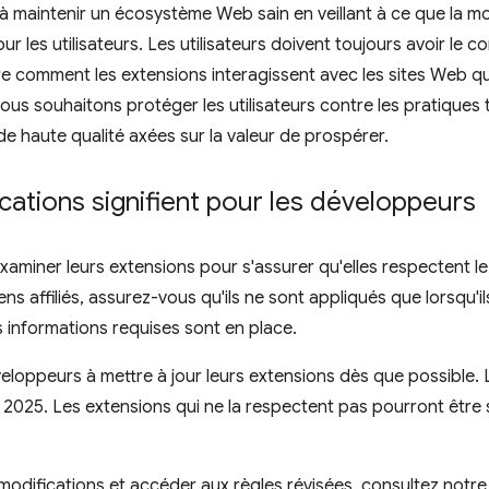
à maintenir un écosystème Web sain en veillant à ce que la mon
r les utilisateurs. Les utilisateurs doivent toujours avoir le c
 comment les extensions interagissent avec les sites Web qu'
ous souhaitons protéger les utilisateurs contre les pratique
e haute qualité axées sur la valeur de prospérer.
ations signifient pour les développeurs
aminer leurs extensions pour s'assurer qu'elles respectent le 
iens affiliés, assurez-vous qu'ils ne sont appliqués que lorsqu'
es informations requises sont en place.
oppeurs à mettre à jour leurs extensions dès que possible. L'
n 2025. Les extensions qui ne la respectent pas pourront êt
 modifications et accéder aux règles révisées, consultez notr