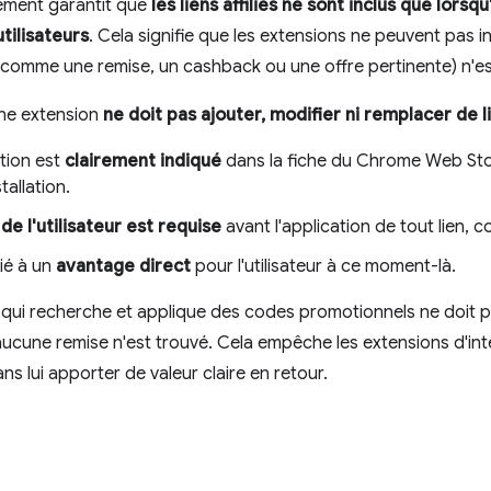
lement garantit que
les liens affiliés ne sont inclus que lorsq
tilisateurs
. Cela signifie que les extensions ne peuvent pas ins
 (comme une remise, un cashback ou une offre pertinente) n'e
une extension
ne doit pas ajouter, modifier ni remplacer de li
tion est
clairement indiqué
dans la fiche du Chrome Web Stor
stallation.
de l'utilisateur est requise
avant l'application de tout lien, c
cié à un
avantage direct
pour l'utilisateur à ce moment-là.
ui recherche et applique des codes promotionnels ne doit pas i
ucune remise n'est trouvé. Cela empêche les extensions d'int
ans lui apporter de valeur claire en retour.