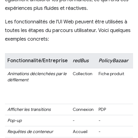
expériences plus fluides et réactives.
Les fonctionnalités de l'UI Web peuvent être utilisées à
toutes les étapes du parcours utilisateur. Voici quelques
exemples concrets:
Fonctionnalité/Entreprise
redBus
PolicyBazaar
T
Animations déclenchées par le
Collection
Fiche produit
Pa
défilement
d'
dé
le
(P
Afficher les transitions
Connexion
PDP
PD
Pop-up
-
-
PD
Requêtes de conteneur
Accueil
-
PD