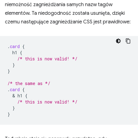
niemożność zagnieżdżania samych nazw tagów
elementów. Ta niedogodność została usunięta, dzięki
czemu następujące zagnieżdżanie CSS jest prawidłowe:
.
card
{
h1
{
/* this is now valid! */
}
}
/* the same as */
.
card
{
  & 
h1
{
/* this is now valid! */
}
}