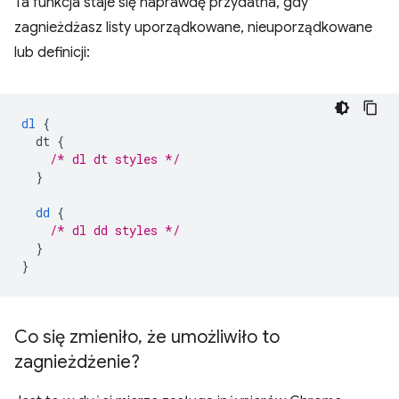
Ta funkcja staje się naprawdę przydatna, gdy
zagnieżdżasz listy uporządkowane, nieuporządkowane
lub definicji:
dl
{
dt
{
/* dl dt styles */
}
dd
{
/* dl dd styles */
}
}
Co się zmieniło
,
że umożliwiło to
zagnieżdżenie?