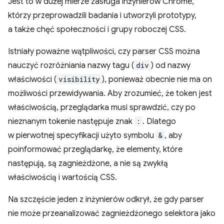
Jest to w dużej mierze zasługa inżynierów Chrome,
którzy przeprowadzili badania i utworzyli prototypy,
a także chęć społeczności i grupy roboczej CSS.
Istniały poważne wątpliwości, czy parser CSS można
nauczyć rozróżniania nazwy tagu (
div
) od nazwy
właściwości (
visibility
), ponieważ obecnie nie ma on
możliwości przewidywania. Aby zrozumieć, że token jest
właściwością, przeglądarka musi sprawdzić, czy po
nieznanym tokenie następuje znak
:
. Dlatego
w pierwotnej specyfikacji użyto symbolu
&
, aby
poinformować przeglądarkę, że elementy, które
następują, są zagnieżdżone, a nie są zwykłą
właściwością i wartością CSS.
Na szczęście jeden z inżynierów odkrył, że gdy parser
nie może przeanalizować zagnieżdżonego selektora jako