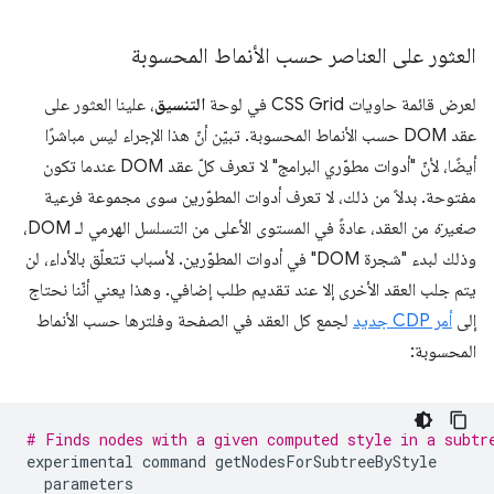
العثور على العناصر حسب الأنماط المحسوبة
لعرض قائمة حاويات CSS Grid في لوحة
التنسيق
، علينا العثور على
عقد DOM حسب الأنماط المحسوبة. تبيّن أنّ هذا الإجراء ليس مباشرًا
أيضًا، لأنّ "أدوات مطوّري البرامج" لا تعرف كلّ عقد DOM عندما تكون
مفتوحة. بدلاً من ذلك، لا تعرف أدوات المطوّرين سوى مجموعة فرعية
صغيرة
من العقد، عادةً في المستوى الأعلى من التسلسل الهرمي لـ DOM،
وذلك لبدء "شجرة DOM" في أدوات المطوّرين. لأسباب تتعلّق بالأداء، لن
يتم جلب العقد الأخرى إلا عند تقديم طلب إضافي. وهذا يعني أنّنا نحتاج
إلى
أمر CDP جديد
لجمع كل العقد في الصفحة وفلترها حسب الأنماط
المحسوبة:
# Finds nodes with a given computed style in a subtr
experimental
command
getNodesForSubtreeByStyle
parameters