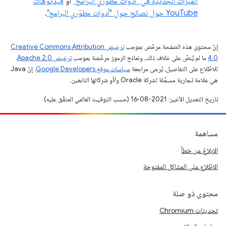
الميزات الجديدة في "أدوات مطوّري البرامج"
أو
فيديوهات
YouTube حول نصائح حول "أدوات مطوّري البرامج"
.
إنّ محتوى هذه الصفحة مرخّص بموجب
ترخيص Creative Commons Attribution
4.0‏
ما لم يُنصّ على خلاف ذلك، ونماذج الرموز مرخّصة بموجب
ترخيص Apache 2.0‏
.
للاطّلاع على التفاصيل، يُرجى مراجعة
سياسات موقع Google Developers‏
. إنّ Java
هي علامة تجارية مسجَّلة لشركة Oracle و/أو شركائها التابعين.
تاريخ التعديل الأخير: 2021-08-16 (حسب التوقيت العالمي المتفَّق عليه)
مساهمة
الإبلاغ عن خطأ
الاطّلاع على المشاكل المفتوحة
محتوى ذو صلة
تحديثات Chromium