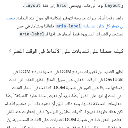
و
Layout
وما إلى ذلك، وينتمي
Grid
إلى فئة
Layout
.
ولقد وفّرنا أيضًا ميزات مدمجة لتوفير إمكانية الوصول منذ البداية.
يجب
أن توفّر كل شارة تفاعلية
aria-label
تلقائيًا ونشطًا، في حين
تستخدم الشارات المقروءة فقط أسماء شاراتها ك
aria-label
.
كيف حصلنا على تعديلات على الأنماط في الوقت الفعلي؟
تظهر العديد من تغييرات نموذج DOM في شجرة نموذج DOM في
DevTools في الوقت الفعلي. على سبيل المثال، تظهر العقد التي تمت
إضافتها حديثًا على الفور في شجرة DOM، كما تختفي أسماء الفئات
التي تمت إزالتها على الفور أيضًا. نريد أن تعرض حالة شارة "الشبكة" أيضًا
المعلومات المحدّثة نفسها. ومع ذلك، تبيّن أنّ تنفيذ ذلك أمر صعب، لأنّه لم
تكن هناك طريقة تتيح لـ "أدوات مطوّري البرامج" تلقّي إشعارات عند تلقّي
العناصر المعروضة في شجرة DOM تعديلات على الأنماط المحسوبة. إنّ
الطريقة الوحيدة الحالية لمعرفة متى يصبح عنصر حاوية شبكة أو يتوقف