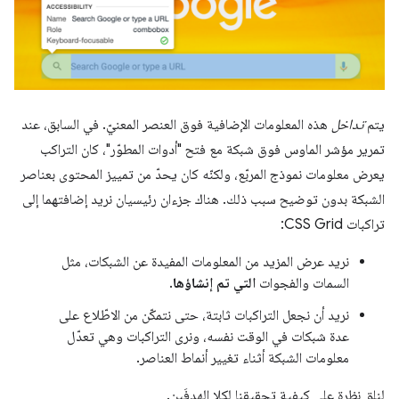
يتم
تداخل
هذه المعلومات الإضافية فوق العنصر المعنيّ. في السابق، عند
تمرير مؤشر الماوس فوق شبكة مع فتح "أدوات المطوّر"، كان التراكب
يعرض معلومات نموذج المربّع، ولكنّه كان يحدّ من تمييز المحتوى بعناصر
الشبكة بدون توضيح سبب ذلك. هناك جزءان رئيسيان نريد إضافتهما إلى
تراكبات CSS Grid:
نريد عرض المزيد من المعلومات المفيدة عن الشبكات، مثل
السمات والفجوات
التي تم إنشاؤها
.
نريد أن نجعل التراكبات ثابتة، حتى نتمكّن من الاطّلاع على
عدة شبكات في الوقت نفسه، ونرى التراكبات وهي تعدّل
معلومات الشبكة أثناء تغيير أنماط العناصر.
لنلقِ نظرة على كيفية تحقيقنا لكلا الهدفَين.