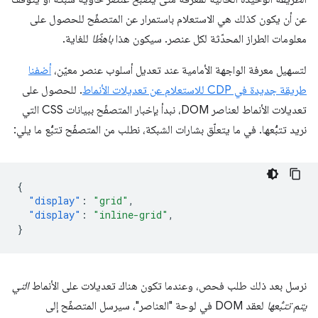
عن أن يكون كذلك هي الاستعلام باستمرار عن المتصفّح للحصول على
معلومات الطراز المحدّثة لكل عنصر. سيكون هذا
باهظًا
للغاية.
لتسهيل معرفة الواجهة الأمامية عند تعديل أسلوب عنصر معيّن،
أضفنا
طريقة جديدة في CDP للاستعلام عن تعديلات الأنماط
. للحصول على
تعديلات الأنماط لعناصر DOM، نبدأ بإخبار المتصفّح ببيانات CSS التي
نريد تتبُّعها. في ما يتعلّق بشارات الشبكة، نطلب من المتصفّح تتبُّع ما يلي:
{
"display"
:
"grid"
,
"display"
:
"inline-grid"
,
}
نرسل بعد ذلك طلب فحص، وعندما تكون هناك تعديلات على الأنماط
التي
يتم تتبُّعها
لعقد DOM في لوحة "العناصر"، سيرسل المتصفّح إلى