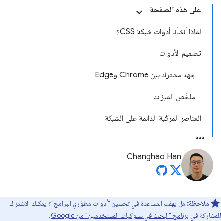
على هذه الصفحة
لماذا أنشأنا أدوات شبكة CSS؟
تصميم الأدوات
جهد مشترك بين Chrome وEdge
ملخّص الميزات
العناصر المركّبة الدائمة على الشبكة
Changhao Han
ملاحظة:
هل يهمّك المساعدة في تحسين "أدوات مطوّري البرامج"؟ يمكنك الاشتراك
للمشاركة في
برنامج "البحث في سلوكيات المستخدمين" من Google
.