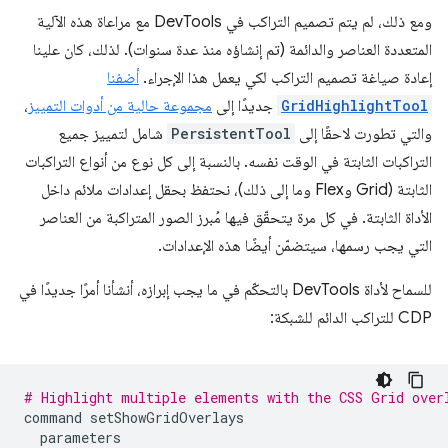
ومع ذلك، لم يتم تصميم التراكب في DevTools مع مراعاة هذه الآلية
المتعددة العناصر والدائمة (تم إنشاؤه منذ عدة سنوات). لذلك، كان علينا
إعادة صياغة تصميم التراكب لكي يعمل هذا الإجراء.
أضفنا
GridHighlightTool
جديدًا إلى
مجموعة حالية من أدوات التمييز
،
والتي تطورت لاحقًا إلى
PersistentTool
شامل لتمييز جميع
التراكبات الثابتة في الوقت نفسه. بالنسبة إلى كل نوع من أنواع التراكبات
الثابتة (Grid وFlex وما إلى ذلك)، نحتفظ بحقل إعدادات ملائم داخل
الأداة الثابتة. في كل مرة يتحقّق فيها مُبرز الصور المتراكبة من العناصر
التي يجب رسمها، سيتضمّن أيضًا هذه الإعدادات.
للسماح لأداة DevTools بالتحكّم في ما يجب إبرازه، أنشأنا أمرًا جديدًا في
CDP للتراكب الدائم للشبكة:
# Highlight multiple elements with the CSS Grid over
command
setShowGridOverlays
parameters