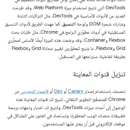
DevTools التي تتيح استخدام ميزة Web Platform. وقد طرحت
العديد من الأدوات الأساسية في DevTools، مثل التراكبات الثابتة
وشارات شجرة DOM ولوحة
التنسيق
، كما مهدت الطريق لأدوات التنسيق
المستقبلية في أدوات مطوّري البرامج في Chrome، مثل طلبات بحث
Flexbox وContainer. وقد وضعت هذه الميزة أيضًا الأساس لمحرِّري
Grid وFlexbox، ما يتيح للمطوّرين تغيير محاذاة Grid وFlexbox
بطريقة تفاعلية. سنراجعها في المستقبل.
تنزيل قنوات المعاينة
ننصحك باستخدام إصدار
Canary
أو
Dev
أو
الإصدار التجريبي
من
Chrome كمتصفّح التطوير التلقائي. تتيح لك قنوات المعاينة هذه
الوصول إلى أحدث ميزات DevTools، وتتيح لك اختبار واجهات برمجة
تطبيقات منصات الويب المتطوّرة، وتساعدك في العثور على المشاكل في
موقعك الإلكتروني قبل أن يعثر عليها المستخدمون.