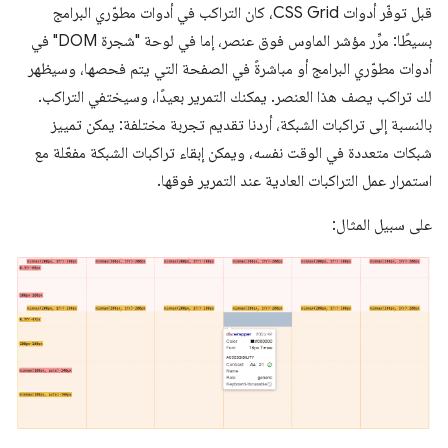
قبل توفّر أدوات CSS Grid، كان التراكب في أدوات مطوّري البرامج
بسيطًا: مرِّر مؤشر الماوس فوق عنصر، إما في لوحة "شجرة DOM" في
أدوات مطوّري البرامج أو مباشرةً في الصفحة التي يتم فحصها، وسيظهر
لك تراكب يصف هذا العنصر. يمكنك التمرير بعيدًا، وسيختفي التراكب.
بالنسبة إلى تراكبات الشبكة، أردنا تقديم تجربة مختلفة: يمكن تمييز
شبكات متعددة في الوقت نفسه، ويمكن إبقاء تراكبات الشبكة مفعّلة مع
استمرار عمل التراكبات العادية عند التمرير فوقها.
على سبيل المثال: