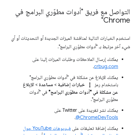
التواصل مع فريق "أدوات مطوّري البرامج في
Chrome"
استخدِم الخيارات التالية لمناقشة الميزات الجديدة أو التحديثات أو أي
شيء آخر مرتبط بـ "أدوات مطوّري البرامج".
يمكنك إرسال الملاحظات وطلبات الميزات إلينا على
.
crbug.com
يمكنك الإبلاغ عن مشكلة في "أدوات مطوّري البرامج"
more_vert
باستخدام رمز
خيارات إضافية
>
مساعدة
>
الإبلاغ
عن مشكلة في "أدوات مطوّري البرامج"
في "أدوات
مطوّري البرامج".
يمكنك نشر تغريدة على Twitter على
.
‎@ChromeDevTools
يمكنك إضافة تعليقات على
فيديوهات YouTube حول