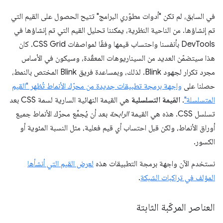
في السابق، لم تكن "أدوات مطوّري البرامج" تتيح الحصول على القيم التي
تم إنشاؤها. من الناحية النظرية، يمكننا تحليل القيم التي تم إنشاؤها في
DevTools بأنفسنا واحتساب قيمها وفقًا لمواصفات CSS Grid. كان
هذا سيتضمّن العديد من السيناريوهات المعقّدة، وسيكون في الأساس
مجرد تكرار لجهود Blink. لذلك، وبمساعدة فريق Blink المختص بالنمط،
حصلنا على
واجهة برمجة تطبيقات جديدة من محرّك الأنماط تُظهر "القيم
المتسلسلة"
.
القيمة التسلسلية
هي القيمة النهائية السارية لسمة CSS بعد
تسلسل CSS. هذه هي القيمة
الرابحة
بعد أن يُجمِّع محرّك الأنماط جميع
أوراق الأنماط، ولكن قبل احتساب أي قيم فعلية، مثل النسبة المئوية أو
الكسور.
نستخدم الآن واجهة برمجة التطبيقات هذه
لعرض القيم التي أنشأها
المؤلف في تراكبات الشبكة
.
العناصر المركّبة الثابتة