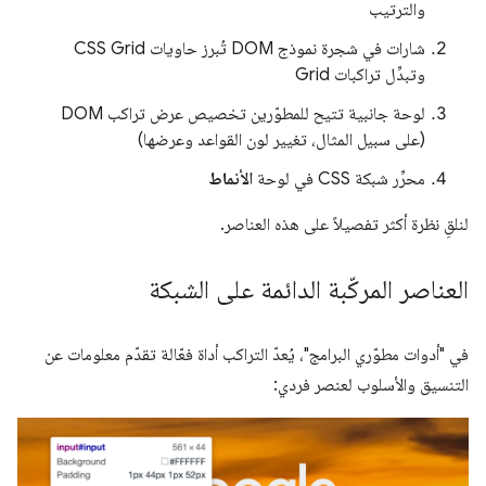
والترتيب
شارات في شجرة نموذج DOM تُبرز حاويات CSS Grid
وتبدِّل تراكبات Grid
لوحة جانبية تتيح للمطوّرين تخصيص عرض تراكب DOM
(على سبيل المثال، تغيير لون القواعد وعرضها)
محرِّر شبكة CSS في لوحة
الأنماط
لنلقِ نظرة أكثر تفصيلاً على هذه العناصر.
العناصر المركّبة الدائمة على الشبكة
في "أدوات مطوّري البرامج"، يُعدّ التراكب أداة فعّالة تقدّم معلومات عن
التنسيق والأسلوب لعنصر فردي: