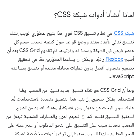
لماذا أنشأنا أدوات شبكة CSS؟
شبكة CSS
هي نظام تنسيق CSS قوي جدًا يتيح لمطوّري الويب إنشاء
تنسيق ثنائي الأبعاد معقّد ووضع قواعد حول كيفية تحديد حجم كل
عنصر فرعي في الشبكة ومحاذاته وترتيبه. تمّ تقديم CSS Grid بعد أن
أصبح
Flexbox
رائجًا، ويمكن أن يساعدا المطوّرين معًا في تحقيق
تصميم متجاوب أفضل بدون عمليات محاذاة معقدة أو تنسيق بمساعدة
JavaScript.
وبما أنّ CSS Grid هو نظام تنسيق جديد نسبيًا، من الصعب أيضًا
استخدامه بشكل صحيح. إنّ بنية هذا التنسيق متعددة الاستخدامات (ما
عليك سوى البحث عن
جدول رموز الشبكة
)، وهناك العديد من الطرق
لتحقيق التنسيق نفسه، كما أنّ الحجم المرن والمسارات الضمنية تجعل من
الصعب تحديد سبب
عمل
التنسيق على النحو المطلوب أو
عدم
عمله على
النحو المطلوب. لهذا السبب، سعينا إلى توفير أدوات مخصّصة لشبكة