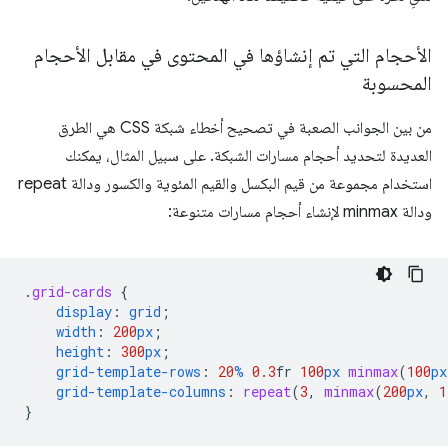
الأحجام التي تم إنشاؤها في المحتوى في مقابل الأحجام
المحسوبة
من بين الجوانب الصعبة في تصحيح أخطاء شبكة CSS هي الطرق
العديدة لتحديد أحجام مسارات الشبكة. على سبيل المثال، يمكنك
استخدام مجموعة من قيم البكسل والقيم المئوية والكسور ودالة repeat
ودالة minmax لإنشاء أحجام مسارات متنوعة:
.
grid-cards
{
display
:
grid
;
width
:
200
px
;
height
:
300
px
;
grid-template-rows
:
20
%
0.3
fr
100
px
minmax
(
100
px
grid-template-columns
:
repeat
(
3
,
minmax
(
200
px
,
1
}