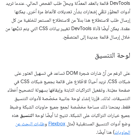
DevTools قائمة بالعقد المعدَّلة ويحلّ طلب الفحص الحالي. عندما تريد
أدوات المطوّر تلقّي إشعارات بشأن تعديلات الأنماط مرة أخرى، يمكنها
إرسال طلب الاستطلاع هذا بدلاً من الاستطلاع المستمر للخلفية من كل
عقدة. يمكن أيضًا لأداة DevTools تغيير بيانات CSS التي يتم تتبُّعها من
خلال إرسال قائمة جديدة إلى المتصفّح.
لوحة التنسيق
على الرغم من أنّ شارات شجرة DOM تساعد في تسهيل العثور على
شبكات CSS، نريد أحيانًا الاطّلاع على قائمة بجميع شبكات CSS في
صفحة معيّنة، وتفعيل التراكبات الثابتة وإيقافها بسهولة لتصحيح أخطاء
التنسيقات. لذلك، قرّرنا إنشاء لوحة جانبية مخصّصة لأدوات التنسيق
فقط. يمنحنا ذلك مساحة مخصّصة لجمع جميع حاويات الشبكة وضبط
جميع خيارات التراكبات على الشبكة. تتيح لنا أيضًا لوحة
التنسيق
هذه
وضع أدوات التنسيق المستقبلية (مثل
Flexbox
و
طلبات البحث عن
الحاويات
) هنا أيضًا.