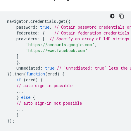
navigator
.
credentials
.
get
({
password
:
true
,
// Obtain password credentials o
federated
:
{
// Obtain federation credentials
providers
:
[
// Specify an array of IdP strings
'https://accounts.google.com'
,
'https://www.facebook.com'
]
},
unmediated
:
true
// `unmediated: true` lets the 
}).
then
(
function
(
cred
)
{
if
(
cred
)
{
// auto sign-in possible
...
}
else
{
// auto sign-in not possible
...
}
});