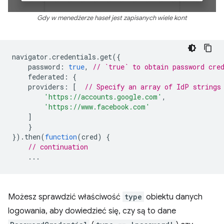
Gdy w menedżerze haseł jest zapisanych wiele kont
navigator
.
credentials
.
get
({
password
:
true
,
// `true` to obtain password cre
federated
:
{
providers
:
[
// Specify an array of IdP strings
'https://accounts.google.com'
,
'https://www.facebook.com'
]
}
}).
then
(
function
(
cred
)
{
// continuation
...
Możesz sprawdzić właściwość
type
obiektu danych
logowania, aby dowiedzieć się, czy są to dane