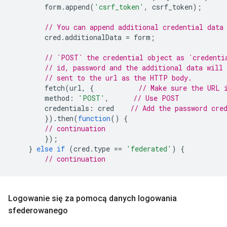
form
.
append
(
'csrf_token'
,
csrf_token
);
// You can append additional credential data
cred
.
additionalData
=
form
;
// `POST` the credential object as `credenti
// id, password and the additional data will 
// sent to the url as the HTTP body.
fetch
(
url
,
{
// Make sure the URL 
method
:
'POST'
,
// Use POST
credentials
:
cred
// Add the password cre
}).
then
(
function
()
{
// continuation
});
}
else
if
(
cred
.
type
==
'federated'
)
{
// continuation
Logowanie się za pomocą danych logowania
sfederowanego