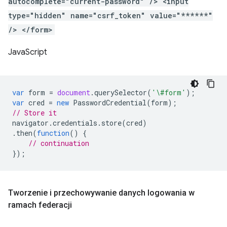
autocomplete="current-password" /> <input
type="hidden" name="csrf_token" value="******"
/> </form>
JavaScript
var
form
=
document
.
querySelector
(
'\#form'
);
var
cred
=
new
PasswordCredential
(
form
);
// Store it
navigator
.
credentials
.
store
(
cred
)
.
then
(
function
()
{
// continuation
});
Tworzenie i przechowywanie danych logowania w
ramach federacji