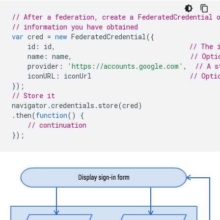
// After a federation, create a FederatedCredential 
// information you have obtained
var
cred
=
new
FederatedCredential
({
id
:
id
,
// The 
name
:
name
,
// Opti
provider
:
'https://accounts.google.com'
,
// A s
iconURL
:
iconUrl
// Opti
});
// Store it
navigator
.
credentials
.
store
(
cred
)
.
then
(
function
()
{
// continuation
});