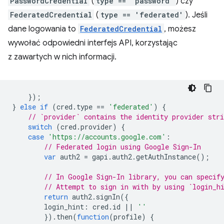
PasswordCredential
(
type == 'password'
) czy
FederatedCredential
(
type == 'federated'
). Jeśli
dane logowania to
FederatedCredential
, możesz
wywołać odpowiedni interfejs API, korzystając
z zawartych w nich informacji.
});
}
else
if
(
cred
.
type
==
'federated'
)
{
// `provider` contains the identity provider stri
switch
(
cred
.
provider
)
{
case
'https://accounts.google.com'
:
// Federated login using Google Sign-In
var
auth2
=
gapi
.
auth2
.
getAuthInstance
();
// In Google Sign-In library, you can specif
// Attempt to sign in with by using `login_h
return
auth2
.
signIn
({
login_hint
:
cred
.
id
||
''
}).
then
(
function
(
profile
)
{