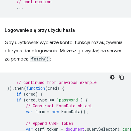
// continuation
...
Logowanie się przy użyciu hasła
Gdy użytkownik wybierze konto, funkcja rozwiązywania
otrzyma dane logowania. Możesz go wysłać na serwer
za pomocą
fetch()
:
// continued from previous example
}).
then
(
function
(
cred
)
{
if
(
cred
)
{
if
(
cred
.
type
==
'password'
)
{
// Construct FormData object
var
form
=
new
FormData
();
// Append CSRF Token
var
csrf_token
=
document
.
querySelector
(
'csr