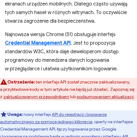
ekranach urządzeń mobilnych. Dlatego często używają
tych samych haseł w różnych witrynach. To oczywiście
stwarza zagrożenie dla bezpieczeństwa.
Najnowsza wersja Chrome (51) obsługuje interfejs
Credential Management API
. Jest to propozycja
standardów W3C, która daje deweloperom dostęp
programowy do menedżera danych logowania
w przeglądarce i ułatwia użytkownikom logowanie.
Ostrzeżenie:
ten interfejs API został znacznie zaktualizowany,
a przykładowe kody w tym artykule nie będą już działać. Zapoznaj się
z
zaktualizowanym przewodnikiem
lub
podsumowaniem aktualizacji
.
Uwaga:
nowy interfejs
API do rejestracji i logowania
automatycznego za pomocą jednego kliknięcia
, oparty na interfejsie
Credential Management API, łączy logowanie przez Google
i logowanie na podstawie hasła w jednym wywołaniu interfejsu API