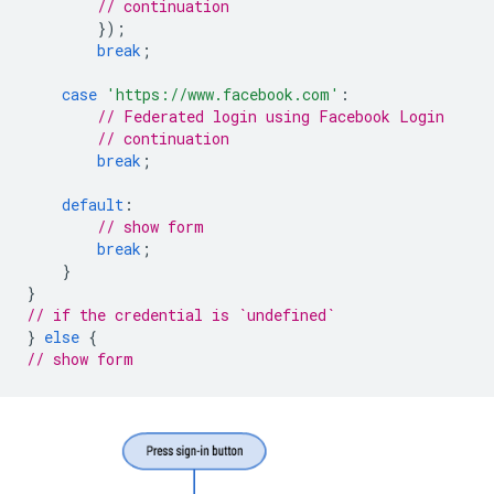
// continuation
});
break
;
case
'https://www.facebook.com'
:
// Federated login using Facebook Login
// continuation
break
;
default
:
// show form
break
;
}
}
// if the credential is `undefined`
}
else
{
// show form