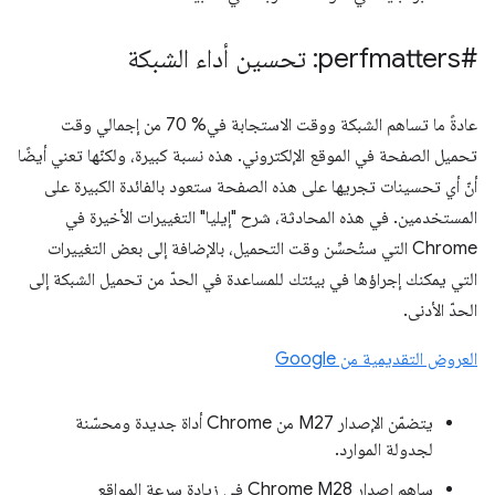
#perfmatters: تحسين أداء الشبكة
عادةً ما تساهم الشبكة ووقت الاستجابة في% 70 من إجمالي وقت
تحميل الصفحة في الموقع الإلكتروني. هذه نسبة كبيرة، ولكنّها تعني أيضًا
أنّ أي تحسينات تجريها على هذه الصفحة ستعود بالفائدة الكبيرة على
المستخدمين. في هذه المحادثة، شرح "إيليا" التغييرات الأخيرة في
Chrome التي ستُحسِّن وقت التحميل، بالإضافة إلى بعض التغييرات
التي يمكنك إجراؤها في بيئتك للمساعدة في الحدّ من تحميل الشبكة إلى
الحدّ الأدنى.
العروض التقديمية من Google
يتضمّن الإصدار M27 من Chrome أداة جديدة ومحسّنة
لجدولة الموارد.
ساهم إصدار Chrome M28 في زيادة سرعة المواقع