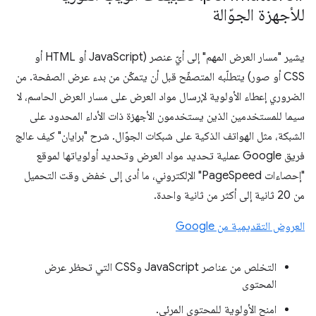
للأجهزة الجوّالة
يشير "مسار العرض المهم" إلى أيّ عنصر (JavaScript أو HTML أو
CSS أو صور) يتطلّبه المتصفّح قبل أن يتمكّن من بدء عرض الصفحة. من
الضروري إعطاء الأولوية لإرسال مواد العرض على مسار العرض الحاسم، لا
سيما للمستخدمين الذين يستخدمون الأجهزة ذات الأداء المحدود على
الشبكة، مثل الهواتف الذكية على شبكات الجوّال. شرح "برايان" كيف عالج
فريق Google عملية تحديد مواد العرض وتحديد أولوياتها لموقع
"إحصاءات PageSpeed" الإلكتروني، ما أدى إلى خفض وقت التحميل
من 20 ثانية إلى أكثر من ثانية واحدة.
العروض التقديمية من Google
التخلص من عناصر JavaScript وCSS التي تحظر عرض
المحتوى
امنح الأولوية للمحتوى المرئي.