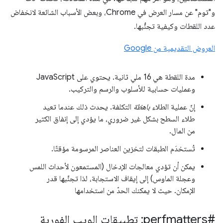
و"توم" عن مسار العرض في Chrome، وبعض الأسباب الشائعة لانخفاض
عدد اللقطات وكيفية تجنُّبها.
العروض التقديمية من Google
مدة اللقطة هي 16 ملي ثانية. يحتوي على JavaScript
وعمليات حسابية للأسلوب والرسم والتركيب.
إنّ عملية الطلاء
باهظة
التكلفة. يحدث ذلك عندما تعيد
طلاء السطح بشكل غير ضروري، ما يؤدي إلى إنفاق الكثير
من المال.
تُستخدَم الطبقات لتخزين العناصر المرسومة مؤقتًا.
يمكن أن تؤدي معالجات الإدخال (المستمعون لأحداث اللمس
وعجلة الماوس) إلى إيقاف الاستجابة، لذا تجنَّبها قدر
الإمكان. حيث لا يمكنك الحدّ من استخدامها
#perfmatters: تطبيقات الويب الفورية