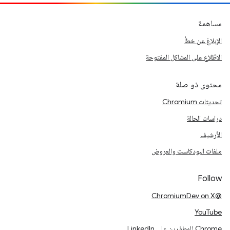
مساهمة
الإبلاغ عن خطأ
الاطّلاع على المشاكل المفتوحة
محتوى ذو صلة
تحديثات Chromium
دراسات الحالة
الأرشيف
ملفات البودكاست والعروض
Follow
@ChromiumDev on X
YouTube
Chrome للمطوّرين على LinkedIn