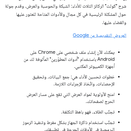
شرح "كولت" الركائز الثلاث للأداء: الشبكة والحوسبة والعرض، وقدم جولة
حول المشكلة الرئيسية في كل مجال والأدوات المتاحة للعثور عليها
والقضاء عليها.
العروض التقديمية من Google
يمكنك الآن إنشاء ملف شخصي على Chrome على
Android باستخدام "أدوات المطوّرين" المألوفة لك من
أجهزة الكمبيوتر المكتبي.
خطوات تحسين الأداء هي: جمع البيانات، وتحقيق
الإحصاءات، واتّخاذ الإجراءات اللازمة.
امنح الأولوية لمواد العرض التي تقع على مسار العرض
الحرج لصفحاتك.
تجنَّب الطلاء، فهو باهظ التكلفة.
تجنَّب استخدام ذاكرة الجهاز بشكل مفرط وتنفيذ الرموز
البرمجية في الأوقات الحرجة في تطبيقك.