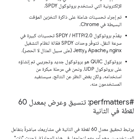
الإلكترونية التي تستخدم بروتوكول SPDY.
تم إجراء تحسينات شاملة على ذاكرة التخزين المؤقت
البسيطة في Chrome.
يقدّم بروتوكول SPDY / HTTP/2.0 تحسينات كبيرة في
سرعة النقل. تتوفّر وحدات SPDY فعّالة لنظام التشغيل
nginx وApache وJetty (على سبيل المثال لا الحصر).
بروتوكول QUIC هو بروتوكول جديد وتجريبي تم إنشاؤه
على بروتوكول UDP، ونحن في مرحلة مبكرة من
استخدامه، ولكن بغض النظر عن النتائج، سيستفيد
المستخدمون منه.
#perfmatters: تنسيق وعرض بمعدل 60
لقطة في الثانية
يرتبط تحقيق معدل 60 لقطة في الثانية في مشاريعك مباشرةً بتفاعل
المستخدمين، وهو أمر مهم لنجاحها. في هذه المحادثة، تحدث "نات"