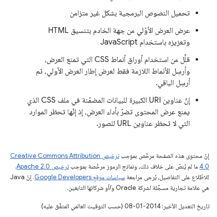
تحميل النصوص البرمجية بشكل غير متزامن
عرض العرض الأوّلي من جهة الخادم بتنسيق HTML
وتعزيزه باستخدام JavaScript
قلِّل من استخدام أوراق أنماط CSS التي تمنع العرض،
وأرسِل الأنماط اللازمة فقط لعرض إطار العرض الأولي، ثم
أرسِل الباقي.
إنّ عناوين URI الكبيرة للبيانات المضمّنة في ملف CSS الذي
يمنع عرض المحتوى تضرّ بأداء العرض، إذ إنّها تحظر الموارد
التي لا تحظر عناوين URL للصور.
إنّ محتوى هذه الصفحة مرخّص بموجب
ترخيص Creative Commons Attribution
4.0‏
ما لم يُنصّ على خلاف ذلك، ونماذج الرموز مرخّصة بموجب
ترخيص Apache 2.0‏
.
للاطّلاع على التفاصيل، يُرجى مراجعة
سياسات موقع Google Developers‏
. إنّ Java
هي علامة تجارية مسجَّلة لشركة Oracle و/أو شركائها التابعين.
تاريخ التعديل الأخير: 2014-01-08 (حسب التوقيت العالمي المتفَّق عليه)