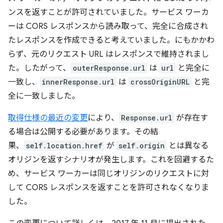
ンスを返すことが許可されていました。サービス ワーカ
ーは CORS レスポンスから読み取って、完全に合成され
たレスポンスを作成できると考えていました。にもかかわ
らず、元のリクエスト URL はレスポンスで維持されまし
た。したがって、
outerResponse.url
は
url
と完全に
一致し、
innerResponse.url
は
crossOriginURL
と完
全に一致しました。
取得仕様の最近の変更
により、
Response.url
が存在す
る場合は公開する必要があります。その結
果、
self.location.href
が
self.origin
とは異なる
オリジンを返すシナリオが発生します。これを回避するた
め、サービス ワーカーは同じオリジンのリクエストに対
して CORS レスポンスを返すことを許可されなくなりま
した。