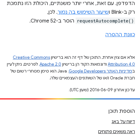
הדפדפן. עם זאת, אחרי יותר משנתיים, היכולת הזו נתמכת
רק ב-Blink ו
שיעור השימוש בה נמוך
. לכן,
requestAutocomplete()
הוסר ב-Chrome 52.
כוונת ההסרה
אלא אם צוין אחרת, התוכן של דף זה הוא ברישיון
Creative Commons
Attribution 4.0
ודוגמאות הקוד הן ברישיון
Apache 2.0
. לפרטים, ניתן לעיין
ב
מדיניות האתר Google Developers‏
.‏ Java הוא סימן מסחרי רשום של
חברת Oracle ו/או של השותפים העצמאיים שלה.
עדכון אחרון: 2016-06-09 (שעון UTC).
הוספת תוכן
דיווח על באג
ראה נושאים פתוחים