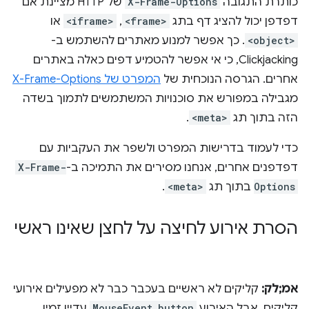
כותרת התגובה
X-Frame-Options
של HTTP מציינת אם
דפדפן יכול להציג דף בתג
<frame>
,‏
<iframe>
או
<object>
. כך אפשר למנוע מאתרים להשתמש ב-
Clickjacking, כי אי אפשר להטמיע דפים כאלה באתרים
אחרים. הגרסה הנוכחית של
המפרט של X-Frame-Options
מגבילה במפורש את סוכנויות המשתמשים לתמוך בשדה
הזה בתוך תג
<meta>
.
כדי לעמוד בדרישות המפרט ולשפר את העקביות עם
דפדפנים אחרים, אנחנו מסירים את התמיכה ב-
X-Frame-
Options
בתוך תג
<meta>
.
הסרת אירוע לחיצה על לחצן שאינו ראשי
אמ;לק:
קליקים לא ראשיים בעכבר כבר לא מפעילים אירועי
קליקים, אבל האירוע
MouseEvent.button
עדיין זמין.