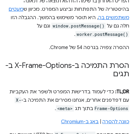
הפריט האחרון ברשימה הזו הוא תוצאה של תאונה
בהיסטוריה של התפתחות וביצוע המפרט. מכיוון ש
מעטים
משתמשים בה
, היא תוסר משימוש בהמשך. ההגבלה הזו
חלה גם על
window.postMessage()
וגם על
.
worker.postMessage()
ההסרה צפויה בגרסה 54 של Chrome.
הסרת התמיכה ב-X-Frame-Options ב-
תגים
TL;DR:
כדי לעמוד בדרישות המפרט ולשפר את העקביות
עם דפדפנים אחרים, אנחנו מסירים את התמיכה ב-
X-
Frame-Options
בתוך תג
<meta>
.
כוונה להסרה
|
באג ב-Chromium