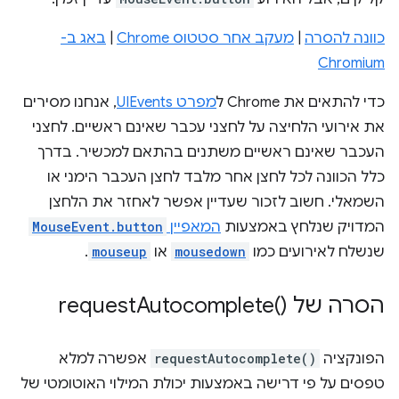
כוונה להסרה
|
מעקב אחר סטטוס Chrome
|
באג ב-
Chromium
כדי להתאים את Chrome ל
מפרט UIEvents
, אנחנו מסירים
את אירועי הלחיצה על לחצני עכבר שאינם ראשיים. לחצני
העכבר שאינם ראשיים משתנים בהתאם למכשיר. בדרך
כלל הכוונה לכל לחצן אחר מלבד לחצן העכבר הימני או
השמאלי. חשוב לזכור שעדיין אפשר לאחזר את הלחצן
המדויק שנלחץ באמצעות
המאפיין
MouseEvent.button
שנשלח לאירועים כמו
mousedown
או
mouseup
.
הסרה של
)‎
Autocomplete(
request
הפונקציה
requestAutocomplete()
אפשרה למלא
טפסים על פי דרישה באמצעות יכולת המילוי האוטומטי של