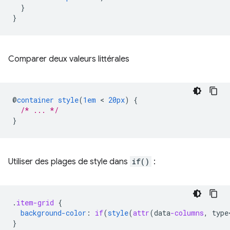
}
}
Comparer deux valeurs littérales
@
container
style
(
1em
 < 
20px
)
{
/* ... */
}
Utiliser des plages de style dans
if()
:
.
item-grid
{
background-color
:
if
(
style
(
attr
(
data
-columns
,
type
}