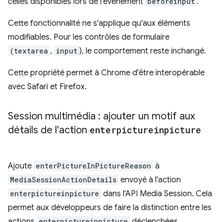
celles disponibles lors de l'événement
beforeinput
.
Cette fonctionnalité ne s'applique qu'aux éléments
modifiables. Pour les contrôles de formulaire
(textarea
,
input
), le comportement reste inchangé.
Cette propriété permet à Chrome d'être interopérable
avec Safari et Firefox.
Session multimédia : ajouter un motif aux
détails de l'action
enterpictureinpicture
Ajoute
enterPictureInPictureReason
à
MediaSessionActionDetails
envoyé à l'action
enterpictureinpicture
dans l'API Media Session. Cela
permet aux développeurs de faire la distinction entre les
actions
enterpictureinpicture
déclenchées