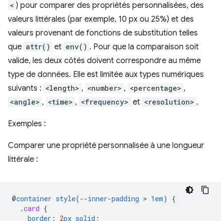
<
) pour comparer des propriétés personnalisées, des
valeurs littérales (par exemple, 10 px ou 25%) et des
valeurs provenant de fonctions de substitution telles
que
attr()
et
env()
. Pour que la comparaison soit
valide, les deux côtés doivent correspondre au même
type de données. Elle est limitée aux types numériques
suivants :
<length>
,
<number>
,
<percentage>
,
<angle>
,
<time>
,
<frequency>
et
<resolution>
.
Exemples :
Comparer une propriété personnalisée à une longueur
littérale :
@
container
style
(
--inner-padding
 > 
1em
)
{
.
card
{
border
:
2
px
solid
;