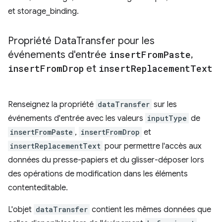
et storage_binding.
Propriété Data
Transfer pour les
événements d'entrée
insert
From
Paste
,
insert
From
Drop
et
insert
Replacement
Text
Renseignez la propriété
dataTransfer
sur les
événements d'entrée avec les valeurs
inputType
de
insertFromPaste
,
insertFromDrop
et
insertReplacementText
pour permettre l'accès aux
données du presse-papiers et du glisser-déposer lors
des opérations de modification dans les éléments
contenteditable.
L'objet
dataTransfer
contient les mêmes données que