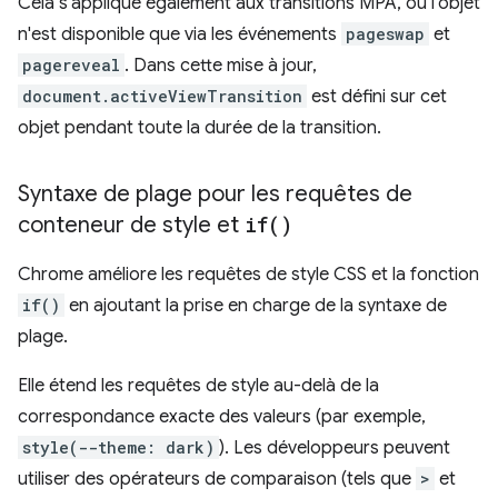
Cela s'applique également aux transitions MPA, où l'objet
n'est disponible que via les événements
pageswap
et
pagereveal
. Dans cette mise à jour,
document.activeViewTransition
est défini sur cet
objet pendant toute la durée de la transition.
Syntaxe de plage pour les requêtes de
conteneur de style et
if(
)
Chrome améliore les requêtes de style CSS et la fonction
if()
en ajoutant la prise en charge de la syntaxe de
plage.
Elle étend les requêtes de style au-delà de la
correspondance exacte des valeurs (par exemple,
style(--theme: dark)
). Les développeurs peuvent
utiliser des opérateurs de comparaison (tels que
>
et