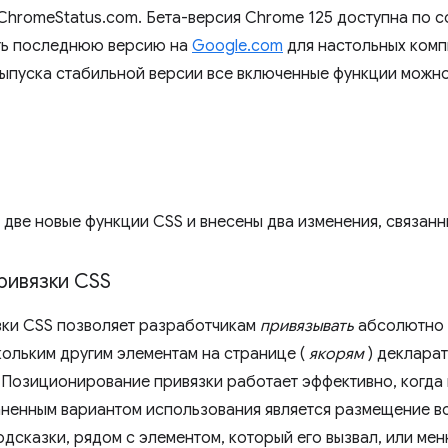
 ChromeStatus.com. Бета-версия Chrome 125 доступна по с
ить последнюю версию на
Google.com
для настольных комп
 выпуска стабильной версии все включенные функции можно
 две новые функции CSS и внесены два изменения, связанн
ривязки CSS
ки CSS позволяет разработчикам
привязывать
абсолютно 
кольким другим элементам на странице (
якорям
) деклара
. Позиционирование привязки работает эффективно, когда
аненным вариантом использования является размещение в
сказки, рядом с элементом, который его вызвал, или мен