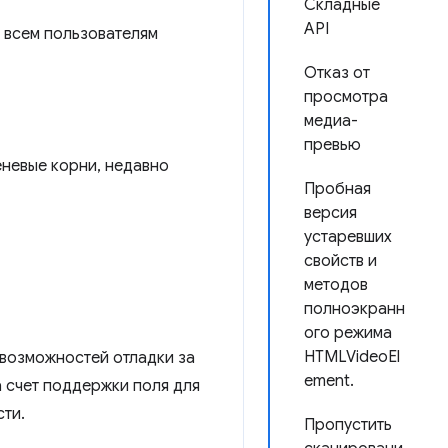
Складные
API
 всем пользователям
Отказ от
просмотра
медиа-
превью
невые корни, недавно
Пробная
версия
устаревших
свойств и
методов
полноэкранн
ого режима
HTMLVideoEl
 возможностей отладки за
ement.
а счет поддержки поля для
ти.
Пропустить