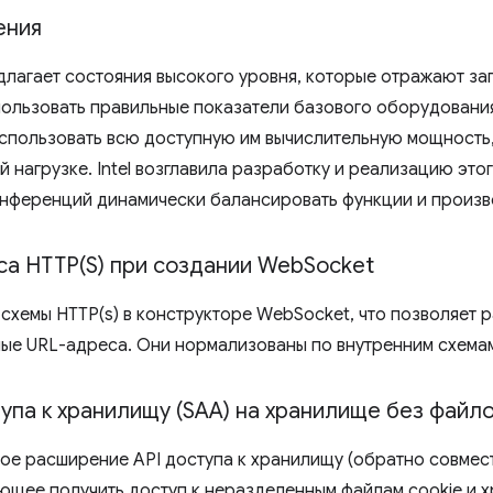
ения
лагает состояния высокого уровня, которые отражают заг
ользовать правильные показатели базового оборудования
использовать всю доступную им вычислительную мощность,
 нагрузке. Intel возглавила разработку и реализацию это
нференций динамически балансировать функции и произв
еса
HTTP(
S) при создании Web
Socket
схемы HTTP(s) в конструкторе WebSocket, что позволяет 
ные URL-адреса. Они нормализованы по внутренним схем
упа к хранилищу (SAA) на хранилище без файло
ое расширение API доступа к хранилищу (обратно совмес
ющее получить доступ к неразделенным файлам cookie и 