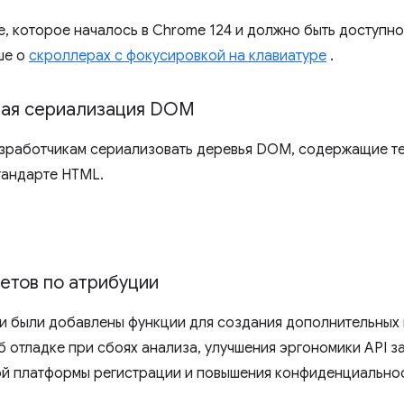
, которое началось в Chrome 124 и должно быть доступно
ше о
скроллерах с фокусировкой на клавиатуре
.
вая сериализация DOM
зработчикам сериализовать деревья DOM, содержащие те
тандарте HTML.
четов по атрибуции
ии были добавлены функции для создания дополнительных
б отладке при сбоях анализа, улучшения эргономики API з
ой платформы регистрации и повышения конфиденциальнос