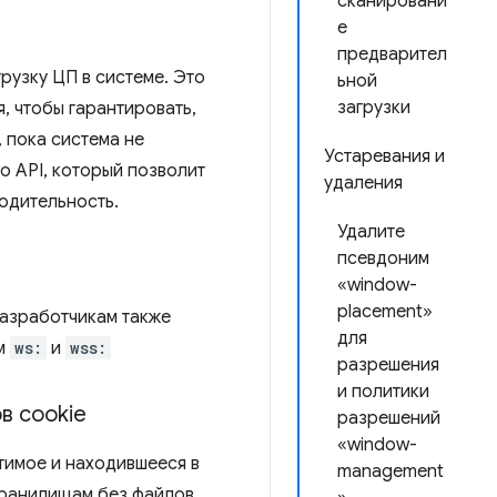
сканировани
е
предварител
рузку ЦП в системе. Это
ьной
загрузки
, чтобы гарантировать,
 пока система не
Устаревания и
го API, который позволит
удаления
одительность.
Удалите
псевдоним
«window-
placement»
разработчикам также
для
ам
ws:
и
wss:
разрешения
и политики
в cookie
разрешений
«window-
тимое и находившееся в
management
хранилищам без файлов