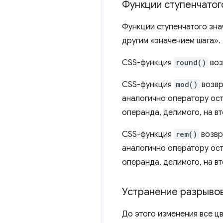
Функции ступенчатог
Функции ступенчатого зн
другим «значением шага».
CSS-функция
round()
воз
CSS-функция
mod()
возвр
аналогично оператору оста
операнда, делимого, на в
CSS-функция
rem()
возвр
аналогично оператору оста
операнда, делимого, на в
Устранение разрывов 
До этого изменения все цв