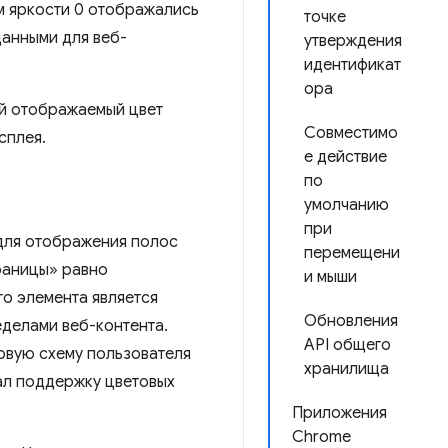
ем яркости 0 отображались
точке
данными для веб-
утверждения
идентификат
ора
ий отображаемый цвет
Совместимо
сплея.
е действие
по
умолчанию
при
 для отображения полос
перемещени
раницы» равно
и мыши
о элемента является
Обновления
делами веб-контента.
API общего
овую схему пользователя
хранилища
ал поддержку цветовых
Приложения
Chrome