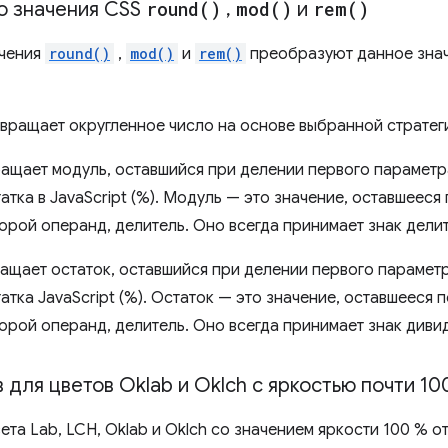
о значения CSS
round(
)
,
mod(
)
и
rem(
)
ачения
round()
,
mod()
и
rem()
преобразуют данное знач
вращает округленное число на основе выбранной стратеги
ащает модуль, оставшийся при делении первого параметр
тка в JavaScript (%). Модуль — это значение, оставшееся
торой операнд, делитель. Оно всегда принимает знак делит
ащает остаток, оставшийся при делении первого параметр
тка JavaScript (%). Остаток — это значение, оставшееся 
торой операнд, делитель. Оно всегда принимает знак диви
для цветов Oklab и Oklch с яркостью почти 10
ета Lab, LCH, Oklab и Oklch со значением яркости 100 % 