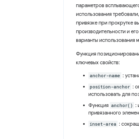
параметров всплывающего
использования требовали,
привязке при прокрутке в
производительности и его
варианты использования м
Функция позиционирования
ключевых свойств:
anchor-name
: устан
position-anchor
: 
использовать для по
Функция
anchor()
:
привязанного элемен
inset-area
: сокращ