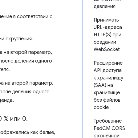
давления
ение в соответствии с
Принимать
URL-адреса
HTTP(S) при
и округления.
создании
WebSocket
а на второй параметр,
 после деления одного
Расширение
еля.
API доступа
к хранилищу
а на второй параметр,
(SAA) на
после деления одного
хранилище
без файлов
денда.
cookie
0 % или 0
.
Требование
FedCM CORS
отображались как белые,
к конечной