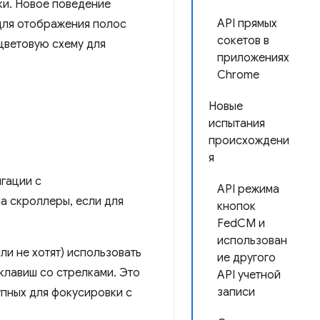
ки. Новое поведение
API прямых
для отображения полос
сокетов в
цветовую схему для
приложениях
Chrome
Новые
испытания
происхождени
я
гации с
API режима
а скроллеры, если для
кнопок
FedCM и
использован
ли не хотят) использовать
ие другого
клавиш со стрелками. Это
API учетной
записи
упных для фокусировки с