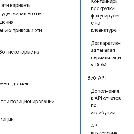
Контейнеры
 эти варианты
прокрутки,
 удерживал его на
фокусируемы
ышения
е на
клавиатуре
анию привязки эти
Декларативн
ая теневая
Вот некоторые из
сериализаци
я DOM
Веб-API
емент должен
Дополнения
к API отчетов
и при позиционировании
по
атрибуции
зиций.
API
вычисления