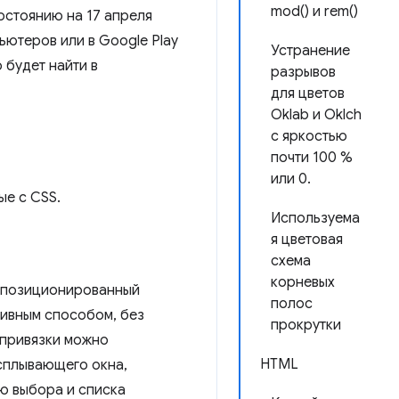
mod() и rem()
остоянию на 17 апреля
ьютеров или в Google Play
Устранение
 будет найти в
разрывов
для цветов
Oklab и Oklch
с яркостью
почти 100 %
или 0.
ые с CSS.
Используема
я цветовая
схема
корневых
позиционированный
полос
тивным способом, без
прокрутки
 привязки можно
HTML
сплывающего окна,
ю выбора и списка