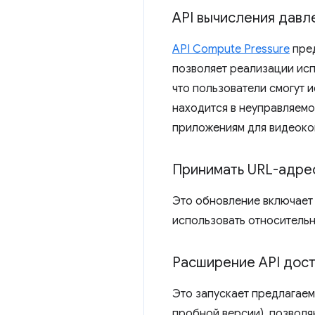
API вычисления давл
API Compute Pressure
пред
позволяет реализации исп
что пользователи смогут 
находится в неуправляемой
приложениям для видеоко
Принимать URL-адр
Это обновление включает 
использовать относитель
Расширение API дост
Это запускает предлагаем
пробной версии), позволя