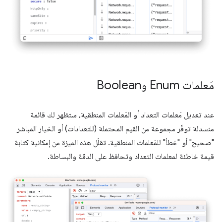
مَعلمات Enum وBoolean
عند تعديل مَعلمات التعداد أو المَعلمات المنطقية، ستظهر لك قائمة
منسدلة توفّر مجموعة من القيم المحتملة (للتعدادات) أو الخيار المباشر
"صحيح" أو "خطأ" للمَعلمات المنطقية. تقلّل هذه الميزة من إمكانية كتابة
قيمة خاطئة لمعلمات التعداد وتحافظ على الدقة والبساطة.