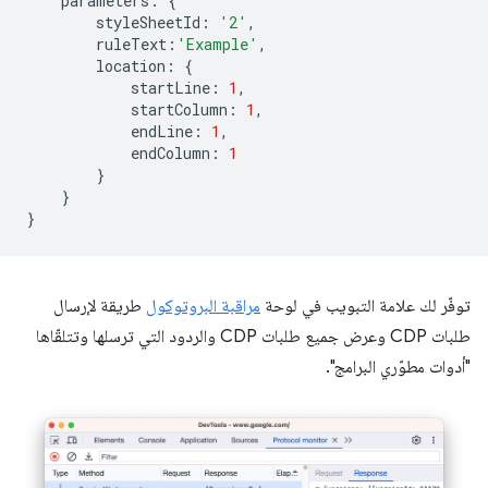
parameters
:
{
styleSheetId
:
'2'
,
ruleText
:
'Example'
,
location
:
{
startLine
:
1
,
startColumn
:
1
,
endLine
:
1
,
endColumn
:
1
}
}
}
توفّر لك علامة التبويب في لوحة
مراقبة البروتوكول
طريقة لإرسال
طلبات CDP وعرض جميع طلبات CDP والردود التي ترسلها وتتلقّاها
"أدوات مطوّري البرامج".