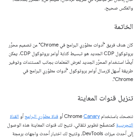
والعكس صحيح.
الخاتمة
كان هدف فريق "أدوات مطوّري البرامج في Chrome" من تصميم محرِّر
بروتوكول CDP الجديد هو تبسيط كتابة أوامر بروتوكول CDP. يمكن
أيضًا استخدام المحرِّر الجديد لعرض المَعلمات بجانب المستندات وتوفير
طريقة أسهل لإرسال أوامر بروتوكول "أدوات مطوّري البرامج في
Chrome".
تنزيل قنوات المعاينة
ننصحك باستخدام Chrome
Canary
أو
قناة مطوّري البرامج
أو
القناة
التجريبية
كمتصفّح تطوير تلقائي. تتيح لك قنوات المعاينة هذه الوصول
إلى أحدث ميزات DevTools، وتتيح لك اختبار أحدث واجهات برمجة