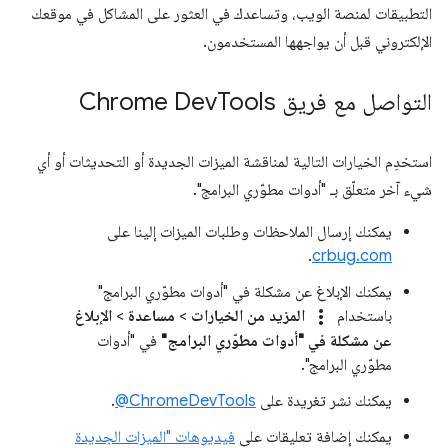
التطبيقات لمنصة الويب، وتساعدك في العثور على المشاكل في موقعك
الإلكتروني قبل أن يواجهها المستخدمون.
التواصل مع فريق Chrome Dev
Tools
استخدِم الخيارات التالية لمناقشة الميزات الجديدة أو التحديثات أو أي
شيء آخر متعلّق بـ "أدوات مطوّري البرامج".
يمكنك إرسال الملاحظات وطلبات الميزات إلينا على
.
crbug.com
يمكنك الإبلاغ عن مشكلة في "أدوات مطوّري البرامج"
more_vert
باستخدام
المزيد من الخيارات
>
مساعدة
>
الإبلاغ
عن مشكلة في "أدوات مطوّري البرامج"
في "أدوات
مطوّري البرامج".
يمكنك نشر تغريدة على
‎@ChromeDevTools
.
يمكنك إضافة تعليقات على
فيديوهات "الميزات الجديدة