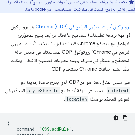
ملاحظة:
هل يهمّك المساعدة في تحسين "أدوات مطوّري البرامج"؟ يمكنك الاشتراك
للمشاركة في
برنامج "البحث في سلوكيات المستخدمين" من Google هنا
.
بروتوكول أدوات مطوّري البرامج في Chrome (CDP)
هو بروتوكول
(واجهة برمجة تطبيقات) لتصحيح الأخطاء عن بُعد يتيح للمطوّرين
التواصل مع متصفّح Chrome قيد التشغيل. تستخدم "أدوات مطوّري
البرامج في Chrome" بروتوكول CDP لمساعدتك في فحص حالة
المتصفّح والتحكّم في سلوكه وجمع معلومات تصحيح الأخطاء. يمكنك
أيضًا إنشاء إضافات Chrome تستخدم CDP.
على سبيل المثال، هذا هو أمر CDP الذي يُدرج قاعدة جديدة مع
ruleText
المحدّد في ورقة أنماط مع
styleSheetId
المحدّد، في
الموضع المحدّد بواسطة
location
.
{
command
:
'CSS.addRule'
,