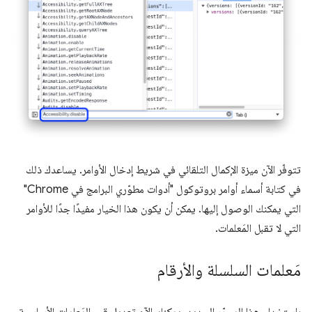
تتوفّر الآن ميزة الإكمال التلقائي في شريط إدخال الأوامر. يساعدك ذلك
في كتابة أسماء أوامر بروتوكول "أدوات مطوّري البرامج في Chrome"
التي يمكنك الوصول إليها. يمكن أن يكون هذا الخيار مفيدًا جدًا للأوامر
التي لا تقبل المَعلمات.
مَعلمات السلسلة والأرقام
باستخدام هذا المحرّر الجديد، يمكنك الآن تعديل قيم المَعلمات الأساسية