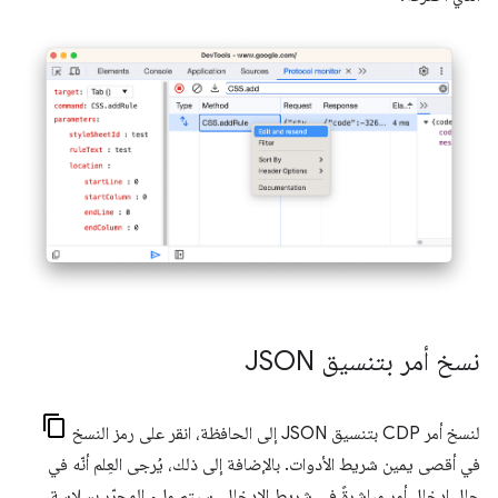
نسخ أمر بتنسيق JSON
لنسخ أمر CDP بتنسيق JSON إلى الحافظة، انقر على رمز النسخ
في أقصى يمين شريط الأدوات. بالإضافة إلى ذلك، يُرجى العِلم أنّه في
حال إدخال أمر مباشرةً في شريط الإدخال، سيتم ملء المحرّر بسلاسة،