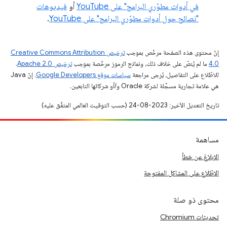
في أدوات مطوّري البرامج" على YouTube
أو
فيديوهات
"نصائح حول أدوات مطوّري البرامج" على YouTube
.
إنّ محتوى هذه الصفحة مرخّص بموجب
ترخيص Creative Commons Attribution
4.0‏
ما لم يُنصّ على خلاف ذلك، ونماذج الرموز مرخّصة بموجب
ترخيص Apache 2.0‏
.
للاطّلاع على التفاصيل، يُرجى مراجعة
سياسات موقع Google Developers‏
. إنّ Java
هي علامة تجارية مسجَّلة لشركة Oracle و/أو شركائها التابعين.
تاريخ التعديل الأخير: 2023-08-24 (حسب التوقيت العالمي المتفَّق عليه)
مساهمة
الإبلاغ عن خطأ
الاطّلاع على المشاكل المفتوحة
محتوى ذو صلة
تحديثات Chromium