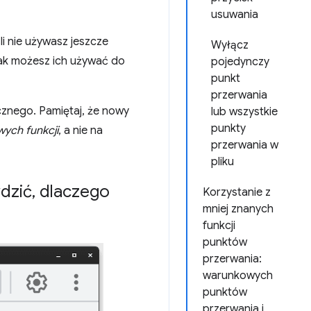
usuwania
i nie używasz jeszcze
Wyłącz
jak możesz ich używać do
pojedynczy
punkt
przerwania
cznego. Pamiętaj, że nowy
lub wszystkie
punkty
ych funkcji
, a nie na
przerwania w
pliku
dzić
,
dlaczego
Korzystanie z
mniej znanych
funkcji
punktów
przerwania:
warunkowych
punktów
przerwania i