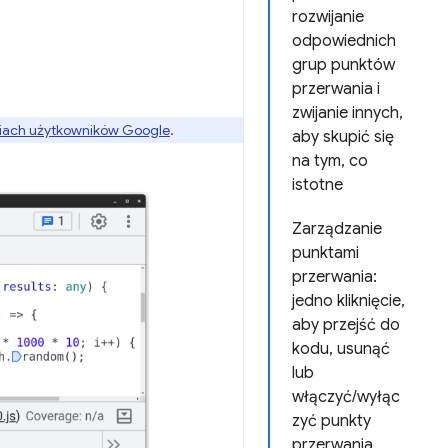
rozwijanie
odpowiednich
grup punktów
przerwania i
zwijanie innych,
iach użytkowników Google
.
aby skupić się
na tym, co
istotne
Zarządzanie
punktami
przerwania:
jedno kliknięcie,
aby przejść do
kodu, usunąć
lub
włączyć/wyłąc
zyć punkty
przerwania