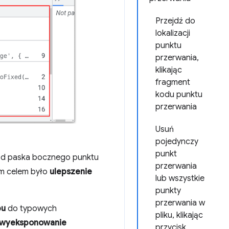
Przejdź do
lokalizacji
punktu
przerwania,
klikając
fragment
kodu punktu
przerwania
Usuń
pojedynczy
punkt
gląd paska bocznego punktu
przerwania
ym celem było
ulepszenie
lub wszystkie
punkty
przerwania w
pu
do typowych
pliku, klikając
wyeksponowanie
przycisk