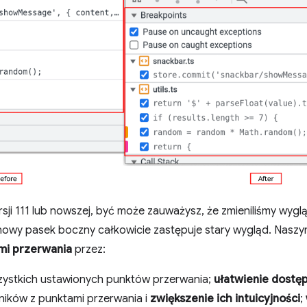
sji 111 lub nowszej, być może zauważysz, że zmieniliśmy wy
nowy pasek boczny całkowicie zastępuje stary wygląd. Nasz
mi przerwania
przez:
ystkich ustawionych punktów przerwania;
ułatwienie dostę
ików z punktami przerwania i
zwiększenie ich intuicyjności
;