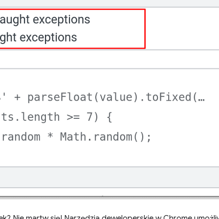
ek? Nie martw się! Narzędzia deweloperskie w Chrome umożliw