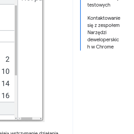
testowych
Kontaktowanie
się z zespołem
Narzędzi
deweloperskic
h w Chrome
iają wstrzymanie działania