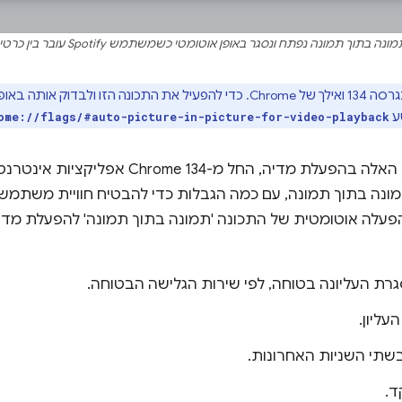
ונה בתוך תמונה נפתח ונסגר באופן אוטומטי כשמשתמש Spotify עובר בין כרטיסיות.
התכונה הזו מוצגת בהדרגה בגרסה 134 ואילך של Chrome. כדי להפעיל את התכונ
ע
ome://flags/#auto-picture-in-picture-for-video-playback
כדי לתמוך בתרחישי השימוש האלה בהפעלת מדיה, החל
מונה בתוך תמונה, עם כמה הגבלות כדי להבטיח חוויית משתמש 
פעלה אוטומטית של התכונה 'תמונה בתוך תמונה' להפעלת מדי
ליון.
שתי השניות האחרונות.
ד.