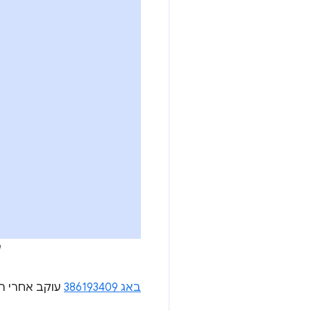
ה
באג 386193409
עוקב אחרי ה