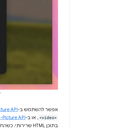
ה
אפשר להשתמש ב-
in-Picture API
<video>
, או ב-
-Picture API
בתוכן HTML שרירו