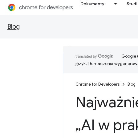
Dokumenty
Stud
Blog
Google u
język. Tłumaczenia wygenerowa
Chrome for Developers
Blog
Najważni
„AI w pra