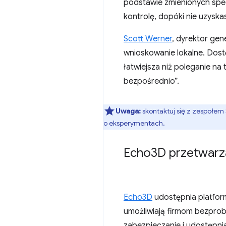
podstawie zmienionych spec
kontrolę, dopóki nie uzyska
Scott Werner
, dyrektor gen
wnioskowanie lokalne. Dost
łatwiejsza niż poleganie n
bezpośrednio”.
Uwaga:
skontaktuj się z zespołem 
o eksperymentach.
Echo3D przetwarz
Echo3D
udostępnia platformę
umożliwiają firmom bezpr
zabezpieczanie i udostępni