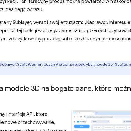
yfikacji. Ten iteracyjny proces można powtarzać w nieskońc
sz idealnego obrazu.
eralny Sublayer, wyraził swój entuzjazm: „Naprawdę interesuje
ępność tej funkcji w przeglądarce na urządzeniach użytkownik
a tym, że użytkownicy poradzą sobie ze złożonym procesem in
Sublayer:
Scott Werner
i
Justin Pierce
. Zasubskrybuj
newsletter Scotta
,
a modele 3D na bogate dane
,
które możn
 i interfejs API, które
oblemowe przechowywanie,
anie modeli i skanów 3D różnym