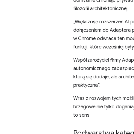
domyślnie chroniąc prywatno
filozofii architektonicznej.
„Większość rozszerzeń AI pr
dołączeniem do Adaptera p
w Chrome odwraca ten model
funkcji, które wcześniej był
Współzałożyciel firmy Adapt
autonomicznego zabezpiecza
którą się dodaje, ale archi
praktyczna”.
Wraz z rozwojem tych możli
brzegowe nie tylko doganiaj
to sens.
Podwarstwa katego