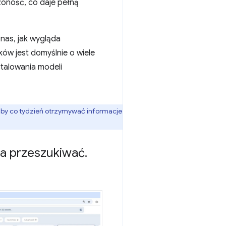
zoność, co daje pełną
 nas, jak wygląda
ów jest domyślnie o wiele
stalowania modeli
 aby co tydzień otrzymywać informacje
a przeszukiwać
.