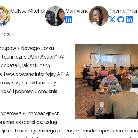
Melissa Mitchell
Mari Viana
Thierno Thia
 2025 r.
artupów z Nowego Jorku
techniczne „AI in Action” (AI
: pokazać, jak sztuczną
nta i wbudowane interfejsy API AI
rować z produktami, aby
ność i poprawić wrażenia
loperów z 8 innowacyjnych
rannej eksperci ds. usług
entacje na temat ogromnego potencjału modeli open source i mo