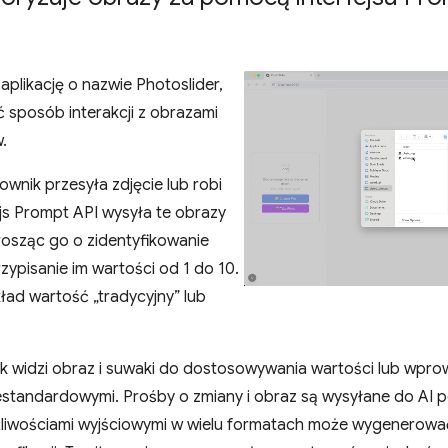
plikację o nazwie Photoslider,
 sposób interakcji z obrazami
.
ownik przesyła zdjęcie lub robi
fejs Prompt API wysyła te obrazy
rosząc go o zidentyfikowanie
zypisanie im wartości od 1 do 10.
ład wartość „tradycyjny” lub
nik widzi obraz i suwaki do dostosowywania wartości lub wp
standardowymi. Prośby o zmiany i obraz są wysyłane do AI po
liwościami wyjściowymi w wielu formatach może wygenerowa