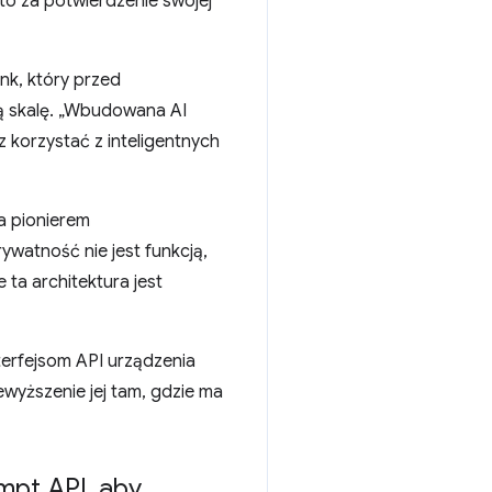
 to za potwierdzenie swojej
nk, który przed
ą skalę. „Wbudowana AI
korzystać z inteligentnych
a pionierem
watność nie jest funkcją,
 ta architektura jest
terfejsom API urządzenia
ewyższenie jej tam, gdzie ma
mpt API
,
aby