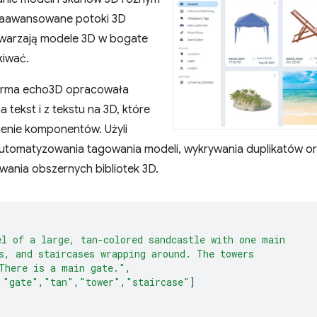
Zaawansowane potoki 3D
twarzają modele 3D w bogate
kiwać.
firma echo3D opracowała
 tekst i z tekstu na 3D, które
ienie komponentów. Użyli
automatyzowania tagowania modeli, wykrywania duplikatów o
ania obszernych bibliotek 3D.
el of a large, tan-colored sandcastle with one main
s, and staircases wrapping around. The towers
There is a main gate."
,
,
"gate"
,
"tan"
,
"tower"
,
"staircase"
]