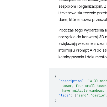
zespołom i organizacjom. 
i tekstowe skutecznie prze
dane, które można przeszu
Podczas tego wydarzenia 
narzędzia do konwersji 3D na
zwiększają wizualne zrozum
interfejsu Prompt API do z
katalogowania i dokumentow
{
"description"
:
"A 3D mod
    tower, four small tower
    have multiple windows. 
"tags"
:
[
"sand"
,
"castle"
}