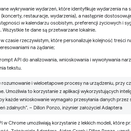
wane wykrywanie wydarzeń, które identyfikuje wydarzenia na s
(koncerty, restauracje, wydarzenia), a następnie dostosowuj
stępności w kalendarzu osobistym, preferencji życiowych i 
. Wszystkie te dane są przetwarzane lokalnie.
 w czasie rzeczywistym, które personalizuje kolejność treści n
teresowaniami na żądanie;
rompt API do analizowania, wnioskowania i wywoływania narzę
ia tekstu.
rozumowanie i wieloetapowe procesy na urządzeniu, przy c
. Umożliwia to korzystanie z aplikacji wykorzystujących inteli
by każde wnioskowanie wymagało przesyłania danych przez si
eń zdalnych”. – Dillon Ponzo, inżynier założyciel Adaptera
 w Chrome umożliwiają korzystanie z lekkich modeli, które pr