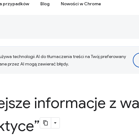
ia przypadków
Blog
Nowości w Chrome
żywa technologii AI do tłumaczenia treści na Twój preferowany
ne przez AI mogą zawierać błędy.
ejsze informacje z w
ktyce”