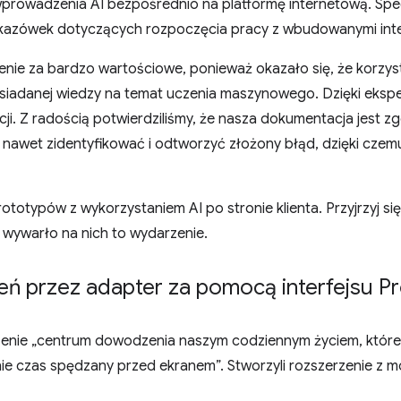
rowadzenia AI bezpośrednio na platformę internetową. Specjal
kazówek dotyczących rozpoczęcia pracy z wbudowanymi inter
enie za bardzo wartościowe, ponieważ okazało się, że korzyst
posiadanej wiedzy na temat uczenia maszynowego. Dzięki eks
cji. Z radością potwierdziliśmy, że nasza dokumentacja jest 
awet zidentyfikować i odtworzyć złożony błąd, dzięki czem
ototypów z wykorzystaniem AI po stronie klienta. Przyjrzyj si
a wywarło na nich to wydarzenie.
ń przez adapter za pomocą interfejsu P
zenie „centrum dowodzenia naszym codziennym życiem, któr
nie czas spędzany przed ekranem”. Stworzyli rozszerzenie z