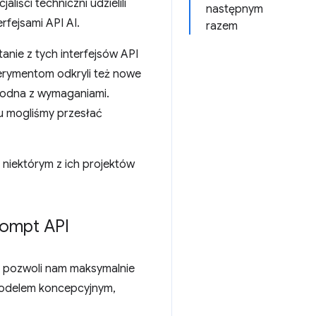
iści techniczni udzielili
następnym
fejsami API AI.
razem
anie z tych interfejsów API
perymentom odkryli też nowe
zgodna z wymaganiami.
u mogliśmy przesłać
ę niektórym z ich projektów
rompt API
e pozwoli nam maksymalnie
 modelem koncepcyjnym,