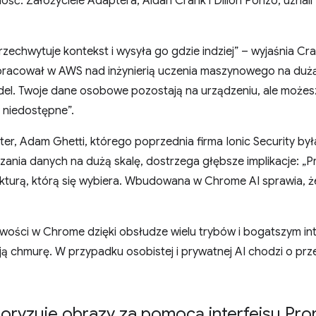
ść. Założyciele Adaptera, Aidan Crank i Dillon Ponzo, uznali
zechwytuje kontekst i wysyła go gdzie indziej” – wyjaśnia Cra
racował w AWS nad inżynierią uczenia maszynowego na duż
. Twoje dane osobowe pozostają na urządzeniu, ale możesz 
y niedostępne”.
er, Adam Ghetti, którego poprzednia firma Ionic Security był
nia danych na dużą skalę, dostrzega głębsze implikacje: „Pry
tekturą, którą się wybiera. Wbudowana w Chrome AI sprawia, że
wości w Chrome dzięki obsłudze wielu trybów i bogatszym in
ą chmurę. W przypadku osobistej i prywatnej AI chodzi o prz
ryzuje obrazy za pomocą interfejsu Pro