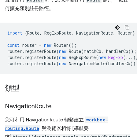
直接使用
時，您也需要使用
類別， 或任
何擴充類別註冊路徑。
import
{
Route
,
RegExpRoute
,
NavigationRoute
,
Router
}
const
router
=
new
Router
();
router
.
registerRoute
(
new
Route
(
matchCb
,
handlerCb
));
router
.
registerRoute
(
new
RegExpRoute
(
new
RegExp
(...)
router
.
registerRoute
(
new
NavigationRoute
(
handlerCb
))
類型
Navigation
Route
您可利用 NavigationRoute 輕鬆建立
workbox-
routing.Route
與瀏覽器相符 [導航要
https://developers.google.com/web/fundamenta