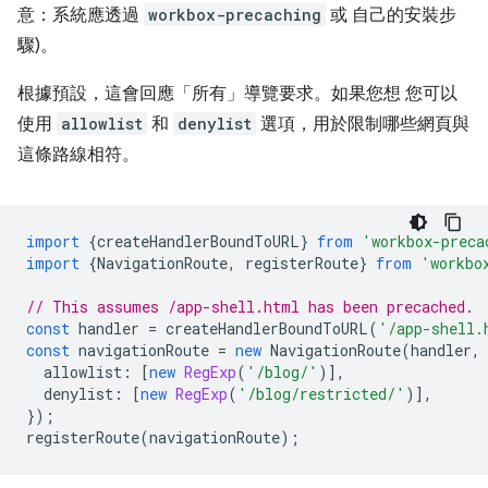
意：系統應透過
workbox-precaching
或 自己的安裝步
驟)。
根據預設，這會回應「所有」
導覽要求。如果您想 您可以
使用
allowlist
和
denylist
選項，用於限制哪些網頁與
這條路線相符。
import
{
createHandlerBoundToURL
}
from
'workbox-preca
import
{
NavigationRoute
,
registerRoute
}
from
'workbo
// This assumes /app-shell.html has been precached.
const
handler
=
createHandlerBoundToURL
(
'/app-shell.
const
navigationRoute
=
new
NavigationRoute
(
handler
,
allowlist
:
[
new
RegExp
(
'/blog/'
)],
denylist
:
[
new
RegExp
(
'/blog/restricted/'
)],
});
registerRoute
(
navigationRoute
);