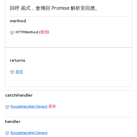
回呼 函式，會傳回 Promise 解析至回應。
method
HTTPMethod (
選用
)
returns
路徑
catchHandler
RouteHandlerObject
選用
handler
RouteHandlerObject