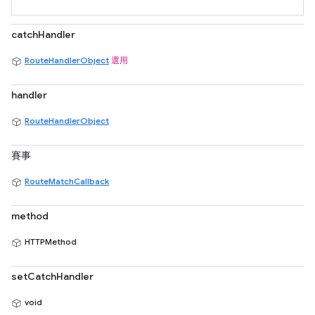
catchHandler
RouteHandlerObject
選用
handler
RouteHandlerObject
賽事
RouteMatchCallback
method
HTTPMethod
setCatchHandler
void