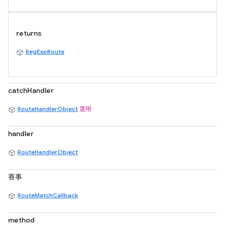
returns
RegExpRoute
catchHandler
RouteHandlerObject
選用
handler
RouteHandlerObject
賽事
RouteMatchCallback
method