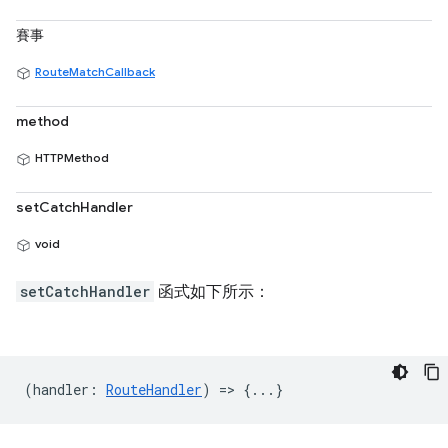
賽事
RouteMatchCallback
method
HTTPMethod
setCatchHandler
void
setCatchHandler
函式如下所示：
(
handler
:
RouteHandler
) => {...}