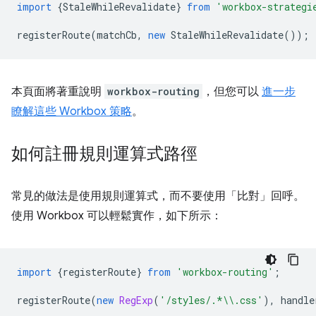
import
{
StaleWhileRevalidate
}
from
'workbox-strategi
registerRoute
(
matchCb
,
new
StaleWhileRevalidate
());
本頁面將著重說明
workbox-routing
，但您可以
進一步
瞭解這些 Workbox 策略
。
如何註冊規則運算式路徑
常見的做法是使用規則運算式，而不要使用「比對」回呼。
使用 Workbox 可以輕鬆實作，如下所示：
import
{
registerRoute
}
from
'workbox-routing'
;
registerRoute
(
new
RegExp
(
'/styles/.*\\.css'
),
handle