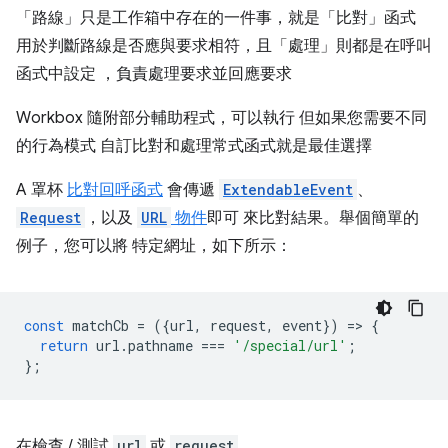
「路線」只是工作箱中存在的一件事，就是「比對」函式
用於判斷路線是否應與要求相符，且「處理」則都是在呼叫
函式中設定 ，負責處理要求並回應要求
Workbox 隨附部分輔助程式，可以執行 但如果您需要不同
的行為模式 自訂比對和處理常式函式就是最佳選擇
A 罩杯
比對回呼函式
會傳遞
ExtendableEvent
、
Request
，以及
URL
物件
即可 來比對結果。舉個簡單的
例子，您可以將 特定網址，如下所示：
const
matchCb
=
({
url
,
request
,
event
})
=
>
{
return
url
.
pathname
===
'/special/url'
;
};
在檢查 / 測試
url
或
request
。