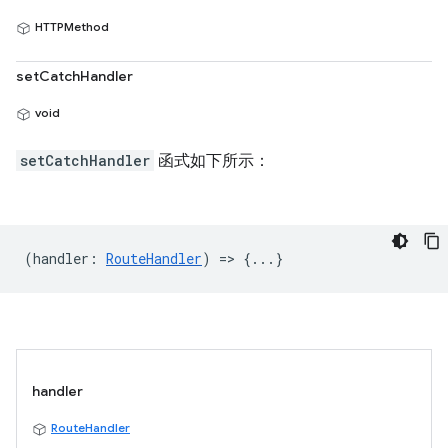
HTTPMethod
setCatchHandler
void
setCatchHandler
函式如下所示：
(
handler
:
RouteHandler
) => {...}
handler
RouteHandler