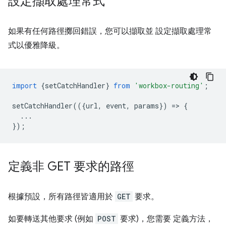
設定擷取處理常式
如果有任何路徑擲回錯誤，您可以擷取並 設定擷取處理常
式以優雅降級。
import
{
setCatchHandler
}
from
'workbox-routing'
;
setCatchHandler
(({
url
,
event
,
params
})
=
>
{
...
});
定義非 GET 要求的路徑
根據預設，所有路徑皆適用於
GET
要求。
如要轉送其他要求 (例如
POST
要求)，您需要 定義方法，