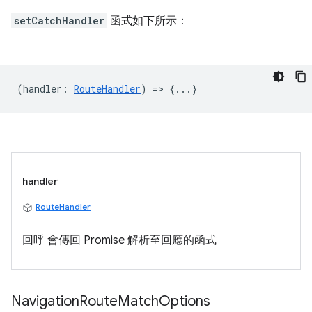
setCatchHandler
函式如下所示：
(
handler
:
RouteHandler
) => {...}
handler
RouteHandler
回呼 會傳回 Promise 解析至回應的函式
Navigation
Route
Match
Options