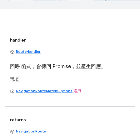
handler
RouteHandler
回呼 函式，會傳回 Promise，並產生回應。
選項
NavigationRouteMatchOptions
選用
returns
NavigationRoute