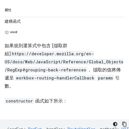
屬性
建構函式
void
如果規則運算式中包含 [擷取群
組]
https://developer.mozilla.org/en-
US/docs/Web/JavaScript/Reference/Global_Objects
/RegExp#grouping-back-references
， 擷取的值將傳
遞至
workbox-routing~handlerCallback
params
引
數。
constructor
函式如下所示：