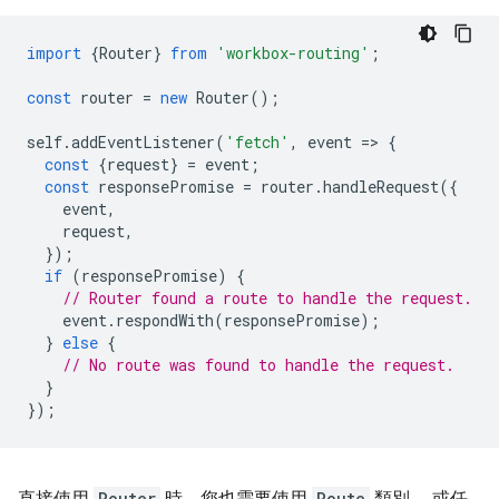
import
{
Router
}
from
'workbox-routing'
;
const
router
=
new
Router
();
self
.
addEventListener
(
'fetch'
,
event
=
>
{
const
{
request
}
=
event
;
const
responsePromise
=
router
.
handleRequest
({
event
,
request
,
});
if
(
responsePromise
)
{
// Router found a route to handle the request.
event
.
respondWith
(
responsePromise
);
}
else
{
// No route was found to handle the request.
}
});
Router
Route