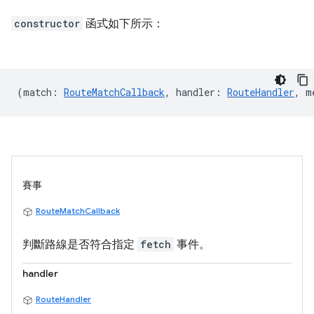
constructor
函式如下所示：
(
match
:
RouteMatchCallback
,
handler
:
RouteHandler
,
m
賽事
RouteMatchCallback
判斷路線是否符合指定
fetch
事件。
handler
RouteHandler