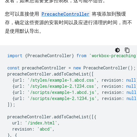
发者，如果您需要更多控制权，这可能不适合。
您可以直接使用
PrecacheController
将项添加到预缓
存，确定这些资源的安装时间以及应进行清理的时间，而不
是使用默认导出。
import
{
PrecacheController
}
from
'workbox-precaching
const
precacheController
=
new
PrecacheController
();
precacheController
.
addToCacheList
([
{
url
:
'/styles/example-1.abcd.css'
,
revision
:
null
{
url
:
'/styles/example-2.1234.css'
,
revision
:
null
{
url
:
'/scripts/example-1.abcd.js'
,
revision
:
null
{
url
:
'/scripts/example-2.1234.js'
,
revision
:
null
]);
precacheController
.
addToCacheList
([{
url
:
'/index.html'
,
revision
:
'abcd'
,
},
{