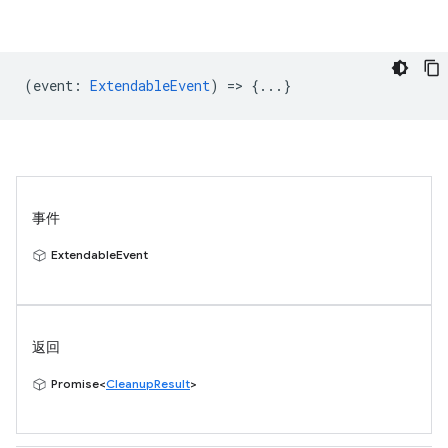
(
event
:
ExtendableEvent
) => {...}
事件
ExtendableEvent
返回
Promise<
CleanupResult
>