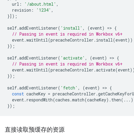
url
:
'/about.html'
,
revision
:
'1234'
,
}]);
self
.
addEventListener
(
'install'
,
(
event
)
=
>
{
// Passing in event is required in Workbox v6+
event
.
waitUntil
(
precacheController
.
install
(
event
))
});
self
.
addEventListener
(
'activate'
,
(
event
)
=
>
{
// Passing in event is required in Workbox v6+
event
.
waitUntil
(
precacheController
.
activate
(
event
)
});
self
.
addEventListener
(
'fetch'
,
(
event
)
=
>
{
const
cacheKey
=
precacheController
.
getCacheKeyFor
event
.
respondWith
(
caches
.
match
(
cacheKey
).
then
(...)
});
直接读取预缓存的资源