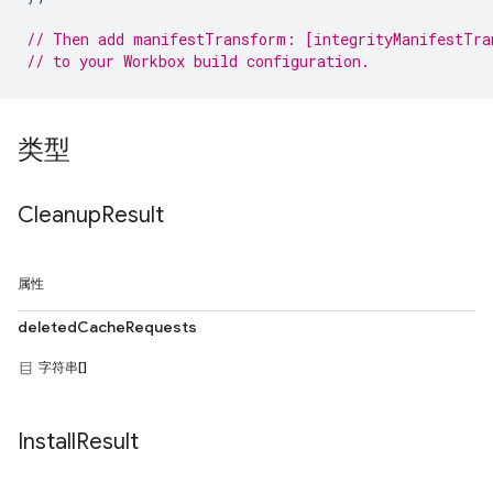
// Then add manifestTransform: [integrityManifestTra
// to your Workbox build configuration.
类型
Cleanup
Result
属性
deletedCacheRequests
字符串[]
Install
Result