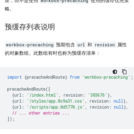
应，而不是使用
workbox-precaching
使用的缓存优先策
略。
预缓存列表说明
workbox-precaching
预期包含
url
和
revision
属性
的对象数组。此数组有时也称为预缓存清单：
import
{
precacheAndRoute
}
from
'workbox-precaching'
;
precacheAndRoute
([
{
url
:
'/index.html'
,
revision
:
'383676'
},
{
url
:
'/styles/app.0c9a31.css'
,
revision
:
null
},
{
url
:
'/scripts/app.0d5770.js'
,
revision
:
null
},
// ... other entries ...
]);