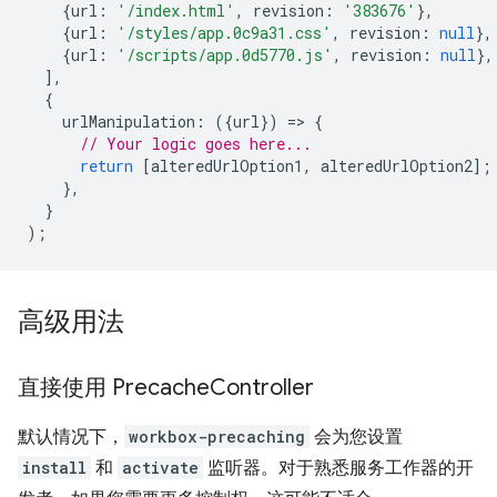
{
url
:
'/index.html'
,
revision
:
'383676'
},
{
url
:
'/styles/app.0c9a31.css'
,
revision
:
null
},
{
url
:
'/scripts/app.0d5770.js'
,
revision
:
null
},
],
{
urlManipulation
:
({
url
})
=
>
{
// Your logic goes here...
return
[
alteredUrlOption1
,
alteredUrlOption2
];
},
}
);
高级用法
直接使用 Precache
Controller
默认情况下，
workbox-precaching
会为您设置
install
和
activate
监听器。对于熟悉服务工作器的开