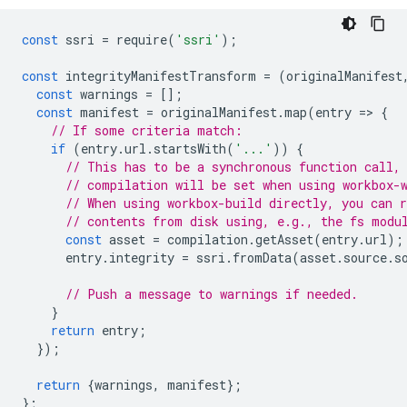
const
ssri
=
require
(
'ssri'
);
const
integrityManifestTransform
=
(
originalManifest
const
warnings
=
[];
const
manifest
=
originalManifest
.
map
(
entry
=
>
{
// If some criteria match:
if
(
entry
.
url
.
startsWith
(
'...'
))
{
// This has to be a synchronous function call,
// compilation will be set when using workbox-
// When using workbox-build directly, you can 
// contents from disk using, e.g., the fs modu
const
asset
=
compilation
.
getAsset
(
entry
.
url
);
entry
.
integrity
=
ssri
.
fromData
(
asset
.
source
.
s
// Push a message to warnings if needed.
}
return
entry
;
});
return
{
warnings
,
manifest
};
};