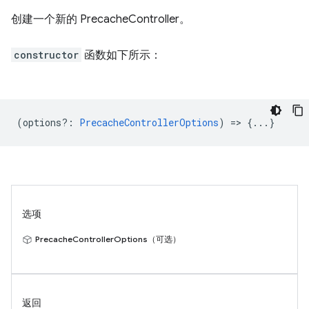
创建一个新的 PrecacheController。
constructor
函数如下所示：
(
options?
:
PrecacheControllerOptions
) => {...}
选项
PrecacheControllerOptions（可选）
返回