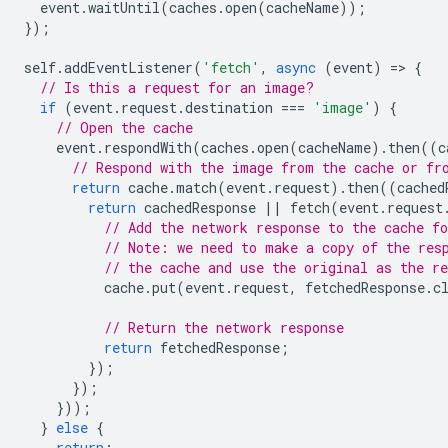
event
.
waitUntil
(
caches
.
open
(
cacheName
));
});
self
.
addEventListener
(
'fetch'
,
async
(
event
)
=
>
{
// Is this a request for an image?
if
(
event
.
request
.
destination
===
'image'
)
{
// Open the cache
event
.
respondWith
(
caches
.
open
(
cacheName
).
then
((
c
// Respond with the image from the cache or fr
return
cache
.
match
(
event
.
request
).
then
((
cached
return
cachedResponse
||
fetch
(
event
.
request
// Add the network response to the cache fo
// Note: we need to make a copy of the res
// the cache and use the original as the re
cache
.
put
(
event
.
request
,
fetchedResponse
.
c
// Return the network response
return
fetchedResponse
;
});
});
}));
}
else
{
return
;