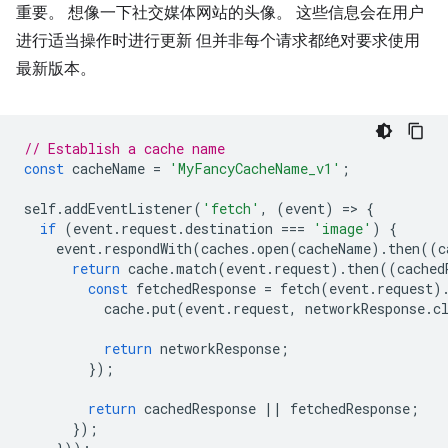
重要。 想像一下社交媒体网站的头像。 这些信息会在用户
进行适当操作时进行更新 但并非每个请求都绝对要求使用
最新版本。
// Establish a cache name
const
cacheName
=
'MyFancyCacheName_v1'
;
self
.
addEventListener
(
'fetch'
,
(
event
)
=
>
{
if
(
event
.
request
.
destination
===
'image'
)
{
event
.
respondWith
(
caches
.
open
(
cacheName
).
then
((
c
return
cache
.
match
(
event
.
request
).
then
((
cached
const
fetchedResponse
=
fetch
(
event
.
request
)
cache
.
put
(
event
.
request
,
networkResponse
.
c
return
networkResponse
;
});
return
cachedResponse
||
fetchedResponse
;
});