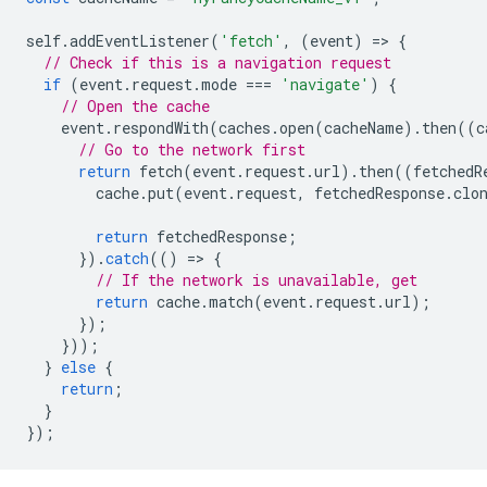
self
.
addEventListener
(
'fetch'
,
(
event
)
=
>
{
// Check if this is a navigation request
if
(
event
.
request
.
mode
===
'navigate'
)
{
// Open the cache
event
.
respondWith
(
caches
.
open
(
cacheName
).
then
((
c
// Go to the network first
return
fetch
(
event
.
request
.
url
).
then
((
fetchedR
cache
.
put
(
event
.
request
,
fetchedResponse
.
clo
return
fetchedResponse
;
}).
catch
(()
=
>
{
// If the network is unavailable, get
return
cache
.
match
(
event
.
request
.
url
);
});
}));
}
else
{
return
;
}
});