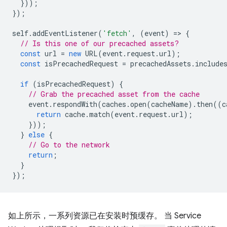
}));
});
self
.
addEventListener
(
'fetch'
,
(
event
)
=
>
{
// Is this one of our precached assets?
const
url
=
new
URL
(
event
.
request
.
url
);
const
isPrecachedRequest
=
precachedAssets
.
include
if
(
isPrecachedRequest
)
{
// Grab the precached asset from the cache
event
.
respondWith
(
caches
.
open
(
cacheName
).
then
((
c
return
cache
.
match
(
event
.
request
.
url
);
}));
}
else
{
// Go to the network
return
;
}
});
如上所示，一系列资源已在安装时预缓存。 当 Service