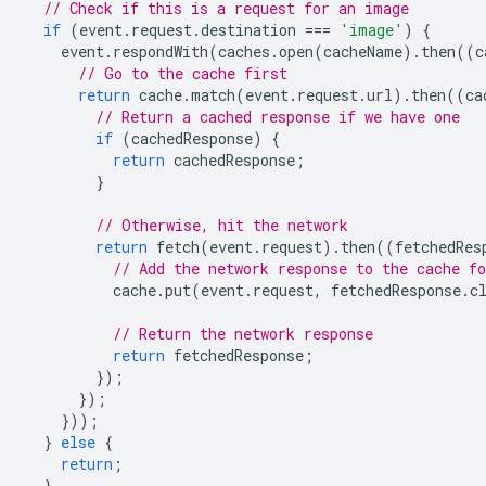
// Check if this is a request for an image
if
(
event
.
request
.
destination
===
'image'
)
{
event
.
respondWith
(
caches
.
open
(
cacheName
).
then
((
c
// Go to the cache first
return
cache
.
match
(
event
.
request
.
url
).
then
((
ca
// Return a cached response if we have one
if
(
cachedResponse
)
{
return
cachedResponse
;
}
// Otherwise, hit the network
return
fetch
(
event
.
request
).
then
((
fetchedRes
// Add the network response to the cache fo
cache
.
put
(
event
.
request
,
fetchedResponse
.
c
// Return the network response
return
fetchedResponse
;
});
});
}));
}
else
{
return
;
}