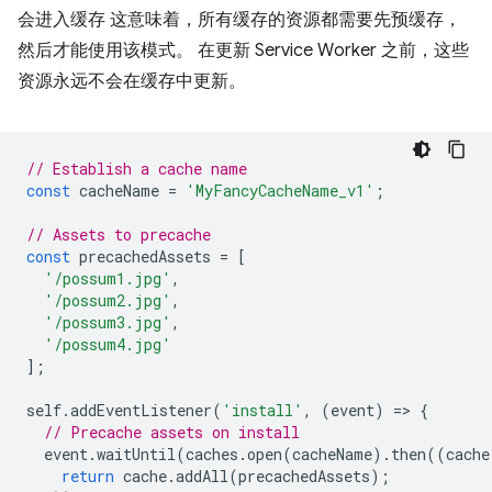
会进入缓存 这意味着，所有缓存的资源都需要先预缓存，
然后才能使用该模式。 在更新 Service Worker 之前，这些
资源永远不会在缓存中更新。
// Establish a cache name
const
cacheName
=
'MyFancyCacheName_v1'
;
// Assets to precache
const
precachedAssets
=
[
'/possum1.jpg'
,
'/possum2.jpg'
,
'/possum3.jpg'
,
'/possum4.jpg'
];
self
.
addEventListener
(
'install'
,
(
event
)
=
>
{
// Precache assets on install
event
.
waitUntil
(
caches
.
open
(
cacheName
).
then
((
cache
return
cache
.
addAll
(
precachedAssets
);