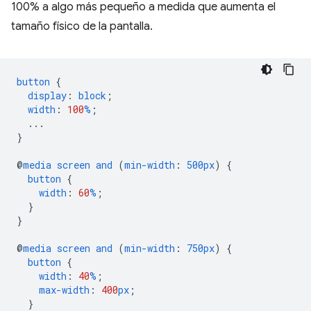
100% a algo más pequeño a medida que aumenta el
tamaño físico de la pantalla.
button
{
display
:
block
;
width
:
100
%
;
...
}
@
media
screen
and
(
min-width
:
500px
)
{
button
{
width
:
60
%
;
}
}
@
media
screen
and
(
min-width
:
750px
)
{
button
{
width
:
40
%
;
max-width
:
400
px
;
}