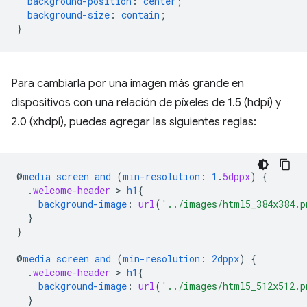
background-position
:
center
;
background-size
:
contain
;
}
Para cambiarla por una imagen más grande en
dispositivos con una relación de píxeles de 1.5 (hdpi) y
2.0 (xhdpi), puedes agregar las siguientes reglas:
@
media
screen
and
(
min-resolution
:
1
.
5dppx
)
{
.
welcome-header
 > 
h1
{
background-image
:
url
(
'../images/html5_384x384.p
}
}
@
media
screen
and
(
min-resolution
:
2dppx
)
{
.
welcome-header
 > 
h1
{
background-image
:
url
(
'../images/html5_512x512.p
}