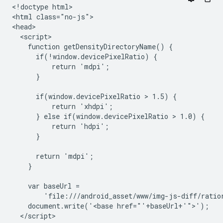
<!doctype html>

<html class="no-js">

<head>

  <script>

    function getDensityDirectoryName() {

      if(!window.devicePixelRatio) {

          return 'mdpi';

      }

      if(window.devicePixelRatio > 1.5) {

          return 'xhdpi';

      } else if(window.devicePixelRatio > 1.0) {

          return 'hdpi';

      }

      return 'mdpi';

    }

    var baseUrl =

        'file:///android_asset/www/img-js-diff/ratio
    document.write('<base href="'+baseUrl+'">');

  </script>
