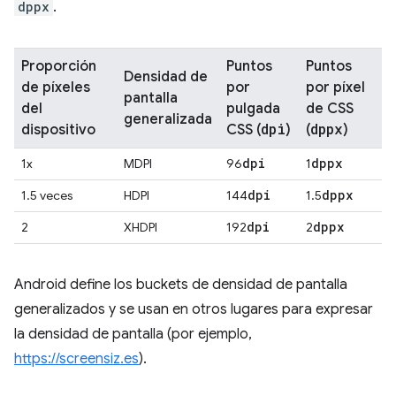
dppx
.
Proporción
Puntos
Puntos
Densidad de
de píxeles
por
por píxel
pantalla
del
pulgada
de CSS
generalizada
dpi
dppx
dispositivo
CSS (
)
(
)
dpi
dppx
1x
MDPI
96
1
dpi
dppx
1.5 veces
HDPI
144
1.5
dpi
dppx
2
XHDPI
192
2
Android define los buckets de densidad de pantalla
generalizados y se usan en otros lugares para expresar
la densidad de pantalla (por ejemplo,
https://screensiz.es
).