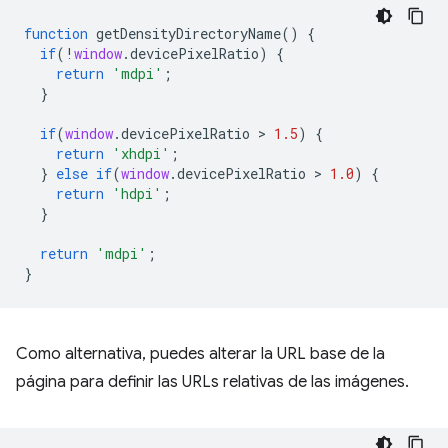
function
getDensityDirectoryName
()
{
if
(
!
window
.
devicePixelRatio
)
{
return
'mdpi'
;
}
if
(
window
.
devicePixelRatio
 > 
1.5
)
{
return
'xhdpi'
;
}
else
if
(
window
.
devicePixelRatio
 > 
1.0
)
{
return
'hdpi'
;
}
return
'mdpi'
;
}
Como alternativa, puedes alterar la URL base de la
página para definir las URLs relativas de las imágenes.