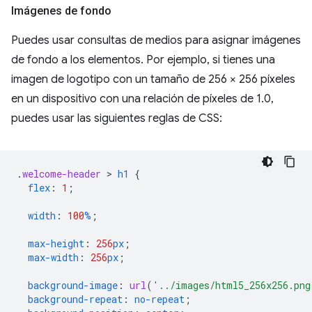
Imágenes de fondo
Puedes usar consultas de medios para asignar imágenes
de fondo a los elementos. Por ejemplo, si tienes una
imagen de logotipo con un tamaño de 256 × 256 píxeles
en un dispositivo con una relación de píxeles de 1.0,
puedes usar las siguientes reglas de CSS:
.
welcome-header
 > 
h1
{
flex
:
1
;
width
:
100
%
;
max-height
:
256
px
;
max-width
:
256
px
;
background-image
:
url
(
'../images/html5_256x256.png
background-repeat
:
no-repeat
;