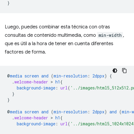
}
Luego, puedes combinar esta técnica con otras
consultas de contenido multimedia, como
min-width
,
que es útil a la hora de tener en cuenta diferentes
factores de forma.
@
media
screen
and
(
min-resolution
:
2dppx
)
{
.
welcome-header
 > 
h1
{
background-image
:
url
(
'../images/html5_512x512.p
}
}
@
media
screen
and
(
min-resolution
:
2dppx
)
and
(
min-w
.
welcome-header
 > 
h1
{
background-image
:
url
(
'../images/html5_1024x1024