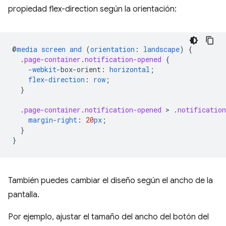
propiedad flex-direction según la orientación:
@
media
screen
and
(
orientation
:
landscape
)
{
.
page-container
.
notification-opened
{
-webkit-
box-orient
:
horizontal
;
flex-direction
:
row
;
}
.
page-container
.
notification-opened
 > 
.
notification
margin-right
:
20
px
;
}
}
También puedes cambiar el diseño según el ancho de la
pantalla.
Por ejemplo, ajustar el tamaño del ancho del botón del