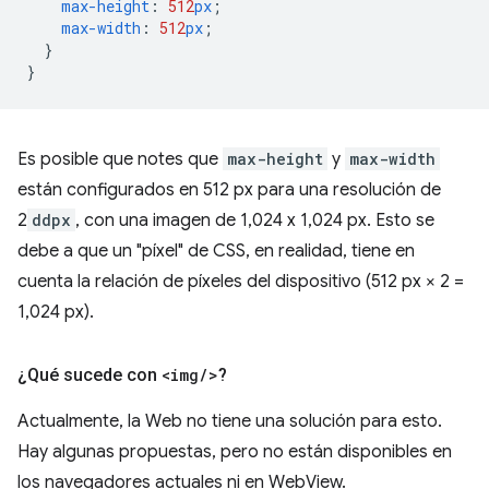
max-height
:
512
px
;
max-width
:
512
px
;
}
}
Es posible que notes que
max-height
y
max-width
están configurados en 512 px para una resolución de
2
ddpx
, con una imagen de 1,024 x 1,024 px. Esto se
debe a que un "píxel" de CSS, en realidad, tiene en
cuenta la relación de píxeles del dispositivo (512 px × 2 =
1,024 px).
¿Qué sucede con
<img
/
>
?
Actualmente, la Web no tiene una solución para esto.
Hay algunas propuestas, pero no están disponibles en
los navegadores actuales ni en WebView.