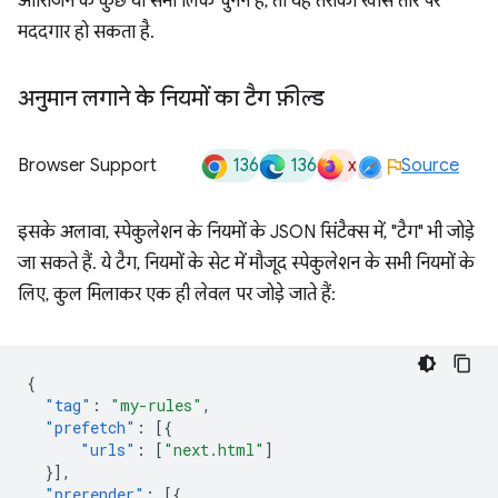
ऑरिजिन के कुछ या सभी लिंक चुनने हैं, तो यह तरीका खास तौर पर
मददगार हो सकता है.
अनुमान लगाने के नियमों का टैग फ़ील्ड
136
136
x
Browser Support
Source
इसके अलावा, स्पेकुलेशन के नियमों के JSON सिंटैक्स में, "टैग" भी जोड़े
जा सकते हैं. ये टैग, नियमों के सेट में मौजूद स्पेकुलेशन के सभी नियमों के
लिए, कुल मिलाकर एक ही लेवल पर जोड़े जाते हैं:
{
"tag"
:
"my-rules"
,
"prefetch"
:
[{
"urls"
:
[
"next.html"
]
}],
"prerender"
:
[{