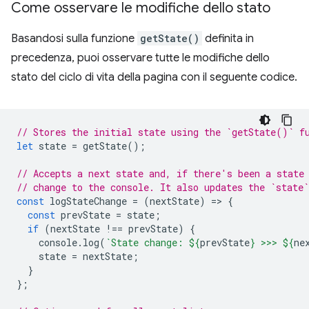
Come osservare le modifiche dello stato
Basandosi sulla funzione
getState()
definita in
precedenza, puoi osservare tutte le modifiche dello
stato del ciclo di vita della pagina con il seguente codice.
// Stores the initial state using the `getState()` f
let
state
=
getState
();
// Accepts a next state and, if there's been a state
// change to the console. It also updates the `state`
const
logStateChange
=
(
nextState
)
=
>
{
const
prevState
=
state
;
if
(
nextState
!==
prevState
)
{
console
.
log
(
`State change: 
${
prevState
}
 >>> 
${
ne
state
=
nextState
;
}
};