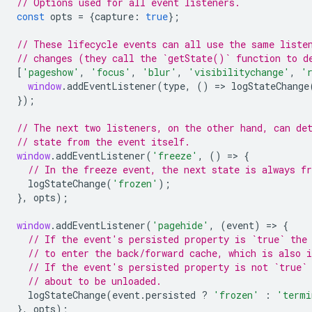
// Options used for all event listeners.
const
opts
=
{
capture
:
true
};
// These lifecycle events can all use the same liste
// changes (they call the `getState()` function to d
[
'pageshow'
,
'focus'
,
'blur'
,
'visibilitychange'
,
'
window
.
addEventListener
(
type
,
()
=
>
logStateChange
});
// The next two listeners, on the other hand, can de
// state from the event itself.
window
.
addEventListener
(
'freeze'
,
()
=
>
{
// In the freeze event, the next state is always fr
logStateChange
(
'frozen'
);
},
opts
);
window
.
addEventListener
(
'pagehide'
,
(
event
)
=
>
{
// If the event's persisted property is `true` the
// to enter the back/forward cache, which is also i
// If the event's persisted property is not `true`
// about to be unloaded.
logStateChange
(
event
.
persisted
?
'frozen'
:
'termi
},
opts
);