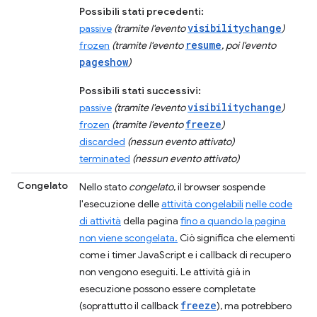
Possibili stati precedenti:
visibilitychange
passive
(tramite l'evento
)
resume
frozen
(tramite l'evento
, poi l'evento
pageshow
)
Possibili stati successivi:
visibilitychange
passive
(tramite l'evento
)
freeze
frozen
(tramite l'evento
)
discarded
(nessun evento attivato)
terminated
(nessun evento attivato)
Congelato
Nello stato
congelato
, il browser sospende
l'esecuzione delle
attività congelabili
nelle code
di attività
della pagina
fino a quando la pagina
non viene scongelata.
Ciò significa che elementi
come i timer JavaScript e i callback di recupero
non vengono eseguiti. Le attività già in
esecuzione possono essere completate
freeze
(soprattutto il callback
), ma potrebbero