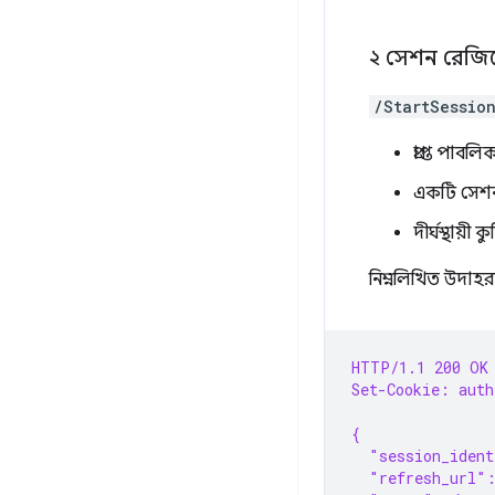
২
সেশন রেজিস্ট
/StartSessio
প্রাপ্ত পা
একটি সেশন
দীর্ঘস্থায়ী 
নিম্নলিখিত উদাহরণ
HTTP/1.1 200 OK
Set-Cookie: aut
{
  "session_iden
  "refresh_url"