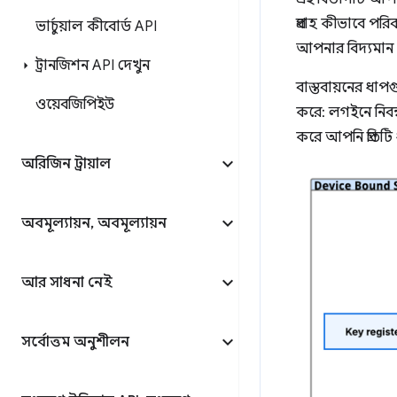
প্রবাহ কীভাবে পরি
ভার্চুয়াল কীবোর্ড API
আপনার বিদ্যমান
ট্রানজিশন API দেখুন
বাস্তবায়নের ধা
ওয়েবজিপিইউ
করে: লগইনে নিবন্
করে আপনি প্রতিটি
অরিজিন ট্রায়াল
অবমূল্যায়ন
,
অবমূল্যায়ন
আর সাধনা নেই
সর্বোত্তম অনুশীলন