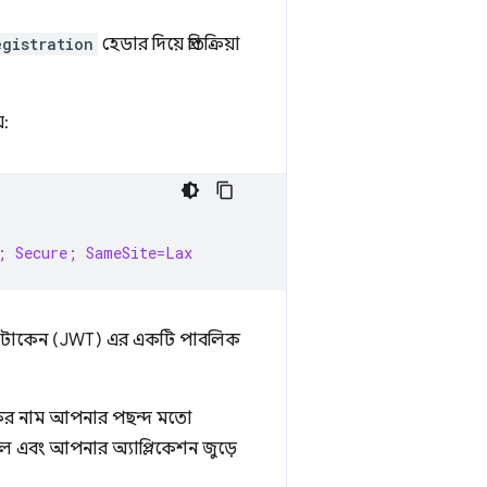
gistration
হেডার দিয়ে প্রতিক্রিয়া
়:
; Secure; SameSite=Lax
েব টোকেন (JWT) এর একটি পাবলিক
কির নাম আপনার পছন্দ মতো
েলে এবং আপনার অ্যাপ্লিকেশন জুড়ে