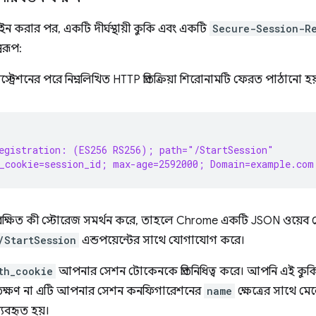
ন করার পর, একটি দীর্ঘস্থায়ী কুকি এবং একটি
Secure-Session-Re
বরূপ:
্রেশনের পরে নিম্নলিখিত HTTP প্রতিক্রিয়া শিরোনামটি ফেরত পাঠানো হয
egistration: (ES256 RS256); path="/StartSession"
_cookie=session_id; max-age=2592000; Domain=example.com
ুরক্ষিত কী স্টোরেজ সমর্থন করে, তাহলে Chrome একটি JSON ওয়
/StartSession
এন্ডপয়েন্টের সাথে যোগাযোগ করে।
th_cookie
আপনার সেশন টোকেনকে প্রতিনিধিত্ব করে। আপনি এই কু
তক্ষণ না এটি আপনার সেশন কনফিগারেশনের
name
ক্ষেত্রের সাথে ম
যবহৃত হয়।