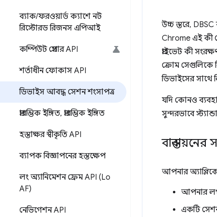
ব্যাক
/
ফরওয়ার্ড ক্যাশে নট
উচ্চ স্তরে, DBSC
রিস্টোরড রিজনস এপিআই
Chrome এই কী জো
কম্পিউট প্রেসার API
প্রাইভেট কী সংরক
ক্রোম সেগুলিকে র
শর্তাধীন ফোকাস API
ডিভাইসের সাথে ল
ডিভাইস আবদ্ধ সেশন শংসাপত্র
যদি কোনও ব্যবহার
প্রারম্ভিক ইঙ্গিত
,
প্রারম্ভিক ইঙ্গিত
সুন্দরভাবে স্ট্যা
হস্তাক্ষর স্বীকৃতি API
বাস্তবায়নের
ব্যাপক বিজ্ঞাপনের হস্তক্ষেপ
আপনার অ্যাপ্লি
লং অ্যানিমেশন ফ্রেম API (Lo
AF)
আপনার লগই
একটি সেশন 
নেভিগেশন API