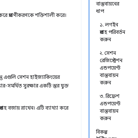
বাস্তবায়নের
ধাপ
করে প্রমাণীকরণকে শক্তিশালী করে।
১. লগইন
প্রবাহ পরিবর্তন
করুন
২. সেশন
রেজিস্ট্রেশন
এন্ডপয়েন্ট
বাস্তবায়ন
্তু এগুলি সেশন হাইজ্যাকিংয়ের
করুন
-সমর্থিত সুরক্ষার একটি স্তর যুক্ত
৩. রিফ্রেশ
এন্ডপয়েন্ট
বাহ বজায় রাখেন। এটি ব্যাখ্যা করে
বাস্তবায়ন
করুন
বিকল্প