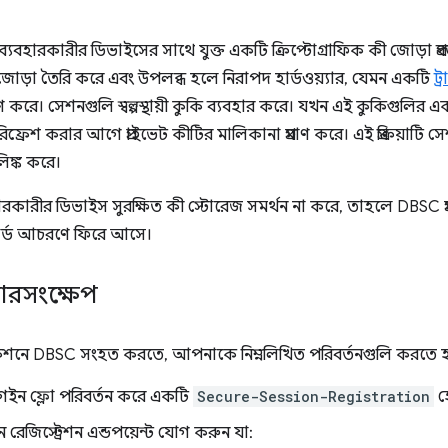
 ব্যবহারকারীর ডিভাইসের সাথে যুক্ত একটি ক্রিপ্টোগ্রাফিক কী জোড়া প
ড়া তৈরি করে এবং উপলব্ধ হলে নিরাপদ হার্ডওয়্যার, যেমন একটি
ট্
্ষণ করে। সেশনগুলি স্বল্পস্থায়ী কুকি ব্যবহার করে। যখন এই কুকিগুলির 
িফ্রেশ করার আগে প্রাইভেট কীটির মালিকানা প্রমাণ করে। এই প্রক্রিয়াটি
িঙ্ক করে।
কারীর ডিভাইস সুরক্ষিত কী স্টোরেজ সমর্থন না করে, তাহলে DBSC প্রম
ন্ডার্ড আচরণে ফিরে আসে।
 সারসংক্ষেপ
কেশনে DBSC সংহত করতে, আপনাকে নিম্নলিখিত পরিবর্তনগুলি করতে হ
ন ফ্লো পরিবর্তন করে একটি
Secure-Session-Registration
হে
রেজিস্ট্রেশন এন্ডপয়েন্ট যোগ করুন যা: