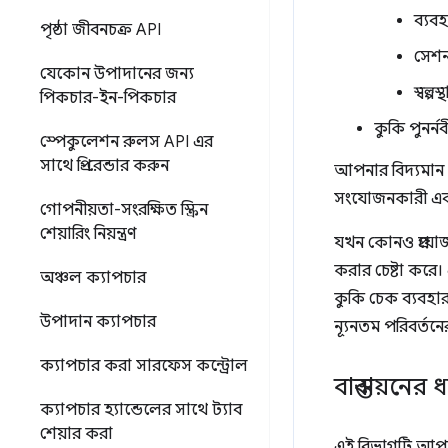
ব্যব
পৃষ্ঠা জীবনচক্র API
সেশন
যেকোন উপাদানের জন্য
স্বল্প
পিকচার-ইন-পিকচার
কুকি পুনর
স্পেকুলেশন রুলস API এর
সাথে প্রি-রেন্ডার করুন
আপনার বিদ্যমান 
সংযোজনকারী এবং ব
গোপনীয়তা-সংরক্ষিত স্ক্রিন
শেয়ারিং নিয়ন্ত্রণ
যখন কোনও প্রয়োজন
করার চেষ্টা করে
অঞ্চল ক্যাপচার
কুকি চেক ব্যবহা
উপাদান ক্যাপচার
ন্যূনতম পরিবর্ত
ক্যাপচার করা সারফেস কন্ট্রোল
বাস্তবায়নের 
ক্যাপচার হ্যান্ডেলের সাথে ট্যাব
শেয়ার করা
এই বিভাগটি আপনার