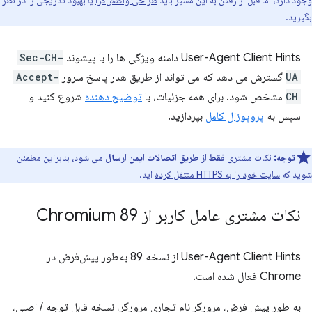
وجود دارد، اما قبل از رفتن به این مسیر باید
طراحی واکنش‌گرا
یا بهبود تدریجی را در نظر
بگیرید.
User-Agent Client Hints دامنه ویژگی ها را با پیشوند
Sec-CH-
UA
گسترش می دهد که می تواند از طریق هدر پاسخ سرور
Accept-
CH
مشخص شود. برای همه جزئیات، با
توضیح دهنده
شروع کنید و
سپس به
پروپوزال کامل
بپردازید.
توجه:
نکات مشتری
فقط از طریق اتصالات ایمن ارسال
می شود، بنابراین مطمئن
شوید که
سایت خود را به HTTPS منتقل کرده
اید.
نکات مشتری عامل کاربر از Chromium 89
User-Agent Client Hints از نسخه 89 به‌طور پیش‌فرض در
Chrome فعال شده است.
به طور پیش فرض، مرورگر نام تجاری مرورگر، نسخه قابل توجه / اصلی،