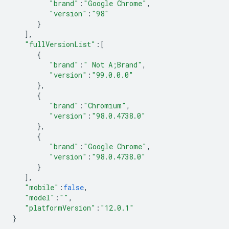
"brand"
:
"Google Chrome"
,
"version"
:
"98"
}
],
"fullVersionList"
:
[
{
"brand"
:
" Not A;Brand"
,
"version"
:
"99.0.0.0"
},
{
"brand"
:
"Chromium"
,
"version"
:
"98.0.4738.0"
},
{
"brand"
:
"Google Chrome"
,
"version"
:
"98.0.4738.0"
}
],
"mobile"
:
false
,
"model"
:
""
,
"platformVersion"
:
"12.0.1"
}