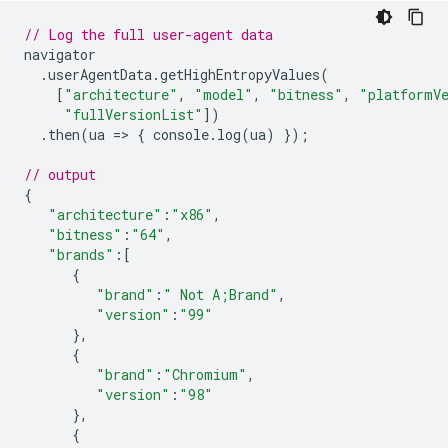
// Log the full user-agent data
navigator
.
userAgentData
.
getHighEntropyValues
(
[
"architecture"
,
"model"
,
"bitness"
,
"platformV
"fullVersionList"
])
.
then
(
ua
=
>
{
console
.
log
(
ua
)
});
// output
{
"architecture"
:
"x86"
,
"bitness"
:
"64"
,
"brands"
:
[
{
"brand"
:
" Not A;Brand"
,
"version"
:
"99"
},
{
"brand"
:
"Chromium"
,
"version"
:
"98"
},
{