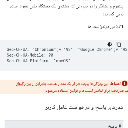
پلتفرم و نشانگر را در صورتی که مشتری یک دستگاه تلفن همراه است،
برمی گرداند:
⬆️
تمامی درخواست ها
Sec-CH-UA: "Chromium";v="93", "Google Chrome";v="93
Sec-CH-UA-Mobile: ?0

احتیاط:
این ویژگی‌ها پیچیده‌تر از یک مقدار هستند، بنابراین
از سربرگ‌های
ساختاریافته
برای نمایش لیست‌ها و بولیان استفاده می‌شود.
هدرهای پاسخ و درخواست عامل کاربر
⬇️ پاسخ