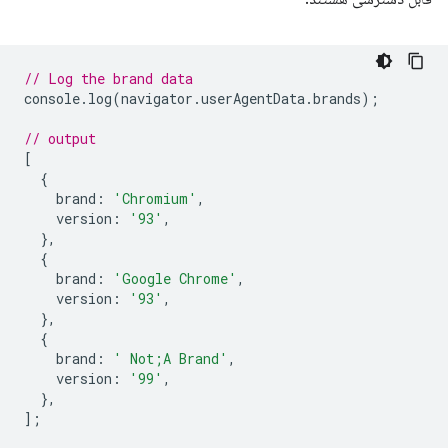
// Log the brand data
console
.
log
(
navigator
.
userAgentData
.
brands
);
// output
[
{
brand
:
'Chromium'
,
version
:
'93'
,
},
{
brand
:
'Google Chrome'
,
version
:
'93'
,
},
{
brand
:
' Not;A Brand'
,
version
:
'99'
,
},
];