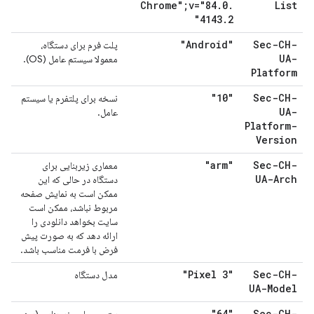
Chrome";v="84
.
0
.
List
4143
.
2"
"Android"
Sec-CH-
پلت فرم برای دستگاه،
UA-
معمولا سیستم عامل (OS).
Platform
"10"
Sec-CH-
نسخه برای پلتفرم یا سیستم
UA-
عامل.
Platform-
Version
"arm"
Sec-CH-
معماری زیربنایی برای
UA-Arch
دستگاه در حالی که این
ممکن است به نمایش صفحه
مربوط نباشد، ممکن است
سایت بخواهد دانلودی را
ارائه دهد که به صورت پیش
فرض با فرمت مناسب باشد.
"Pixel 3"
Sec-CH-
مدل دستگاه
UA-Model
"64"
Sec-CH-