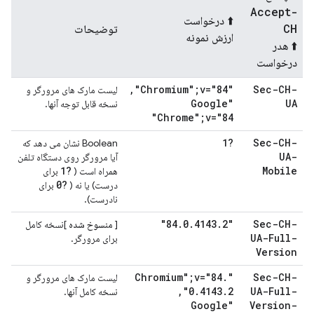
Accept-
⬆️ درخواست
CH
توضیحات
ارزش نمونه
⬆️ هدر
درخواست
,
"Chromium";v="84"
Sec-CH-
لیست مارک های مرورگر و
"Google
UA
نسخه قابل توجه آنها.
Chrome";v="84"
?1
Sec-CH-
Boolean نشان می دهد که
UA-
آیا مرورگر روی دستگاه تلفن
?1
Mobile
همراه است (
برای
?0
درست) یا نه (
برای
نادرست).
.
0
.
4143
.
2"
"84
Sec-CH-
[
منسوخ شده
]نسخه کامل
UA-Full-
برای مرورگر.
Version
.
"Chromium";v="84
Sec-CH-
لیست مارک های مرورگر و
,
0
.
4143
.
2"
UA-Full-
نسخه کامل آنها.
"Google
Version-