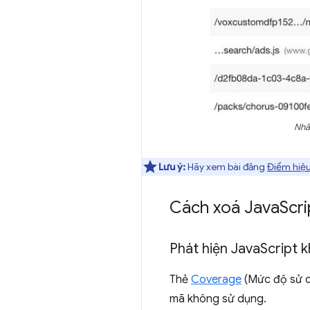
Nhấ
Lưu ý:
Hãy xem bài đăng
Điểm hiệu
Cách xoá Java
Scr
Phát hiện Java
Script 
Thẻ
Coverage
(Mức độ sử d
mã không sử dụng.