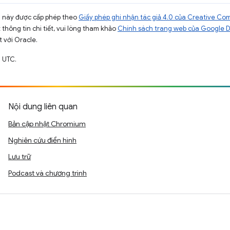
ng này được cấp phép theo
Giấy phép ghi nhận tác giả 4.0 của Creative C
t thông tin chi tiết, vui lòng tham khảo
Chính sách trang web của Google 
t với Oracle.
 UTC.
Nội dung liên quan
Bản cập nhật Chromium
Nghiên cứu điển hình
Lưu trữ
Podcast và chương trình