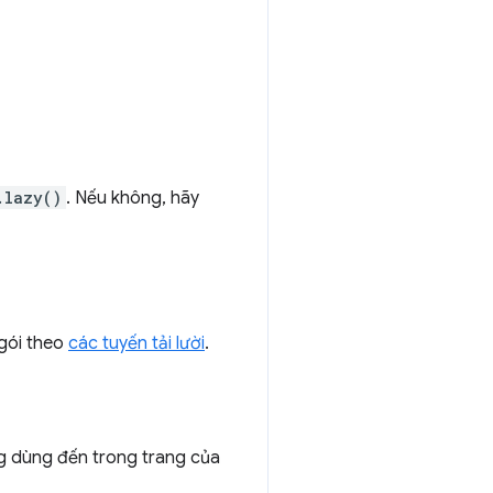
.lazy()
. Nếu không, hãy
 gói theo
các tuyến tải lười
.
g dùng đến trong trang của