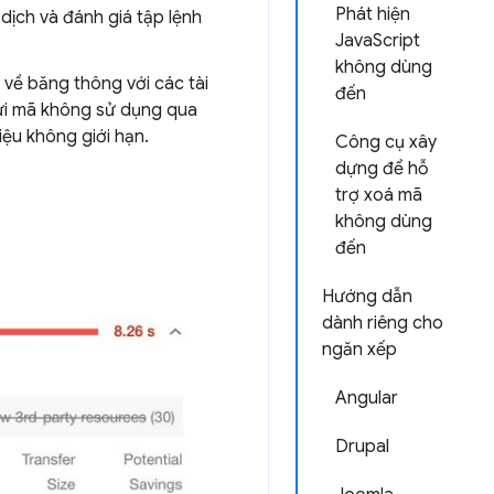
Phát hiện
n dịch và đánh giá tập lệnh
JavaScript
không dùng
 về băng thông với các tài
đến
gửi mã không sử dụng qua
iệu không giới hạn.
Công cụ xây
dựng để hỗ
g
trợ xoá mã
không dùng
đến
Hướng dẫn
dành riêng cho
ngăn xếp
Angular
Drupal