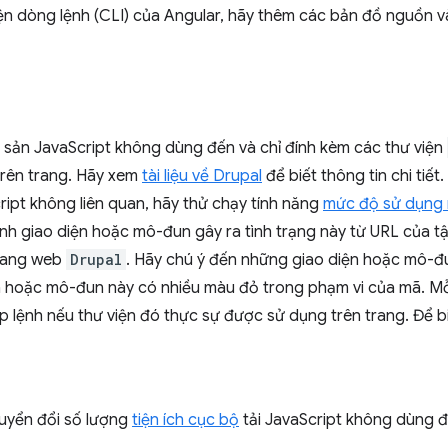
n dòng lệnh (CLI) của Angular, hãy thêm các bản đồ nguồn 
 sản JavaScript không dùng đến và chỉ đính kèm các thư viện
trên trang. Hãy xem
tài liệu về Drupal
để biết thông tin chi tiết
ipt không liên quan, hãy thử chạy tính năng
mức độ sử dụng
nh giao diện hoặc mô-đun gây ra tình trạng này từ URL của tậ
trang web
Drupal
. Hãy chú ý đến những giao diện hoặc mô-đu
n hoặc mô-đun này có nhiều màu đỏ trong phạm vi của mã. M
p lệnh nếu thư viện đó thực sự được sử dụng trên trang. Để biế
uyển đổi số lượng
tiện ích cục bộ
tải JavaScript không dùng đ