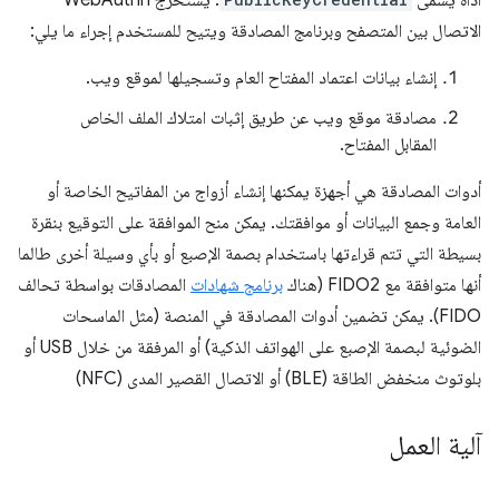
أداة يسمى
. يستخرج WebAuthn
الاتصال بين المتصفح وبرنامج المصادقة ويتيح للمستخدم إجراء ما يلي:
إنشاء بيانات اعتماد المفتاح العام وتسجيلها لموقع ويب.
مصادقة موقع ويب عن طريق إثبات امتلاك الملف الخاص
المقابل المفتاح.
أدوات المصادقة هي أجهزة يمكنها إنشاء أزواج من المفاتيح الخاصة أو
العامة وجمع البيانات أو موافقتك. يمكن منح الموافقة على التوقيع بنقرة
بسيطة التي تتم قراءتها باستخدام بصمة الإصبع أو بأي وسيلة أخرى طالما
أنها متوافقة مع FIDO2 (هناك
برنامج شهادات
المصادقات بواسطة تحالف
FIDO). يمكن تضمين أدوات المصادقة في المنصة (مثل الماسحات
الضوئية لبصمة الإصبع على الهواتف الذكية) أو المرفقة من خلال USB أو
بلوتوث منخفض الطاقة (BLE) أو الاتصال القصير المدى (NFC)
آلية العمل