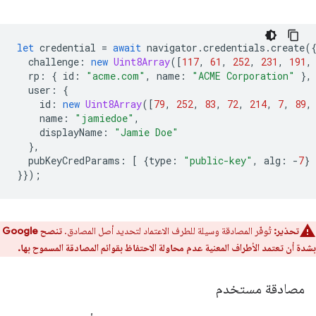
let
credential
=
await
navigator
.
credentials
.
create
(
challenge
:
new
Uint8Array
([
117
,
61
,
252
,
231
,
191
,
rp
:
{
id
:
"acme.com"
,
name
:
"ACME Corporation"
},
user
:
{
id
:
new
Uint8Array
([
79
,
252
,
83
,
72
,
214
,
7
,
89
,
name
:
"jamiedoe"
,
displayName
:
"Jamie Doe"
},
pubKeyCredParams
:
[
{
type
:
"public-key"
,
alg
:
-
7
}
}});
تحذير:
تُوفّر المصادقة وسيلة للطرف الاعتماد لتحديد أصل المصادق.
تنصح Google
بشدة أن تعتمد الأطراف المعنية عدم محاولة الاحتفاظ بقوائم المصادقة المسموح بها.
مصادقة مستخدم