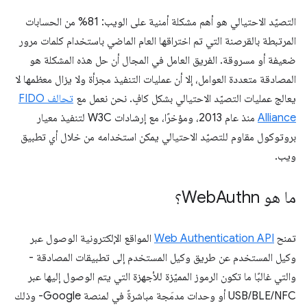
التصيّد الاحتيالي هو أهم مشكلة أمنية على الويب: 81% من الحسابات
المرتبطة بالقرصنة التي تم اختراقها العام الماضي باستخدام كلمات مرور
ضعيفة أو مسروقة. الفريق العامل في المجال أن حل هذه المشكلة هو
المصادقة متعددة العوامل، إلا أن عمليات التنفيذ مجزأة ولا يزال معظمها لا
يعالج عمليات التصيّد الاحتيالي بشكل كافٍ. نحن نعمل مع
تحالف FIDO
Alliance
منذ عام 2013، ومؤخرًا، مع إرشادات W3C لتنفيذ معيار
بروتوكول مقاوم للتصيّد الاحتيالي يمكن استخدامه من خلال أي تطبيق
ويب.
ما هو Web
Authn؟
تمنح
Web Authentication API
المواقع الإلكترونية الوصول عبر
وكيل المستخدم عن طريق وكيل المستخدم إلى تطبيقات المصادقة -
والتي غالبًا ما تكون الرموز المميّزة للأجهزة التي يتم الوصول إليها عبر
USB/BLE/NFC أو وحدات مدمَجة مباشرةً في لمنصة Google- وذلك