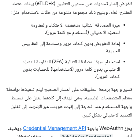
لأغراض إنشاء تحديات على مستوى التطبيق (eTLD+k) بيانات اعتماد
المفتاح العام. ويتيح ذلك مجموعة متنوعة من حالات الاستخدام، مثل:
ميزة المصادقة الثنائية منخفضة الاحتكاك والمقاومة
للتصيّد الاحتيالي (تُستخدم مع كلمة مرور).
إعادة التفويض بدون كلمات مرور ومستندة إلى المقاييس
الحيوية
استخدام ميزة المصادقة الثنائية (2FA) المقاومة للتصيّد
الاحتيالي
بدون
كلمة مرور (لاستخدامها) للحسابات بدون
كلمات المرور).
تسير واجهة برمجة التطبيقات على المسار الصحيح ليتم تنفيذها بواسطة
معظم المتصفحات الرئيسية، وهي تهدف إلى كلاهما يعمل على تبسيط
واجهة المستخدم عند الحاجة إلى إثبات هويتك عبر الإنترنت إلى تقليل
التصيد الاحتيالي بشكل كبير.
يعزز WebAuthn واجهة
Credential Management API
ويضيف
PublicKeyCredential