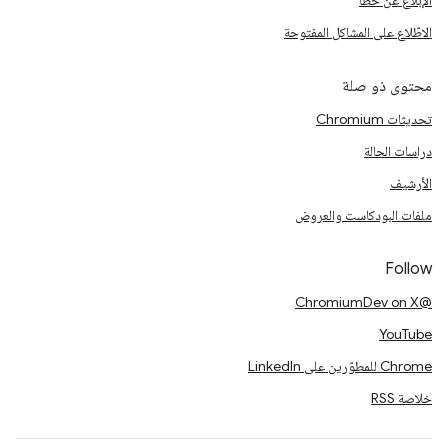
الإبلاغ عن خطأ
الاطّلاع على المشاكل المفتوحة
محتوى ذو صلة
تحديثات Chromium
دراسات الحالة
الأرشيف
ملفات البودكاست والعروض
Follow
@ChromiumDev on X
YouTube
Chrome للمطوّرين على LinkedIn
خلاصة RSS