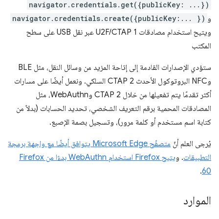
navigator.credentials.get({publicKey: ...})
و
navigator.credentials.create({publicKey:... })
ويتيح استخدام مصادقات U2F/CTAP 1 عبر نقل USB على سطح
المكتب
ستؤدي الإصدارات القادمة إلى إتاحة المزيد من وسائل النقل، مثل BLE
وNFC البروتوكول الأحدث CTAP 2 السلكي. ونعمل أيضًا على مسارات
أكثر تقدمًا يتم تفعيلها من خلال CTAP 2 وWebAuthn، مثل
المصادقات المحمية برقم التعريف الشخصي، تحديد الحسابات (بدلاً من
كتابة اسم مستخدم أو كلمة مرور)، وتسجيل بصمة الإصبع.
يُرجى العلم أنّ
متصفّح Microsoft Edge يتوافق أيضًا مع واجهة برمجة
التطبيقات
. و
يتيح Firefox استخدام WebAuthn بدءًا من Firefox
.
60
الموارد