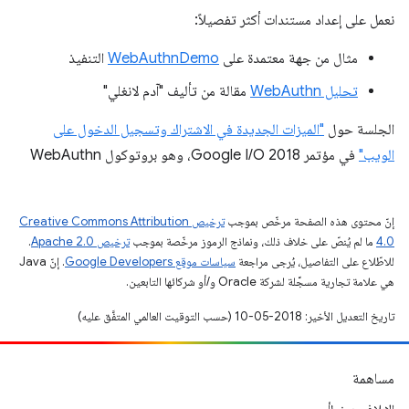
نعمل على إعداد مستندات أكثر تفصيلاً:
مثال من جهة معتمدة على
WebAuthnDemo
التنفيذ
تحليل WebAuthn
مقالة من تأليف "آدم لانغلي"
الجلسة حول
"الميزات الجديدة في الاشتراك وتسجيل الدخول على
الويب"
في مؤتمر Google I/O 2018، وهو بروتوكول WebAuthn
إنّ محتوى هذه الصفحة مرخّص بموجب
ترخيص Creative Commons Attribution
4.0‏
ما لم يُنصّ على خلاف ذلك، ونماذج الرموز مرخّصة بموجب
ترخيص Apache 2.0‏
.
للاطّلاع على التفاصيل، يُرجى مراجعة
سياسات موقع Google Developers‏
. إنّ Java
هي علامة تجارية مسجَّلة لشركة Oracle و/أو شركائها التابعين.
تاريخ التعديل الأخير: 2018-05-10 (حسب التوقيت العالمي المتفَّق عليه)
مساهمة