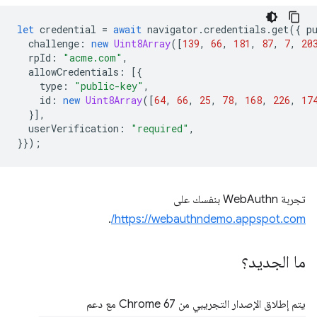
let
credential
=
await
navigator
.
credentials
.
get
({
p
challenge
:
new
Uint8Array
([
139
,
66
,
181
,
87
,
7
,
20
rpId
:
"acme.com"
,
allowCredentials
:
[{
type
:
"public-key"
,
id
:
new
Uint8Array
([
64
,
66
,
25
,
78
,
168
,
226
,
17
}],
userVerification
:
"required"
,
}});
تجربة WebAuthn بنفسك على
.
https://webauthndemo.appspot.com/
ما الجديد؟
يتم إطلاق الإصدار التجريبي من Chrome 67 مع دعم